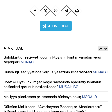
AKTUAL
Sahibkarlıq fəaliyyəti üçün inklüziv imkanlar yaradan vergi
“D
təşviqləri
MƏQALƏ
fə
lıq
Dünya iqtisadiyyatında vergi siyasətinin imperativləri
MƏQALƏ
Ni
mü
Əvəz Quliyev: “Yumşaq keçid sayəsində aparılmış islahatın
nəticələri qorunub saxlanılacaq”
MÜSAHİBƏ
Ay
ya
M
Maliyyə planlaması prizmasında büdcəyə baxış
MƏQALƏ
Az
Gülminə Məlikzadə: “Azərbaycan Bacarıqlar Akseleratoru”
ke
ixtisaslaşmış kadrların hazırlanmasını hədəfləyir”