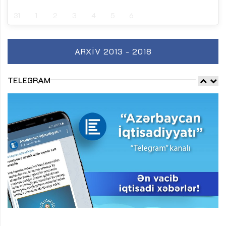
31
1
2
3
4
5
6
ARXIV 2013 - 2018
TELEGRAM