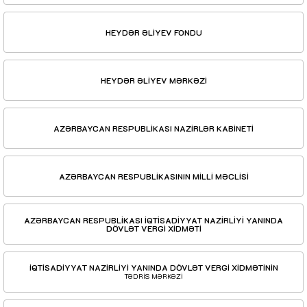
HEYDƏR ƏLİYEV FONDU
HEYDƏR ƏLİYEV MƏRKƏZİ
AZƏRBAYCAN RESPUBLİKASI NAZİRLƏR KABİNETİ
AZƏRBAYCAN RESPUBLİKASININ MİLLİ MƏCLİSİ
AZƏRBAYCAN RESPUBLİKASI İQTİSADİYYAT NAZİRLİYİ YANINDA
DÖVLƏT VERGİ XİDMƏTİ
İQTİSADİYYAT NAZİRLİYİ YANINDA DÖVLƏT VERGİ XİDMƏTİNİN
TƏDRİS MƏRKƏZİ