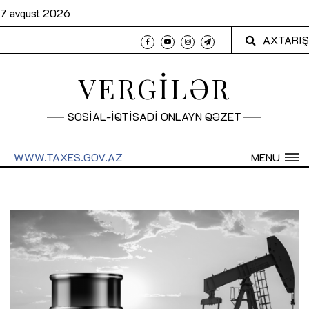
7 avqust 2026
AXTARIŞ
VERGİLƏR
SOSİAL-İQTİSADİ ONLAYN QƏZET
WWW.TAXES.GOV.AZ
MENU