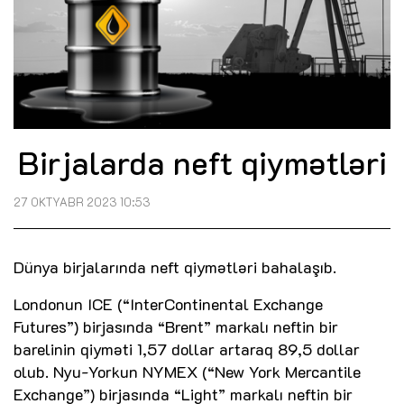
Birjalarda neft qiymətləri
27 OKTYABR 2023 10:53
Dünya birjalarında neft qiymətləri bahalaşıb.
Londonun ICE (“InterContinental Exchange
Futures”) birjasında “Brent” markalı neftin bir
barelinin qiyməti 1,57 dollar artaraq 89,5 dollar
olub. Nyu-Yorkun NYMEX (“New York Mercantile
Exchange”) birjasında “Light” markalı neftin bir