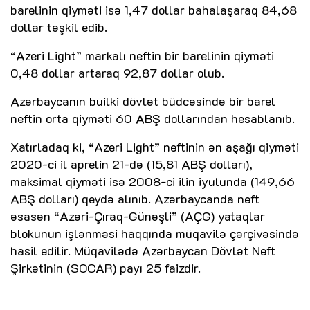
barelinin qiyməti isə 1,47 dollar bahalaşaraq 84,68
dollar təşkil edib.
“Azeri Light” markalı neftin bir barelinin qiyməti
0,48 dollar artaraq 92,87 dollar olub.
Azərbaycanın builki dövlət büdcəsində bir barel
neftin orta qiyməti 60 ABŞ dollarından hesablanıb.
Xatırladaq ki, “Azeri Light” neftinin ən aşağı qiyməti
2020-ci il aprelin 21-də (15,81 ABŞ dolları),
maksimal qiyməti isə 2008-ci ilin iyulunda (149,66
ABŞ dolları) qeydə alınıb. Azərbaycanda neft
əsasən “Azəri-Çıraq-Günəşli” (AÇG) yataqlar
blokunun işlənməsi haqqında müqavilə çərçivəsində
hasil edilir. Müqavilədə Azərbaycan Dövlət Neft
Şirkətinin (SOCAR) payı 25 faizdir.