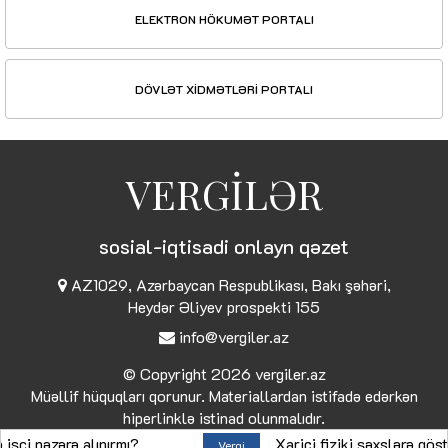
ELEKTRON HÖKUMƏT PORTALI
DÖVLƏT XİDMƏTLƏRİ PORTALI
VERGİLƏR
sosial-iqtisadi onlayn qəzet
AZ1029, Azərbaycan Respublikası, Bakı şəhəri,
Heydər Əliyev prospekti 155
info@vergiler.az
© Copyright 2026
vergiler.az
Müəllif hüquqları qorunur. Materiallardan istifadə edərkən
hiperlinklə istinad olunmalıdır.
nəzərə alınırmı?
Xarici fiziki şəxslərə göstəril
Vergi