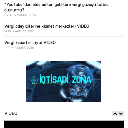
“YouTube”dan əldə edilən gəlirlərə vergi güzəşti tətbiq
olunurmu?
09:35
3 AVQUST, 2026
Vergi ödəyicilərinə xidmət mərkəzləri
VİDEO
14:25
4 AVQUST, 2026
Vergi xəbərləri: iyul
VİDEO
11:17
4 AVQUST, 2026
VIDEO