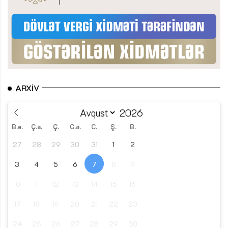
ARXIV
B.e.
Ç.a.
Ç.
C.a.
C.
Ş.
B.
27
28
29
30
31
1
2
3
4
5
6
7
8
9
10
11
12
13
14
15
16
17
18
19
20
21
22
23
24
25
26
27
28
29
30