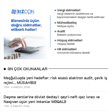
ƏN ÇOX OXUNANLAR
Məşğulluqda yeni hədəflər: risk əsaslı elektron audit, çevik iş
rejimi...
MÜSAHİBƏ
12:54
6 AVQUST, 2026
Daşıma xərclərinə dövlət dəstəyi: qeyri-neft-qaz ixracı və
Naxçıvan üçün yeni imkanlar
MƏQALƏ
11:59
5 AVQUST, 2026