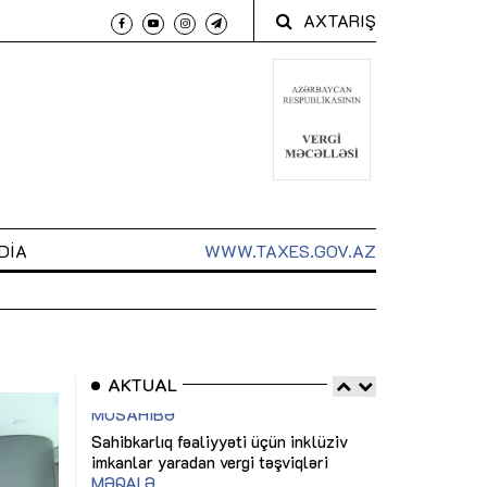
AXTARIŞ
DIA
WWW.TAXES.GOV.AZ
AKTUAL
 arxasında
Sahibkarlıq fəaliyyəti üçün inklüziv
“Düzgün kommun
t dayanır”
imkanlar yaradan vergi təşviqləri
real iş və siste
MƏQALƏ
MÜSAHİBƏ