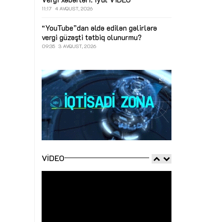
11:17
4 AVQUST, 2026
“YouTube”dan əldə edilən gəlirlərə
vergi güzəşti tətbiq olunurmu?
09:35
3 AVQUST, 2026
VIDEO