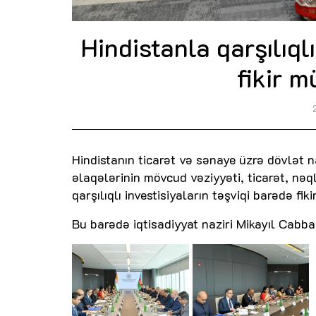
Hindistanla qarşılıql
fikir m
Hindistanın ticarət və sənaye üzrə dövlət na
əlaqələrinin mövcud vəziyyəti, ticarət, nəq
qarşılıqlı investisiyaların təşviqi barədə fik
Bu barədə iqtisadiyyat naziri Mikayıl Cabb