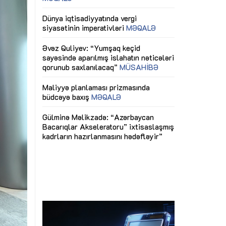
ericiliyinə
Dünya iqtisadiyyatında vergi
Nicat İmanov: "
ühitinin
siyasətinin imperativləri
MƏQALƏ
dəyişikliklər s
edir"
yaxşılaşdırılma
MÜSAHİBƏ
Əvəz Quliyev: “Yumşaq keçid
sayəsində aparılmış islahatın nəticələri
miz daha
qorunub saxlanılacaq”
MÜSAHİBƏ
Aytən Kərimov
, çevik və
inklüziv iş müh
dırmaqdır”
öyrənən komand
Maliyyə planlaması prizmasında
MÜSAHİBƏ
büdcəyə baxış
MƏQALƏ
tərəfdaşlığı
Azərbaycanda d
Gülminə Məlikzadə: “Azərbaycan
n ilk pilot
çərçivəsində hə
Bacarıqlar Akseleratoru” ixtisaslaşmış
layihə
VİDEO
kadrların hazırlanmasını hədəfləyir”
qaviləsi”
Aydın Hüseynov
renliyini
Azərbaycanın iq
andır”
təmin edən əsa
MÜSAHİBƏ