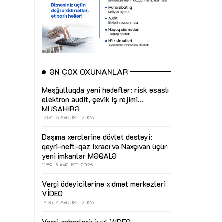
ƏN ÇOX OXUNANLAR
Məşğulluqda yeni hədəflər: risk əsaslı
elektron audit, çevik iş rejimi...
MÜSAHİBƏ
12:54
6 AVQUST, 2026
Daşıma xərclərinə dövlət dəstəyi:
qeyri-neft-qaz ixracı və Naxçıvan üçün
yeni imkanlar
MƏQALƏ
11:59
5 AVQUST, 2026
Vergi ödəyicilərinə xidmət mərkəzləri
VİDEO
14:25
4 AVQUST, 2026
Vergi xəbərləri: iyul
VİDEO