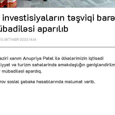
ı investisiyaların təşviqi bar
übadiləsi aparılıb
25 OKTYABR 2023 14:14
ziri xanım Anupriya Patel ilə ölkələrimizin iqtisadi
liyyat və turizm sahələrində əməkdaşlığın genişləndiril
ir mübadiləsi apardıq.
arov sosial şəbəkə hesablarında məlumat verib.