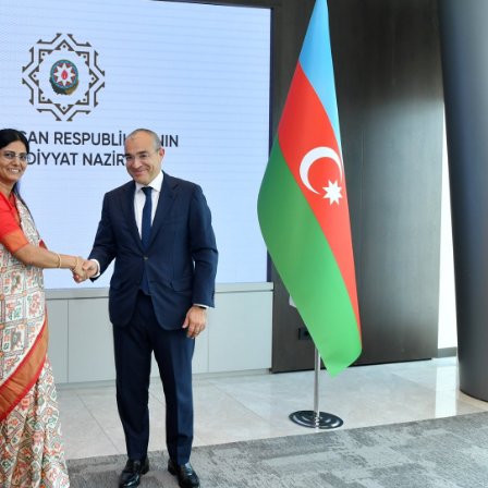
Dünya iqtisadiyyatında vergi
Nicat İmanov: "Vergi qanunv
siyasətinin imperativləri
MƏQALƏ
dəyişikliklər sahibkarlıq m
yaxşılaşdırılmasına xidmət 
MÜSAHİBƏ
Əvəz Quliyev: “Yumşaq keçid
sayəsində aparılmış islahatın nəticələri
qorunub saxlanılacaq”
MÜSAHİBƏ
Aytən Kərimova: “Məqsədi
inklüziv iş mühiti yaratmaq
öyrənən komanda formalaş
Maliyyə planlaması prizmasında
MÜSAHİBƏ
büdcəyə baxış
MƏQALƏ
Azərbaycanda dövlət-özəl 
Gülminə Məlikzadə: “Azərbaycan
çərçivəsində həyata keçirilə
Bacarıqlar Akseleratoru” ixtisaslaşmış
layihə
VİDEO
kadrların hazırlanmasını hədəfləyir”
Aydın Hüseynov: “Əsrin mü
Azərbaycanın iqtisadi suve
təmin edən əsas dayaqlard
MÜSAHİBƏ