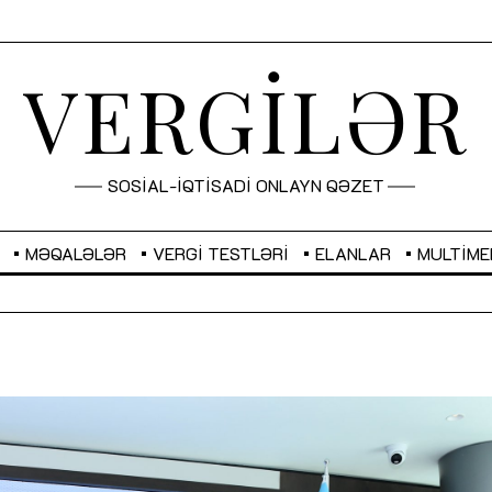
VERGİLƏR
SOSİAL-İQTİSADİ ONLAYN QƏZET
MƏQALƏLƏR
VERGI TESTLƏRI
ELANLAR
MULTIME
GBP
2,2873
RUB
2,0816
Sahibkarlıq fəaliyyəti üçün inklüziv
“Düzgün kommunikasiyanın
imkanlar yaradan vergi təşviqləri
real iş və sistemli fəaliyyə
MƏQALƏ
MÜSAHİBƏ