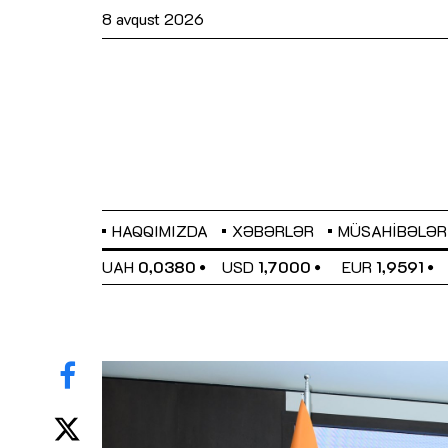
8 avqust 2026
HAQQIMIZDA
XƏBƏRLƏR
MÜSAHIBƏLƏR
EL
0,6489
UAH
0,0380
USD
1,7000
EUR
1,9591