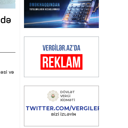
ədə
məsi və