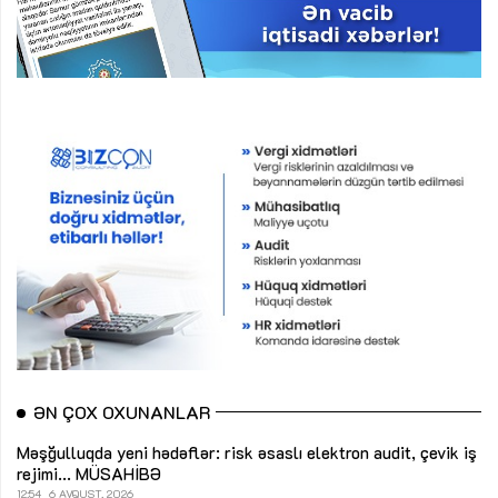
ƏN ÇOX OXUNANLAR
Məşğulluqda yeni hədəflər: risk əsaslı elektron audit, çevik iş
rejimi...
MÜSAHİBƏ
12:54
6 AVQUST, 2026