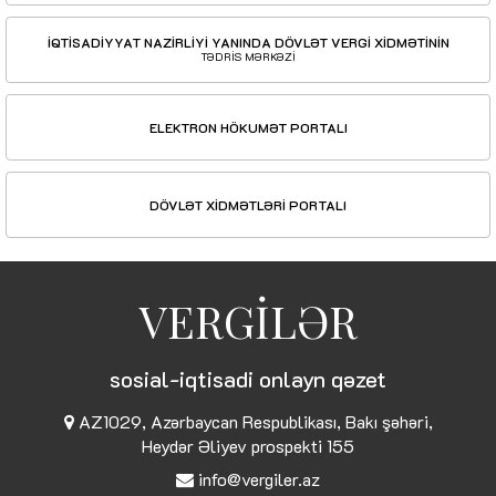
İQTİSADİYYAT NAZİRLİYİ YANINDA DÖVLƏT VERGİ XİDMƏTİNİN
TƏDRİS MƏRKƏZİ
ELEKTRON HÖKUMƏT PORTALI
DÖVLƏT XİDMƏTLƏRİ PORTALI
VERGİLƏR
sosial-iqtisadi onlayn qəzet
AZ1029, Azərbaycan Respublikası, Bakı şəhəri,
Heydər Əliyev prospekti 155
info@vergiler.az