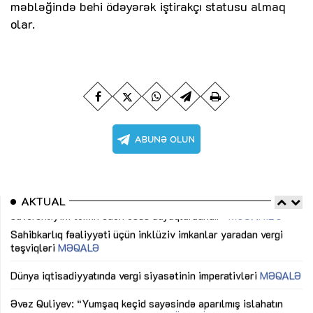
məbləğində behi ödəyərək iştirakçı statusu almaq
olar.
AKTUAL
Sahibkarlıq fəaliyyəti üçün inklüziv imkanlar yaradan vergi
“D
təşviqləri
MƏQALƏ
fə
lıq
Dünya iqtisadiyyatında vergi siyasətinin imperativləri
MƏQALƏ
Ni
mü
Əvəz Quliyev: “Yumşaq keçid sayəsində aparılmış islahatın
nəticələri qorunub saxlanılacaq”
MÜSAHİBƏ
Ay