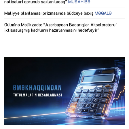
ya
M
Maliyyə planlaması prizmasında büdcəyə baxış
MƏQALƏ
Az
Gülminə Məlikzadə: “Azərbaycan Bacarıqlar Akseleratoru”
ke
ixtisaslaşmış kadrların hazırlanmasını hədəfləyir”
Ay
su