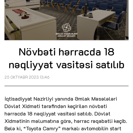
Növbəti hərracda 18
nəqliyyat vasitəsi satılıb
25 OKTYABR 2023 13:46
İqtisadiyyat Nazirliyi yanında Əmlak Məsələləri
Dövlət Xidməti tərəfindən keçirilən növbəti
hərracda 18 nəqliyyat vasitəsi satılıb. Dövlət
Xidmətinin məlumatına görə, hərrac rəqabətli keçib.
Belə ki, “Toyota Camry” markalı avtomobilin start