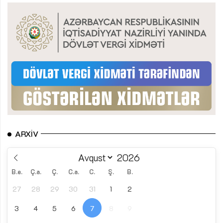
ARXIV
B.e.
Ç.a.
Ç.
C.a.
C.
Ş.
B.
27
28
29
30
31
1
2
3
4
5
6
7
8
9