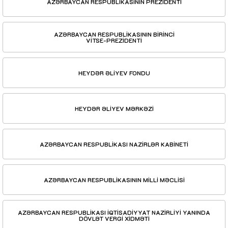
AZƏRBAYCAN RESPUBLİKASININ PREZİDENTİ
AZƏRBAYCAN RESPUBLİKASININ BİRİNCİ
VİTSE-PREZİDENTİ
HEYDƏR ƏLİYEV FONDU
HEYDƏR ƏLİYEV MƏRKƏZİ
AZƏRBAYCAN RESPUBLİKASI NAZİRLƏR KABİNETİ
AZƏRBAYCAN RESPUBLİKASININ MİLLİ MƏCLİSİ
AZƏRBAYCAN RESPUBLİKASI İQTİSADİYYAT NAZİRLİYİ YANINDA
DÖVLƏT VERGİ XİDMƏTİ