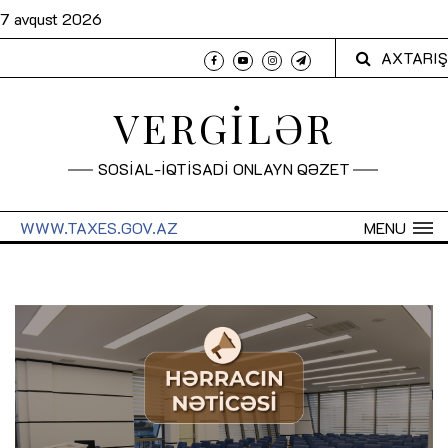
7 avqust 2026
AXTARIŞ
VERGİLƏR
SOSİAL-İQTİSADİ ONLAYN QƏZET
WWW.TAXES.GOV.AZ
MENU