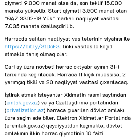
qiyməti 9.000 manat olsa da, son təklif 15.000
manata yüksəlib. Start qiyməti 3.500 manat olan
“QAZ 3302-18 Yük” markalı nəqliyyat vasitəsi
7.035 manata özəlləşdirilib.
Hərracda satılan nəqliyyat vasitələrinin siyahısı ilə
https://bit.ly/3tDcF3l
linki vasitəsilə keçid
etməklə tanış olmaq olar.
Cari ay üzrə növbəti hərrac oktyabr ayının 31-i
tarixində keçiriləcək. Hərraca 11 kiçik müəssisə, 2
yarımçıq tikili və 20 nəqliyyat vasitəsi çıxarılacaq.
İştirak etmək istəyənlər Xidmətin rəsmi saytından
(
emlak.gov.az
) və ya Özəlləşdirmə portalından
(
privatization.az
) hərraca çıxarılan dövlət əmlakı
üzrə seçim edə bilər. Elektron Xidmətlər Portalında
(e-emlak.gov.az) qeydiyyatdan keçməklə, dövlət
əmlakının ilkin hərrac qiymətinin 10 faizi