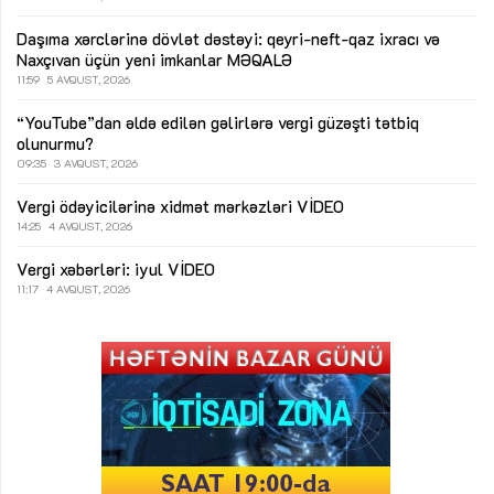
Daşıma xərclərinə dövlət dəstəyi: qeyri-neft-qaz ixracı və
Naxçıvan üçün yeni imkanlar
MƏQALƏ
11:59
5 AVQUST, 2026
“YouTube”dan əldə edilən gəlirlərə vergi güzəşti tətbiq
olunurmu?
09:35
3 AVQUST, 2026
Vergi ödəyicilərinə xidmət mərkəzləri
VİDEO
14:25
4 AVQUST, 2026
Vergi xəbərləri: iyul
VİDEO
11:17
4 AVQUST, 2026