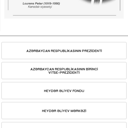
AZƏRBAYCAN RESPUBLİKASININ PREZİDENTİ
AZƏRBAYCAN RESPUBLİKASININ BİRİNCİ
VİTSE-PREZİDENTİ
HEYDƏR ƏLİYEV FONDU
HEYDƏR ƏLİYEV MƏRKƏZİ