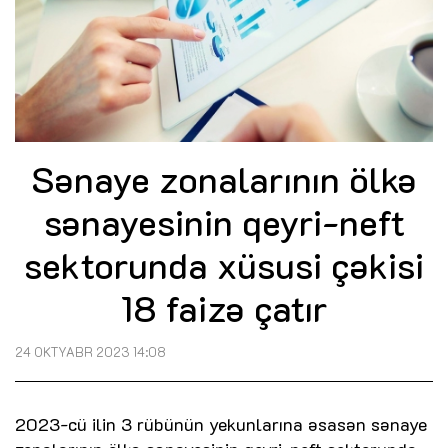
Sənaye zonalarının ölkə
sənayesinin qeyri-neft
sektorunda xüsusi çəkisi
18 faizə çatır
24 OKTYABR 2023 14:08
2023-cü ilin 3 rübünün yekunlarına əsasən sənaye