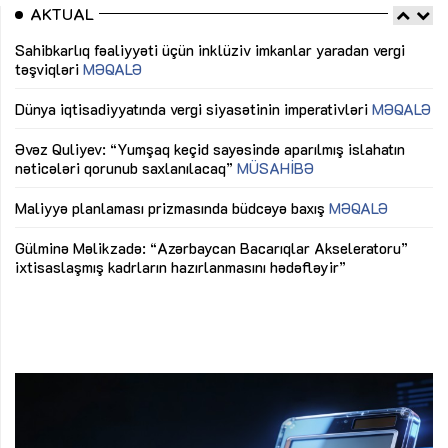
AKTUAL
Sahibkarlıq fəaliyyəti üçün inklüziv imkanlar yaradan vergi
“D
təşviqləri
MƏQALƏ
fə
lıq
Dünya iqtisadiyyatında vergi siyasətinin imperativləri
MƏQALƏ
Ni
mü
Əvəz Quliyev: “Yumşaq keçid sayəsində aparılmış islahatın
nəticələri qorunub saxlanılacaq”
MÜSAHİBƏ
Ay
ya
M
Maliyyə planlaması prizmasında büdcəyə baxış
MƏQALƏ
Az
Gülminə Məlikzadə: “Azərbaycan Bacarıqlar Akseleratoru”
ke
ixtisaslaşmış kadrların hazırlanmasını hədəfləyir”
Ay
su