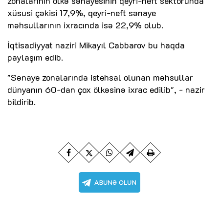
zonalarının ölkə sənayesinin qeyri-neft sektorunda
xüsusi çəkisi 17,9%, qeyri-neft sənaye
məhsullarının ixracında isə 22,9% olub.
İqtisadiyyat naziri Mikayıl Cabbarov bu haqda
paylaşım edib.
"Sənaye zonalarında istehsal olunan məhsullar
dünyanın 60-dan çox ölkəsinə ixrac edilib", - nazir
bildirib.