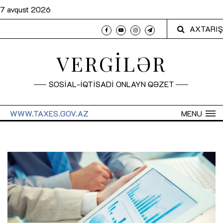
7 avqust 2026
AXTARIŞ
VERGİLƏR
SOSİAL-İQTİSADİ ONLAYN QƏZET
WWW.TAXES.GOV.AZ
MENU