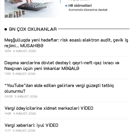
ƏN ÇOX OXUNANLAR
Məşğulluqda yeni hədəflər: risk əsaslı elektron audit, çevik iş
rejimi...
MÜSAHİBƏ
12:54
6 AVQUST, 2026
Daşıma xərclərinə dövlət dəstəyi: qeyri-neft-qaz ixracı və
Naxçıvan üçün yeni imkanlar
MƏQALƏ
11:59
5 AVQUST, 2026
“YouTube”dan əldə edilən gəlirlərə vergi güzəşti tətbiq
olunurmu?
09:35
3 AVQUST, 2026
Vergi ödəyicilərinə xidmət mərkəzləri
VİDEO
14:25
4 AVQUST, 2026
Vergi xəbərləri: iyul
VİDEO
11:17
4 AVQUST, 2026