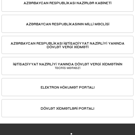
AZƏRBAYCAN RESPUBLİKASI NAZİRLƏR KABİNETİ
AZƏRBAYCAN RESPUBLİKASININ MİLLİ MƏCLİSİ
AZƏRBAYCAN RESPUBLİKASI İQTİSADİYYAT NAZİRLİYİ YANINDA
DÖVLƏT VERGİ XİDMƏTİ
İQTİSADİYYAT NAZİRLİYİ YANINDA DÖVLƏT VERGİ XİDMƏTİNİN
TƏDRİS MƏRKƏZİ
ELEKTRON HÖKUMƏT PORTALI
DÖVLƏT XİDMƏTLƏRİ PORTALI