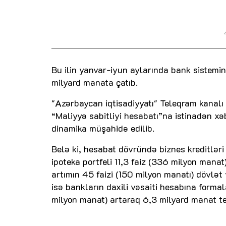
Bu ilin yanvar-iyun aylarında bank sistemini
milyard manata çatıb.
"Azərbaycan iqtisadiyyatı" Teleqram kanalı A
“Maliyyə sabitliyi hesabatı”na istinadən x
dinamika müşahidə edilib.
Belə ki, hesabat dövründə biznes kreditləri
ipoteka portfeli 11,3 faiz (336 milyon manat
artımın 45 faizi (150 milyon manatı) dövlət 
isə bankların daxili vəsaiti hesabına formala
milyon manat) artaraq 6,3 milyard manat tə