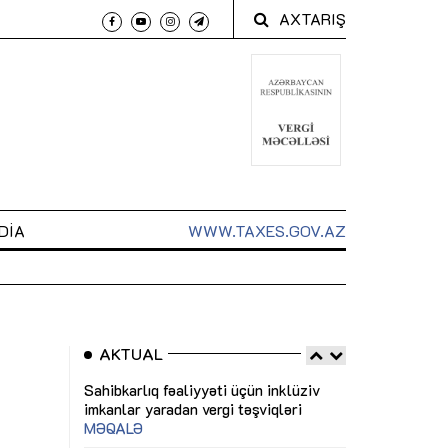
AXTARIŞ
DIA
WWW.TAXES.GOV.AZ
AKTUAL
 arxasında
Sahibkarlıq fəaliyyəti üçün inklüziv
“Düzgün kommun
t dayanır”
imkanlar yaradan vergi təşviqləri
real iş və siste
MƏQALƏ
MÜSAHİBƏ