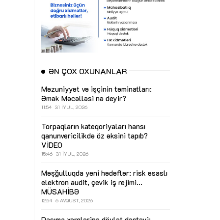
ƏN ÇOX OXUNANLAR
Məzuniyyət və işçinin təminatları:
Əmək Məcəlləsi nə deyir?
11:54
31 İYUL, 2026
Torpaqların kateqoriyaları hansı
qanunvericilikdə öz əksini tapıb?
VİDEO
15:46
31 İYUL, 2026
Məşğulluqda yeni hədəflər: risk əsaslı
elektron audit, çevik iş rejimi...
MÜSAHİBƏ
12:54
6 AVQUST, 2026
Daşıma xərclərinə dövlət dəstəyi: