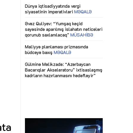
ericiliyinə
Dünya iqtisadiyyatında vergi
Nicat İmanov: "
ühitinin
siyasətinin imperativləri
MƏQALƏ
dəyişikliklər s
edir"
yaxşılaşdırılma
MÜSAHİBƏ
Əvəz Quliyev: “Yumşaq keçid
sayəsində aparılmış islahatın nəticələri
miz daha
qorunub saxlanılacaq”
MÜSAHİBƏ
Aytən Kərimov
, çevik və
inklüziv iş müh
dırmaqdır”
öyrənən komand
Maliyyə planlaması prizmasında
MÜSAHİBƏ
büdcəyə baxış
MƏQALƏ
tərəfdaşlığı
Azərbaycanda d
Gülminə Məlikzadə: “Azərbaycan
n ilk pilot
çərçivəsində hə
Bacarıqlar Akseleratoru” ixtisaslaşmış
layihə
VİDEO
kadrların hazırlanmasını hədəfləyir”
qaviləsi”
Aydın Hüseynov
renliyini
Azərbaycanın iq
andır”
təmin edən əsa
MÜSAHİBƏ
ata