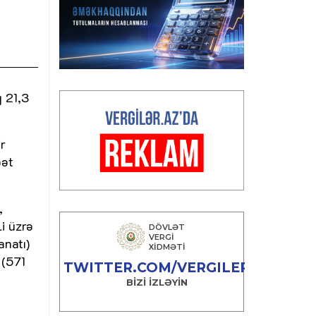
q 21,3
ir
bət
,
li üzrə
anatı)
 (571