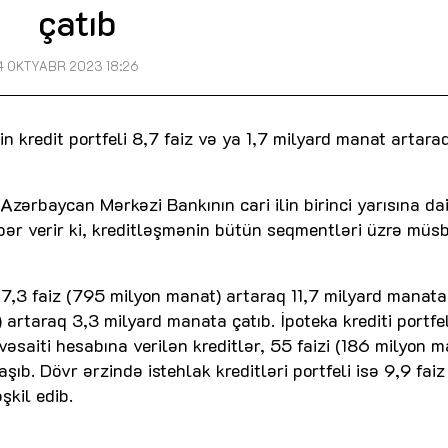
çatıb
4 OKTYABR 2023 18:26
n kredit portfeli 8,7 faiz və ya 1,7 milyard manat artara
zərbaycan Mərkəzi Bankının cari ilin birinci yarısına da
əbər verir ki, kreditləşmənin bütün seqmentləri üzrə müs
 7,3 faiz (795 milyon manat) artaraq 11,7 milyard manata
) artaraq 3,3 milyard manata çatıb. İpoteka krediti portfe
vəsaiti hesabına verilən kreditlər, 55 faizi (186 milyon m
şıb. Dövr ərzində istehlak kreditləri portfeli isə 9,9 faiz
şkil edib.