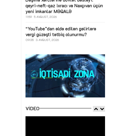
qeyri-neft-qaz ixracı və Naxçıvan üçün
yeni imkanlar
MƏQALƏ
11:59
5 AVQUST, 2026
“YouTube”dan əldə edilən gəlirlərə
vergi güzəşti tətbiq olunurmu?
09:35
3 AVQUST, 2026
VIDEO