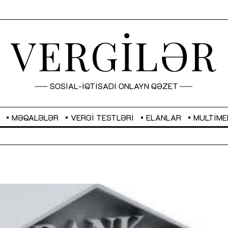
VERGİLƏR
SOSİAL-İQTİSADİ ONLAYN QƏZET
MƏQALƏLƏR
VERGI TESTLƏRI
ELANLAR
MULTIME
GBP
2,2882
RUB
2,1023
Sahibkarlıq fəaliyyəti üçün inklüziv
“Düzgün kommunikasiyanın
imkanlar yaradan vergi təşviqləri
real iş və sistemli fəaliyyə
MƏQALƏ
MÜSAHİBƏ