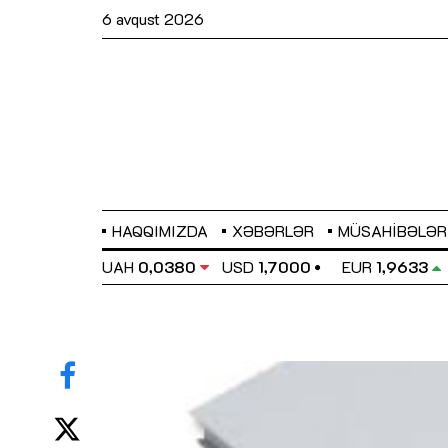
6 avqust 2026
HAQQIMIZDA
XƏBƏRLƏR
MÜSAHIBƏLƏR
EL
0,6486
UAH
0,0380
USD
1,7000
EUR
1,9633