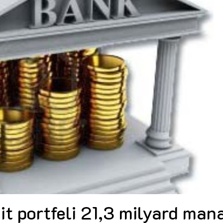
Dünya iqtisadiyyatında vergi
Nicat İmanov: "Vergi qanunv
siyasətinin imperativləri
MƏQALƏ
dəyişikliklər sahibkarlıq m
yaxşılaşdırılmasına xidmət 
MÜSAHİBƏ
Əvəz Quliyev: “Yumşaq keçid
sayəsində aparılmış islahatın nəticələri
qorunub saxlanılacaq”
MÜSAHİBƏ
Aytən Kərimova: “Məqsədi
inklüziv iş mühiti yaratmaq
öyrənən komanda formalaş
Maliyyə planlaması prizmasında
MÜSAHİBƏ
büdcəyə baxış
MƏQALƏ
Azərbaycanda dövlət-özəl 
Gülminə Məlikzadə: “Azərbaycan
çərçivəsində həyata keçirilə
Bacarıqlar Akseleratoru” ixtisaslaşmış
layihə
VİDEO
kadrların hazırlanmasını hədəfləyir”
Aydın Hüseynov: “Əsrin mü
Azərbaycanın iqtisadi suve
təmin edən əsas dayaqlard
MÜSAHİBƏ
it portfeli 21,3 milyard man