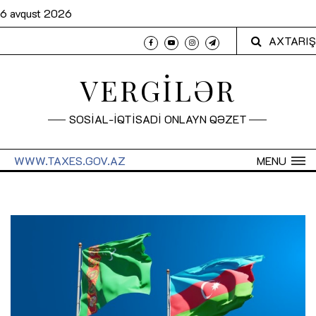
6 avqust 2026
AXTARIŞ
VERGİLƏR
SOSİAL-İQTİSADİ ONLAYN QƏZET
WWW.TAXES.GOV.AZ
MENU