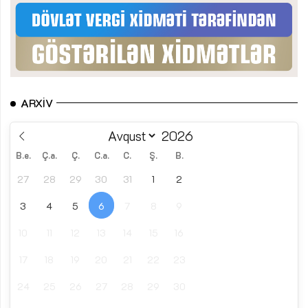
ARXIV
B.e.
Ç.a.
Ç.
C.a.
C.
Ş.
B.
27
28
29
30
31
1
2
3
4
5
6
7
8
9
10
11
12
13
14
15
16
17
18
19
20
21
22
23
24
25
26
27
28
29
30