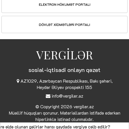
ELEKTRON HÖKUMƏT PORTALI
DÖVLƏT XİDMƏTLƏRİ PORTALI
VERGİLƏR
sosial-iqtisadi onlayn qəzet
AZ1029, Azərbaycan Respublikası, Bakı şəhəri,
Heydər Əliyev prospekti 155
info@vergiler.az
© Copyright 2026
vergiler.az
Müəllif hüquqları qorunur. Materiallardan istifadə edərkən
hiperlinklə istinad olunmalıdır.
ldə olunan gəlirlər hansı qaydada vergiyə cəlb edilir?
Ver