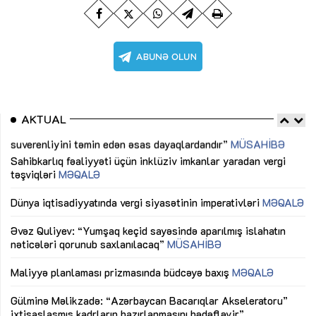
AKTUAL
Sahibkarlıq fəaliyyəti üçün inklüziv imkanlar yaradan vergi
“D
təşviqləri
MƏQALƏ
fə
lıq
Dünya iqtisadiyyatında vergi siyasətinin imperativləri
MƏQALƏ
Ni
mü
Əvəz Quliyev: “Yumşaq keçid sayəsində aparılmış islahatın
nəticələri qorunub saxlanılacaq”
MÜSAHİBƏ
Ay
ya
M
Maliyyə planlaması prizmasında büdcəyə baxış
MƏQALƏ
Az
Gülminə Məlikzadə: “Azərbaycan Bacarıqlar Akseleratoru”
ke
ixtisaslaşmış kadrların hazırlanmasını hədəfləyir”