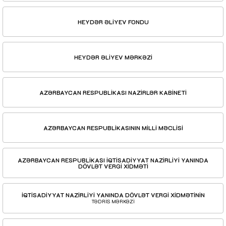
HEYDƏR ƏLİYEV FONDU
HEYDƏR ƏLİYEV MƏRKƏZİ
AZƏRBAYCAN RESPUBLİKASI NAZİRLƏR KABİNETİ
AZƏRBAYCAN RESPUBLİKASININ MİLLİ MƏCLİSİ
AZƏRBAYCAN RESPUBLİKASI İQTİSADİYYAT NAZİRLİYİ YANINDA
DÖVLƏT VERGİ XİDMƏTİ
İQTİSADİYYAT NAZİRLİYİ YANINDA DÖVLƏT VERGİ XİDMƏTİNİN
TƏDRİS MƏRKƏZİ