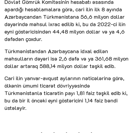
Dövlət Gömrük Komitəsinin hesabatı əsasında
apardığı hesablamalara görə, cari ilin ilk 8 ayında
Azərbaycandan Türkmənistana 56,6 milyon dollar
dəyərində məhsul ixrac edilib ki, bu da 2022-ci ilin
eyni göstəricisindən 44,48 milyon dollar və ya 4,6
dəfədən çoxdur.
Türkmənistandan Azərbaycana idxal edilən
məhsulların dəyəri isə 2,6 dəfə və ya 361,68 milyon
dollar artaraq 588,14 milyon dollar təşkil edib.
Cari ilin yanvar-avqust aylarının nəticələrinə görə,
ölkənin ümumi ticarət dövriyyəsində
Türkmənistanla ticarətin payı 1,81 faiz təşkil edib ki,
bu da bir il öncəki eyni göstəricini 1,14 faiz bəndi
üstələyir.