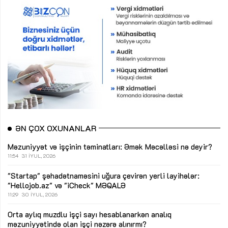
ƏN ÇOX OXUNANLAR
Məzuniyyət və işçinin təminatları: Əmək Məcəlləsi nə deyir?
11:54
31 İYUL, 2026
"Startap" şəhadətnaməsini uğura çevirən yerli layihələr:
"Hellojob.az" və "iCheck"
MƏQALƏ
11:29
30 İYUL, 2026
Orta aylıq muzdlu işçi sayı hesablanarkən analıq
məzuniyyətində olan işçi nəzərə alınırmı?