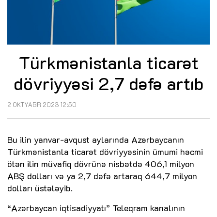
Türkmənistanla ticarət
dövriyyəsi 2,7 dəfə artıb
2 OKTYABR 2023 12:50
Bu ilin yanvar-avqust aylarında Azərbaycanın
Türkmənistanla ticarət dövriyyəsinin ümumi həcmi
ötən ilin müvafiq dövrünə nisbətdə 406,1 milyon
ABŞ dolları və ya 2,7 dəfə artaraq 644,7 milyon
dolları üstələyib.
“Azərbaycan iqtisadiyyatı” Teleqram kanalının