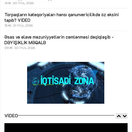
14:18
30 İYUL, 2026
Torpaqların kateqoriyaları hansı qanunvericilikdə öz əksini
tapıb?
VİDEO
15:46
31 İYUL, 2026
Əsas və əlavə məzuniyyətlərin cəmlənməsi dəqiqləşib -
DƏYİŞİKLİK
MƏQALƏ
09:45
30 İYUL, 2026
VIDEO