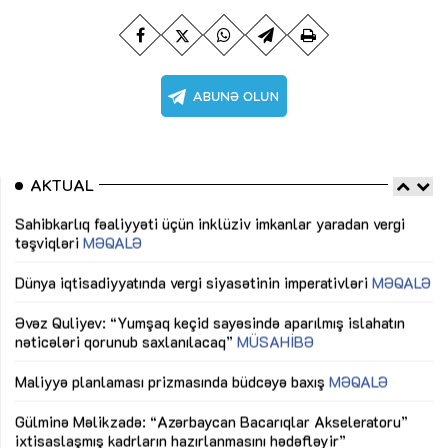
AKTUAL
Sahibkarlıq fəaliyyəti üçün inklüziv imkanlar yaradan vergi
“D
təşviqləri
MƏQALƏ
fə
lıq
Dünya iqtisadiyyatında vergi siyasətinin imperativləri
MƏQALƏ
Ni
mü
Əvəz Quliyev: “Yumşaq keçid sayəsində aparılmış islahatın
nəticələri qorunub saxlanılacaq”
MÜSAHİBƏ
Ay
ya
M
Maliyyə planlaması prizmasında büdcəyə baxış
MƏQALƏ
Az
Gülminə Məlikzadə: “Azərbaycan Bacarıqlar Akseleratoru”
ke
ixtisaslaşmış kadrların hazırlanmasını hədəfləyir”