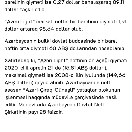
barelinin qiyməti isə 0,27 dollar bahalaşaraq 89,11
dollar təşkil edib.
“Azeri Light” markalı neftin bir barelinin qiyməti 1,91
dollar artaraq 98,64 dollar olub.
Azərbaycanın builki dövlət büdcəsində bir barel
neftin orta qiyməti 60 ABŞ dollarından hesablanıb.
Xatırladaq ki, “Azeri Light” neftinin ən aşağı qiyməti
2020-ci il aprelin 21-də (15,81 ABŞ dolları),
maksimal qiyməti isə 2008-ci ilin iyulunda (149,66
ABŞ dolları) qeydə alınıb. Azərbaycanda neft
əsasən “Azəri-Çıraq-Günəşli” yataqlar blokunun
işlənməsi haqqında müqavilə çərçivəsində hasil
edilir. Müqavilədə Azərbaycan Dövlət Neft
Şirkətinin payı 25 faizdir.