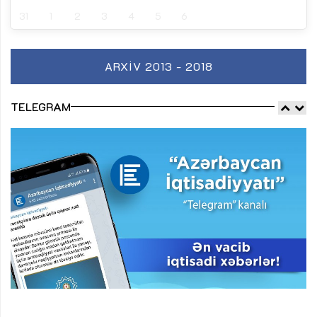
31
1
2
3
4
5
6
ARXIV 2013 - 2018
TELEGRAM