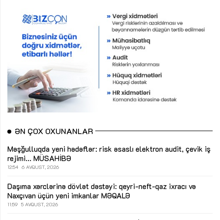
ƏN ÇOX OXUNANLAR
Məşğulluqda yeni hədəflər: risk əsaslı elektron audit, çevik iş
rejimi...
MÜSAHİBƏ
12:54
6 AVQUST, 2026
Daşıma xərclərinə dövlət dəstəyi: qeyri-neft-qaz ixracı və
Naxçıvan üçün yeni imkanlar
MƏQALƏ
11:59
5 AVQUST, 2026