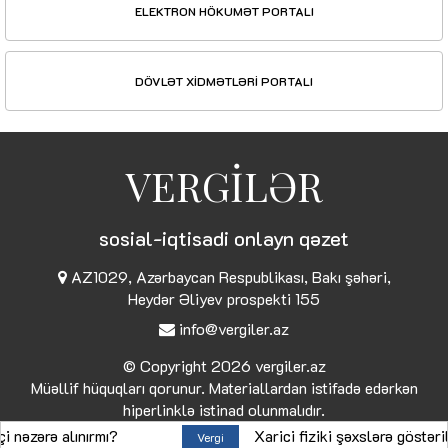
ELEKTRON HÖKUMƏT PORTALI
DÖVLƏT XİDMƏTLƏRİ PORTALI
VERGİLƏR
sosial-iqtisadi onlayn qəzet
AZ1029, Azərbaycan Respublikası, Bakı şəhəri,
Heydər Əliyev prospekti 155
info@vergiler.az
© Copyright 2026
vergiler.az
Müəllif hüquqları qorunur. Materiallardan istifadə edərkən
hiperlinklə istinad olunmalıdır.
ərə alınırmı?
Xarici fiziki şəxslərə göstərilən x
Vergi