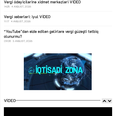
Vergi ödəyicilərinə xidmət mərkəzləri
VİDEO
14:25
4 AVQUST, 2026
Vergi xəbərləri: iyul
VİDEO
11:17
4 AVQUST, 2026
“YouTube”dan əldə edilən gəlirlərə vergi güzəşti tətbiq
olunurmu?
09:35
3 AVQUST, 2026
VIDEO