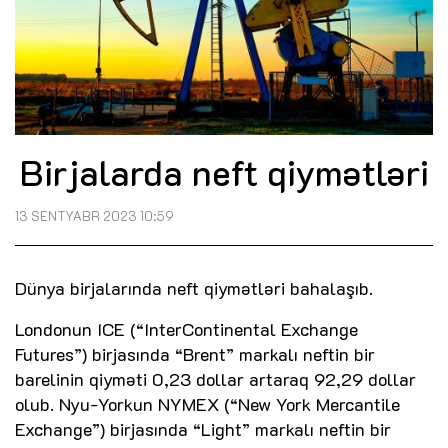
Birjalarda neft qiymətləri
13 SENTYABR 2023 10:59
Dünya birjalarında neft qiymətləri bahalaşıb.
Londonun ICE (“InterContinental Exchange
Futures”) birjasında “Brent” markalı neftin bir
barelinin qiyməti 0,23 dollar artaraq 92,29 dollar
olub. Nyu-Yorkun NYMEX (“New York Mercantile
Exchange”) birjasında “Light” markalı neftin bir