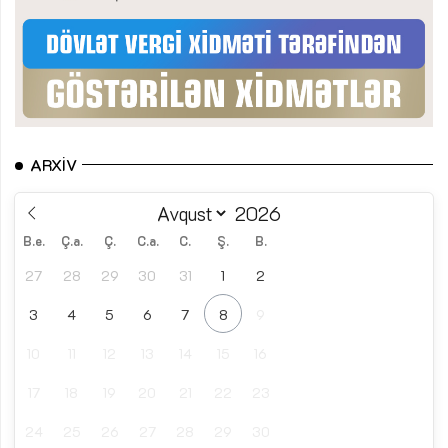
ARXIV
B.e.
Ç.a.
Ç.
C.a.
C.
Ş.
B.
27
28
29
30
31
1
2
3
4
5
6
7
8
9
10
11
12
13
14
15
16
17
18
19
20
21
22
23
24
25
26
27
28
29
30