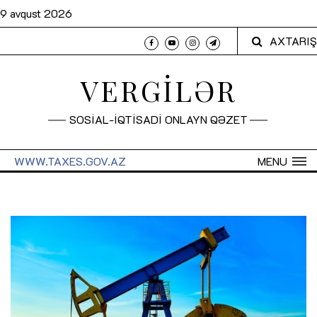
9 avqust 2026
AXTARIŞ
VERGİLƏR
SOSİAL-İQTİSADİ ONLAYN QƏZET
WWW.TAXES.GOV.AZ
MENU