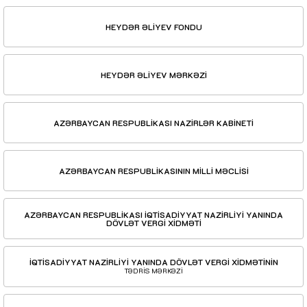
HEYDƏR ƏLİYEV FONDU
HEYDƏR ƏLİYEV MƏRKƏZİ
AZƏRBAYCAN RESPUBLİKASI NAZİRLƏR KABİNETİ
AZƏRBAYCAN RESPUBLİKASININ MİLLİ MƏCLİSİ
AZƏRBAYCAN RESPUBLİKASI İQTİSADİYYAT NAZİRLİYİ YANINDA
DÖVLƏT VERGİ XİDMƏTİ
İQTİSADİYYAT NAZİRLİYİ YANINDA DÖVLƏT VERGİ XİDMƏTİNİN
TƏDRİS MƏRKƏZİ