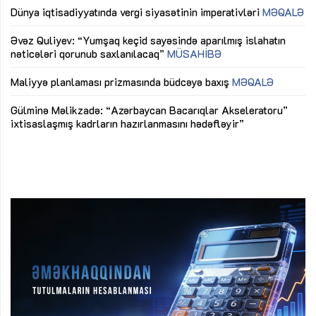
lıq
Dünya iqtisadiyyatında vergi siyasətinin imperativləri
MƏQALƏ
Ni
mü
Əvəz Quliyev: “Yumşaq keçid sayəsində aparılmış islahatın
nəticələri qorunub saxlanılacaq”
MÜSAHİBƏ
Ay
ya
M
Maliyyə planlaması prizmasında büdcəyə baxış
MƏQALƏ
Az
Gülminə Məlikzadə: “Azərbaycan Bacarıqlar Akseleratoru”
ke
ixtisaslaşmış kadrların hazırlanmasını hədəfləyir”
Ay
su