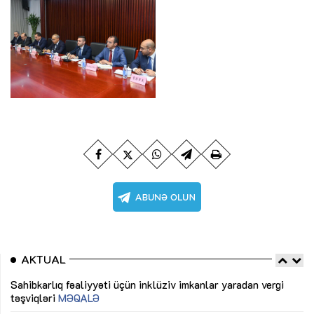
AKTUAL
Sahibkarlıq fəaliyyəti üçün inklüziv imkanlar yaradan vergi
“D
təşviqləri
MƏQALƏ
fə