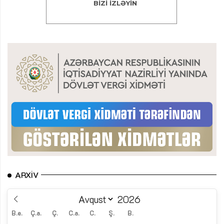
ARXIV
B.e.
Ç.a.
Ç.
C.a.
C.
Ş.
B.