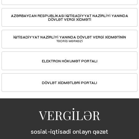
AZƏRBAYCAN RESPUBLİKASI İQTİSADİYYAT NAZİRLİYİ YANINDA
DÖVLƏT VERGİ XİDMƏTİ
İQTİSADİYYAT NAZİRLİYİ YANINDA DÖVLƏT VERGİ XİDMƏTİNİN
TƏDRİS MƏRKƏZİ
ELEKTRON HÖKUMƏT PORTALI
DÖVLƏT XİDMƏTLƏRİ PORTALI
VERGİLƏR
sosial-iqtisadi onlayn qəzet