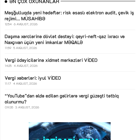
ƏN ÇOX OXUNANLAR
Məşğulluqda yeni hədəflər: risk əsaslı elektron audit, çevik iş
rejimi...
MÜSAHİBƏ
12:54
6 AVQUST, 2026
Daşıma xərclərinə dövlət dəstəyi: qeyri-neft-qaz ixracı və
Naxçıvan üçün yeni imkanlar
MƏQALƏ
11:59
5 AVQUST, 2026
Vergi ödəyicilərinə xidmət mərkəzləri
VİDEO
14:25
4 AVQUST, 2026
Vergi xəbərləri: iyul
VİDEO
11:17
4 AVQUST, 2026
“YouTube”dan əldə edilən gəlirlərə vergi güzəşti tətbiq
olunurmu?
09:35
3 AVQUST, 2026