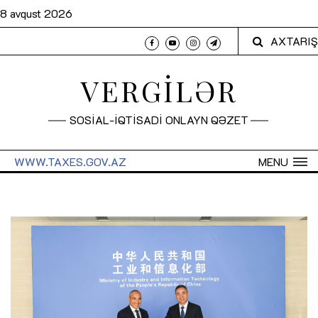
8 avqust 2026
AXTARIŞ
VERGİLƏR
SOSİAL-İQTİSADİ ONLAYN QƏZET
WWW.TAXES.GOV.AZ
MENU