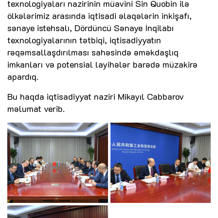
texnologiyaları nazirinin müavini Sin Quobin ilə
ölkələrimiz arasında iqtisadi əlaqələrin inkişafı,
sənaye istehsalı, Dördüncü Sənaye İnqilabı
texnologiyalarının tətbiqi, iqtisadiyyatın
rəqəmsallaşdırılması sahəsində əməkdaşlıq
imkanları və potensial layihələr barədə müzakirə
apardıq.
Bu haqda iqtisadiyyat naziri Mikayıl Cabbarov
məlumat verib.