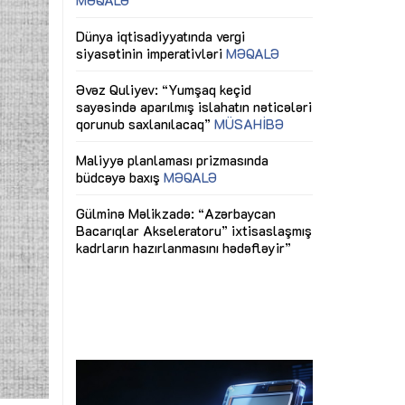
ericiliyinə
Dünya iqtisadiyyatında vergi
Nicat İmanov: "
ühitinin
siyasətinin imperativləri
MƏQALƏ
dəyişikliklər s
edir"
yaxşılaşdırılma
MÜSAHİBƏ
Əvəz Quliyev: “Yumşaq keçid
sayəsində aparılmış islahatın nəticələri
miz daha
qorunub saxlanılacaq”
MÜSAHİBƏ
Aytən Kərimov
, çevik və
inklüziv iş müh
dırmaqdır”
öyrənən komand
Maliyyə planlaması prizmasında
MÜSAHİBƏ
büdcəyə baxış
MƏQALƏ
tərəfdaşlığı
Azərbaycanda d
Gülminə Məlikzadə: “Azərbaycan
n ilk pilot
çərçivəsində hə
Bacarıqlar Akseleratoru” ixtisaslaşmış
layihə
VİDEO
kadrların hazırlanmasını hədəfləyir”
qaviləsi”
Aydın Hüseynov
renliyini
Azərbaycanın iq
andır”
təmin edən əsa
MÜSAHİBƏ