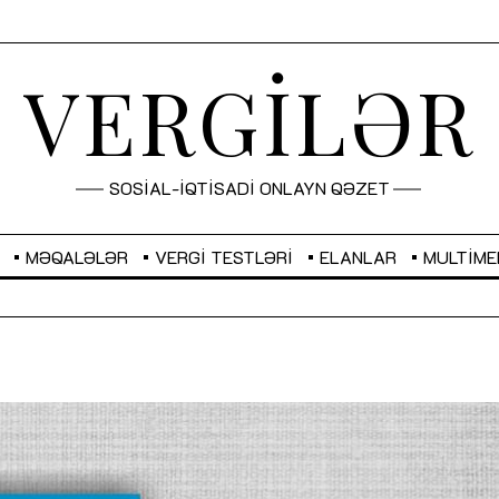
VERGİLƏR
SOSİAL-İQTİSADİ ONLAYN QƏZET
MƏQALƏLƏR
VERGI TESTLƏRI
ELANLAR
MULTIME
GBP
2,2882
RUB
2,1023
Sahibkarlıq fəaliyyəti üçün inklüziv
“Düzgün kommunikasiyanın
imkanlar yaradan vergi təşviqləri
real iş və sistemli fəaliyyə
MƏQALƏ
MÜSAHİBƏ