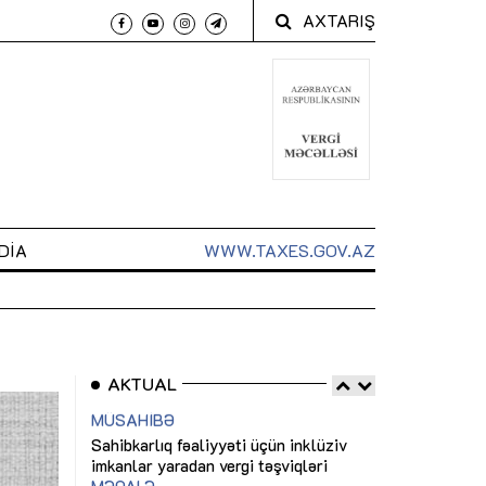
AXTARIŞ
DIA
WWW.TAXES.GOV.AZ
AKTUAL
 arxasında
Sahibkarlıq fəaliyyəti üçün inklüziv
“Düzgün kommun
t dayanır”
imkanlar yaradan vergi təşviqləri
real iş və siste
MƏQALƏ
MÜSAHİBƏ