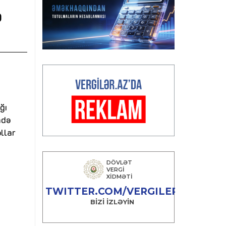
b
ğı
ndə
llar