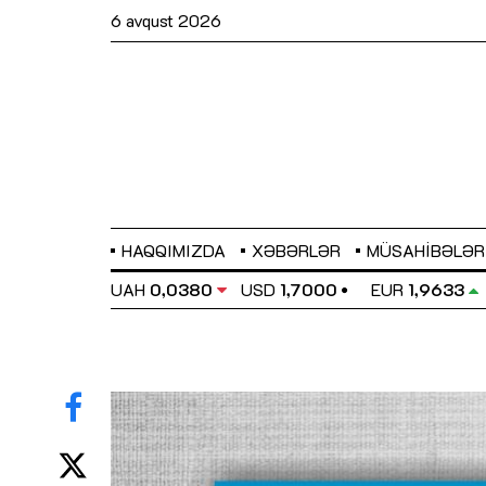
6 avqust 2026
HAQQIMIZDA
XƏBƏRLƏR
MÜSAHIBƏLƏR
EL
0,6486
UAH
0,0380
USD
1,7000
EUR
1,9633