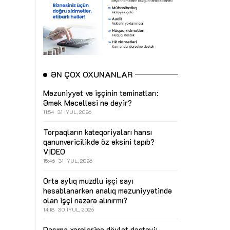
ƏN ÇOX OXUNANLAR
Məzuniyyət və işçinin təminatları:
Əmək Məcəlləsi nə deyir?
11:54
31 İYUL, 2026
Torpaqların kateqoriyaları hansı
qanunvericilikdə öz əksini tapıb?
VİDEO
15:46
31 İYUL, 2026
Orta aylıq muzdlu işçi sayı
hesablanarkən analıq məzuniyyətində
olan işçi nəzərə alınırmı?
14:18
30 İYUL, 2026
Daşıma xərclərinə dövlət dəstəyi: