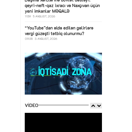
qeyri-neft-qaz ixracı və Naxçıvan üçün
yeni imkanlar
MƏQALƏ
11:59
5 AVQUST, 2026
“YouTube”dan əldə edilən gəlirlərə
vergi güzəşti tətbiq olunurmu?
09:35
3 AVQUST, 2026
VIDEO