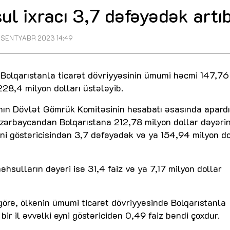
l ixracı 3,7 dəfəyədək artı
1 SENTYABR 2023 14:49
 Bolqarıstanla ticarət dövriyyəsinin ümumi həcmi 147,76
28,4 milyon dolları üstələyib.
nın Dövlət Gömrük Komitəsinin hesabatı əsasında apardı
 Azərbaycandan Bolqarıstana 212,78 milyon dollar dəyəri
eyni göstəricisindən 3,7 dəfəyədək və ya 154,94 milyon do
sulların dəyəri isə 31,4 faiz və ya 7,17 milyon dollar
 görə, ölkənin ümumi ticarət dövriyyəsində Bolqarıstanla
 bir il əvvəlki eyni göstəricidən 0,49 faiz bəndi çoxdur.