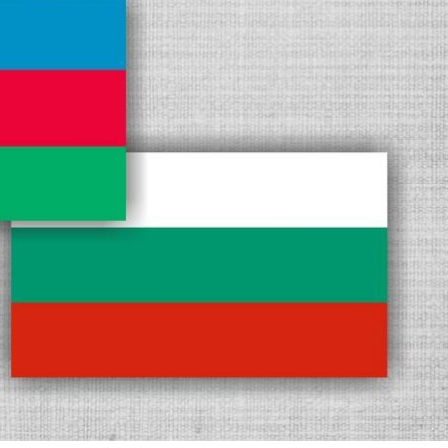
Dünya iqtisadiyyatında vergi
Nicat İmanov: "Vergi qanunv
siyasətinin imperativləri
MƏQALƏ
dəyişikliklər sahibkarlıq m
yaxşılaşdırılmasına xidmət 
MÜSAHİBƏ
Əvəz Quliyev: “Yumşaq keçid
sayəsində aparılmış islahatın nəticələri
qorunub saxlanılacaq”
MÜSAHİBƏ
Aytən Kərimova: “Məqsədi
inklüziv iş mühiti yaratmaq
öyrənən komanda formalaş
Maliyyə planlaması prizmasında
MÜSAHİBƏ
büdcəyə baxış
MƏQALƏ
Azərbaycanda dövlət-özəl 
Gülminə Məlikzadə: “Azərbaycan
çərçivəsində həyata keçirilə
Bacarıqlar Akseleratoru” ixtisaslaşmış
layihə
VİDEO
kadrların hazırlanmasını hədəfləyir”
Aydın Hüseynov: “Əsrin mü
Azərbaycanın iqtisadi suve
təmin edən əsas dayaqlard
MÜSAHİBƏ