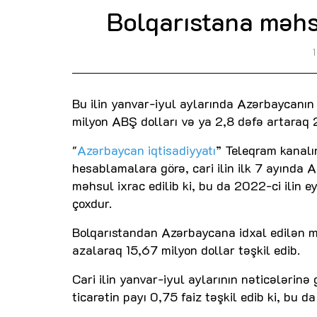
Bolqarıstana məhsu
Bu ilin yanvar-iyul aylarında Azərbaycanın
milyon ABŞ dolları və ya 2,8 dəfə artaraq 2
"
Azərbaycan iqtisadiyyatı
” Teleqram kanalı
hesablamalara görə, cari ilin ilk 7 ayında
məhsul ixrac edilib ki, bu da 2022-ci ilin 
çoxdur.
Bolqarıstandan Azərbaycana idxal edilən məh
azalaraq 15,67 milyon dollar təşkil edib.
Cari ilin yanvar-iyul aylarının nəticələrinə
ticarətin payı 0,75 faiz təşkil edib ki, bu da