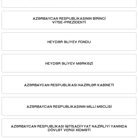
AZƏRBAYCAN RESPUBLİKASININ BİRİNCİ
VİTSE-PREZİDENTİ
HEYDƏR ƏLİYEV FONDU
HEYDƏR ƏLİYEV MƏRKƏZİ
AZƏRBAYCAN RESPUBLİKASI NAZİRLƏR KABİNETİ
AZƏRBAYCAN RESPUBLİKASININ MİLLİ MƏCLİSİ
AZƏRBAYCAN RESPUBLİKASI İQTİSADİYYAT NAZİRLİYİ YANINDA
DÖVLƏT VERGİ XİDMƏTİ