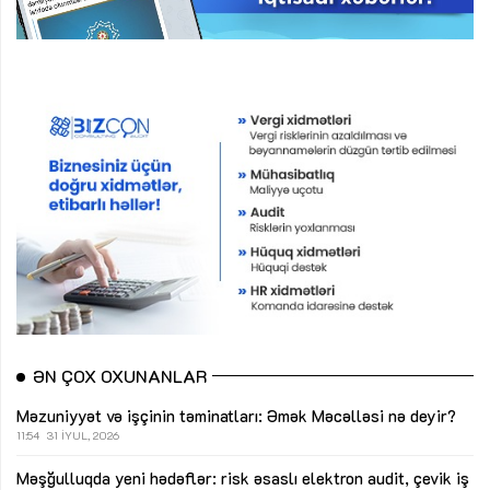
ƏN ÇOX OXUNANLAR
Məzuniyyət və işçinin təminatları: Əmək Məcəlləsi nə deyir?
11:54
31 İYUL, 2026
Məşğulluqda yeni hədəflər: risk əsaslı elektron audit, çevik iş