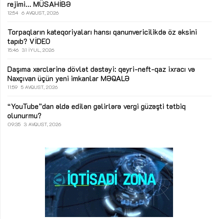
rejimi...
MÜSAHİBƏ
12:54
6 AVQUST, 2026
Torpaqların kateqoriyaları hansı qanunvericilikdə öz əksini
tapıb?
VİDEO
15:46
31 İYUL, 2026
Daşıma xərclərinə dövlət dəstəyi: qeyri-neft-qaz ixracı və
Naxçıvan üçün yeni imkanlar
MƏQALƏ
11:59
5 AVQUST, 2026
“YouTube”dan əldə edilən gəlirlərə vergi güzəşti tətbiq
olunurmu?
09:35
3 AVQUST, 2026