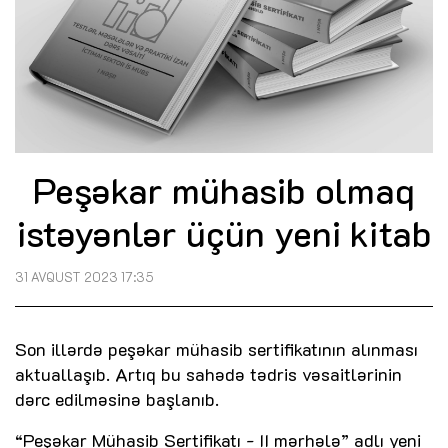
Peşəkar mühasib olmaq
istəyənlər üçün yeni kitab
31 AVQUST 2023 17:35
Son illərdə peşəkar mühasib sertifikatının alınması
aktuallaşıb. Artıq bu sahədə tədris vəsaitlərinin
dərc edilməsinə başlanıb.
“Peşəkar Mühasib Sertifikatı - II mərhələ” adlı yeni