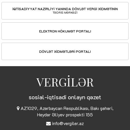
İQTİSADİYYAT NAZİRLİYİ YANINDA DÖVLƏT VERGİ XİDMƏTİNİN
TƏDRİS MƏRKƏZİ
ELEKTRON HÖKUMƏT PORTALI
DÖVLƏT XİDMƏTLƏRİ PORTALI
VERGİLƏR
sosial-iqtisadi onlayn qəzet
AZ1029, Azərbaycan Respublikası, Bakı şəhəri,
Heydər Əliyev prospekti 155
info@vergiler.az