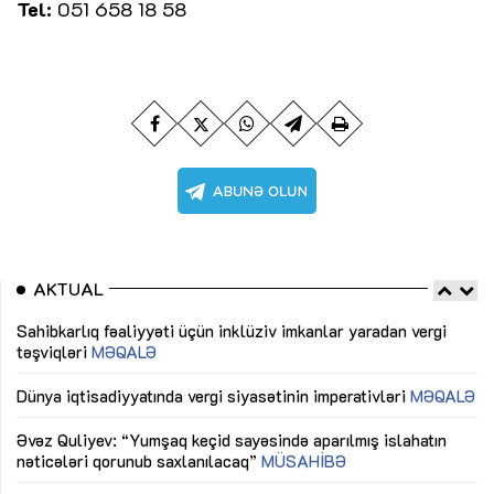
Tel:
051 658 18 58
AKTUAL
Sahibkarlıq fəaliyyəti üçün inklüziv imkanlar yaradan vergi
“D
təşviqləri
MƏQALƏ
fə
lıq
Dünya iqtisadiyyatında vergi siyasətinin imperativləri
MƏQALƏ
Ni
mü
Əvəz Quliyev: “Yumşaq keçid sayəsində aparılmış islahatın
nəticələri qorunub saxlanılacaq”
MÜSAHİBƏ
Ay
ya