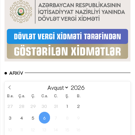
ARXIV
B.e.
Ç.a.
Ç.
C.a.
C.
Ş.
B.
27
28
29
30
31
1
2
3
4
5
6
7
8
9
10
11
12
13
14
15
16