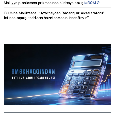
M
Maliyyə planlaması prizmasında büdcəyə baxış
MƏQALƏ
Az
Gülminə Məlikzadə: “Azərbaycan Bacarıqlar Akseleratoru”
ke
ixtisaslaşmış kadrların hazırlanmasını hədəfləyir”
Ay
su