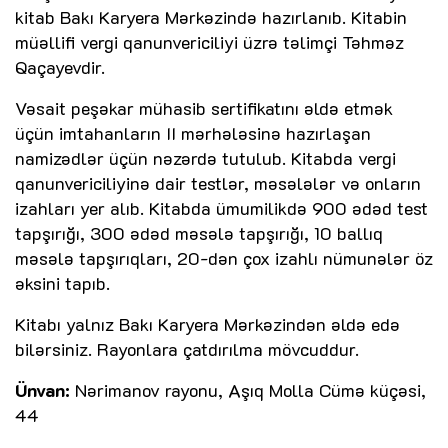
kitab Bakı Karyera Mərkəzində hazırlanıb. Kitabin
müəllifi vergi qanunvericiliyi üzrə təlimçi Təhməz
Qaçayevdir.
Vəsait peşəkar mühasib sertifikatını əldə etmək
üçün imtahanların II mərhələsinə hazırlaşan
namizədlər üçün nəzərdə tutulub. Kitabda vergi
qanunvericiliyinə dair testlər, məsələlər və onların
izahları yer alıb. Kitabda ümumilikdə 900 ədəd test
tapşırığı, 300 ədəd məsələ tapşırığı, 10 ballıq
məsələ tapşırıqları, 20-dən çox izahlı nümunələr öz
əksini tapıb.
Kitabı yalnız Bakı Karyera Mərkəzindən əldə edə
bilərsiniz. Rayonlara çatdırılma mövcuddur.
Ünvan:
Nərimanov rayonu, Aşıq Molla Cümə küçəsi,
44