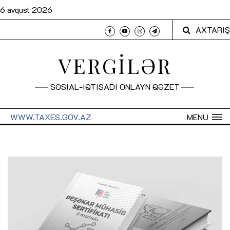
6 avqust 2026
AXTARIŞ
VERGİLƏR
SOSİAL-İQTİSADİ ONLAYN QƏZET
WWW.TAXES.GOV.AZ
MENU