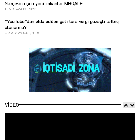
Naxçıvan üçün yeni imkanlar
MƏQALƏ
11:59
5 AVQUST, 2026
“YouTube”dan əldə edilən gəlirlərə vergi güzəşti tətbiq
olunurmu?
09:35
3 AVQUST, 2026
VIDEO