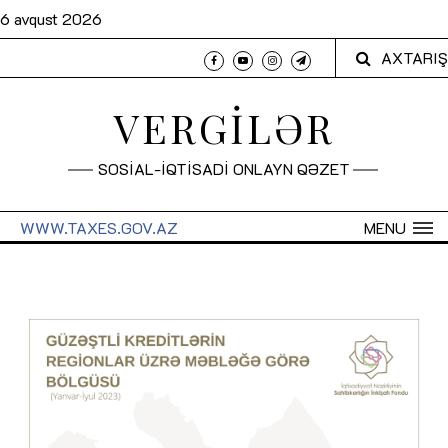
6 avqust 2026
AXTARIŞ
VERGİLƏR
SOSİAL-İQTİSADİ ONLAYN QƏZET
WWW.TAXES.GOV.AZ
MENU