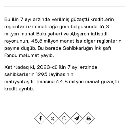
Bu ilin 7 ayı ərzində verilmiş güzəştli kreditlərin
regionlar üzrə məbləğə görə bölgüsündə 16,3
milyon manat Bakı şəhəri və Abşeron iqtisadi
rayonunun, 48,5 milyon manat isə digər regionların
payına düşüb. Bu barədə Sahibkarlığın İnkişafı
Fondu məlumat yayıb.
Xatırladaq ki, 2023-cü ilin 7 ayı ərzində
sahibkarların 1295 layihəsinin
maliyyələşdirilməsinə 64,8 milyon manat güzəştli
kredit ayrılıb.