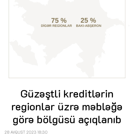
Güzəştli kreditlərin
regionlar üzrə məbləğə
görə bölgüsü açıqlanıb
28 AVQUST 2023 18:30