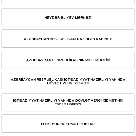
HEYDƏR ƏLİYEV MƏRKƏZİ
AZƏRBAYCAN RESPUBLİKASI NAZİRLƏR KABİNETİ
AZƏRBAYCAN RESPUBLİKASININ MİLLİ MƏCLİSİ
AZƏRBAYCAN RESPUBLİKASI İQTİSADİYYAT NAZİRLİYİ YANINDA
DÖVLƏT VERGİ XİDMƏTİ
İQTİSADİYYAT NAZİRLİYİ YANINDA DÖVLƏT VERGİ XİDMƏTİNİN
TƏDRİS MƏRKƏZİ
ELEKTRON HÖKUMƏT PORTALI