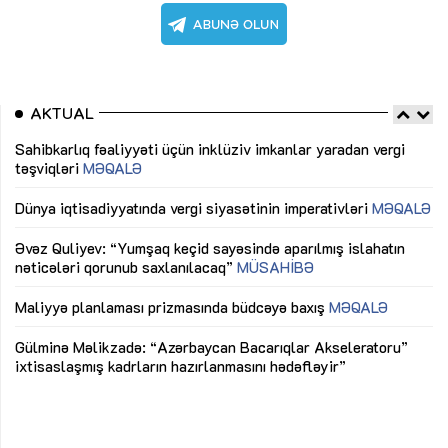
AKTUAL
Sahibkarlıq fəaliyyəti üçün inklüziv imkanlar yaradan vergi
“D
təşviqləri
MƏQALƏ
fə
lıq
Dünya iqtisadiyyatında vergi siyasətinin imperativləri
MƏQALƏ
Ni
mü
Əvəz Quliyev: “Yumşaq keçid sayəsində aparılmış islahatın
nəticələri qorunub saxlanılacaq”
MÜSAHİBƏ
Ay
ya
M
Maliyyə planlaması prizmasında büdcəyə baxış
MƏQALƏ
Az
Gülminə Məlikzadə: “Azərbaycan Bacarıqlar Akseleratoru”
ke
ixtisaslaşmış kadrların hazırlanmasını hədəfləyir”
Ay
su