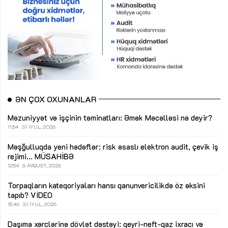
ƏN ÇOX OXUNANLAR
Məzuniyyət və işçinin təminatları: Əmək Məcəlləsi nə deyir?
11:54
31 İYUL, 2026
Məşğulluqda yeni hədəflər: risk əsaslı elektron audit, çevik iş
rejimi...
MÜSAHİBƏ
12:54
6 AVQUST, 2026
Torpaqların kateqoriyaları hansı qanunvericilikdə öz əksini
tapıb?
VİDEO
15:46
31 İYUL, 2026
Daşıma xərclərinə dövlət dəstəyi: qeyri-neft-qaz ixracı və