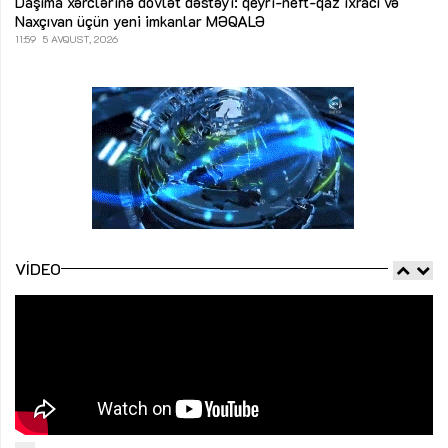
Daşıma xərclərinə dövlət dəstəyi: qeyri-neft-qaz ixracı və
Naxçıvan üçün yeni imkanlar
MƏQALƏ
11:59
5 AVQUST, 2026
VIDEO