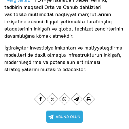
tədbirin məqsədi Orta və Cənub dəhlizləri
vasitəsilə multimodal nəqliyyat marşrutlarının
inkişafına xüsusi diqqət yetirməklə tərəfdaşlıq
əlaqələrinin inkişafı və qlobal təchizat zəncirlərinin
davamlılığına kömək etməkdir.
İştirakçılar investisiya imkanları və maliyyələşdirmə
modelləri də daxil olmaqla infrastrukturun inkişafı,
modernləşdirmə və potensialın artırılması
strategiyalarını müzakirə edəcəklər.