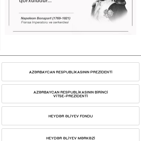
AZƏRBAYCAN RESPUBLİKASININ PREZİDENTİ
AZƏRBAYCAN RESPUBLİKASININ BİRİNCİ
VİTSE-PREZİDENTİ
HEYDƏR ƏLİYEV FONDU
HEYDƏR ƏLİYEV MƏRKƏZİ