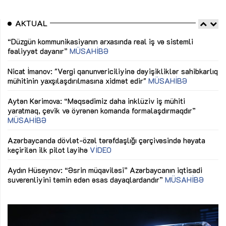
AKTUAL
“Düzgün kommunikasiyanın arxasında real iş və sistemli
Sa
fəaliyyət dayanır”
MÜSAHİBƏ
tə
LƏ
Nicat İmanov: "Vergi qanunvericiliyinə dəyişikliklər sahibkarlıq
Dü
mühitinin yaxşılaşdırılmasına xidmət edir"
MÜSAHİBƏ
Əv
Aytən Kərimova: “Məqsədimiz daha inklüziv iş mühiti
nə
yaratmaq, çevik və öyrənən komanda formalaşdırmaqdır”
MÜSAHİBƏ
Ma
Azərbaycanda dövlət-özəl tərəfdaşlığı çərçivəsində həyata
Gü
keçirilən ilk pilot layihə
VİDEO
ix
Aydın Hüseynov: “Əsrin müqaviləsi” Azərbaycanın iqtisadi
suverenliyini təmin edən əsas dayaqlardandır”
MÜSAHİBƏ