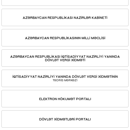
AZƏRBAYCAN RESPUBLİKASI NAZİRLƏR KABİNETİ
AZƏRBAYCAN RESPUBLİKASININ MİLLİ MƏCLİSİ
AZƏRBAYCAN RESPUBLİKASI İQTİSADİYYAT NAZİRLİYİ YANINDA
DÖVLƏT VERGİ XİDMƏTİ
İQTİSADİYYAT NAZİRLİYİ YANINDA DÖVLƏT VERGİ XİDMƏTİNİN
TƏDRİS MƏRKƏZİ
ELEKTRON HÖKUMƏT PORTALI
DÖVLƏT XİDMƏTLƏRİ PORTALI