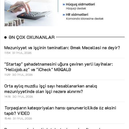
ƏN ÇOX OXUNANLAR
Məzuniyyət və işçinin təminatları: Əmək Məcəlləsi nə deyir?
11:54
31 İYUL, 2026
"Startap" şəhadətnaməsini uğura çevirən yerli layihələr:
"Hellojob.az" və "iCheck"
MƏQALƏ
11:29
30 İYUL, 2026
Orta aylıq muzdlu işçi sayı hesablanarkən analıq
məzuniyyətində olan işçi nəzərə alınırmı?
14:18
30 İYUL, 2026
Torpaqların kateqoriyaları hansı qanunvericilikdə öz əksini
tapıb?
VİDEO
15:46
31 İYUL, 2026