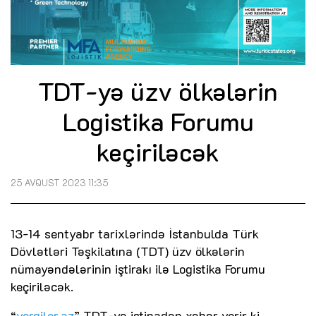
TDT-yə üzv ölkələrin
Logistika Forumu
keçiriləcək
25 AVQUST 2023 11:35
13-14 sentyabr tarixlərində İstanbulda Türk
Dövlətləri Təşkilatına (TDT) üzv ölkələrin
nümayəndələrinin iştirakı ilə Logistika Forumu
keçiriləcək.
“
vergiler.az
” TDT-yə istinadən xəbər verir ki,