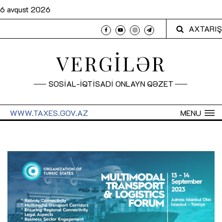
6 avqust 2026
AXTARIŞ
VERGİLƏR
SOSİAL-İQTİSADİ ONLAYN QƏZET
WWW.TAXES.GOV.AZ
MENU