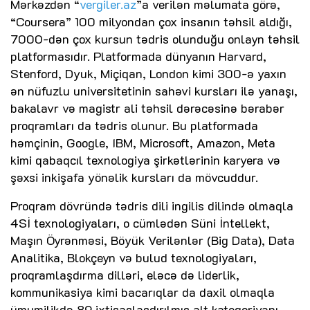
Mərkəzdən “
vergiler.az
”a verilən məlumata görə,
“Coursera” 100 milyondan çox insanın təhsil aldığı,
7000-dən çox kursun tədris olunduğu onlayn təhsil
platformasıdır. Platformada dünyanın Harvard,
Stenford, Dyuk, Miçiqan, London kimi 300-ə yaxın
ən nüfuzlu universitetinin sahəvi kursları ilə yanaşı,
bakalavr və magistr ali təhsil dərəcəsinə bərabər
proqramları da tədris olunur. Bu platformada
həmçinin, Google, IBM, Microsoft, Amazon, Meta
kimi qabaqcıl texnologiya şirkətlərinin karyera və
şəxsi inkişafa yönəlik kursları da mövcuddur.
Proqram dövründə tədris dili ingilis dilində olmaqla
4Sİ texnologiyaları, o cümlədən Süni İntellekt,
Maşın Öyrənməsi, Böyük Verilənlər (Big Data), Data
Analitika, Blokçeyn və bulud texnologiyaları,
proqramlaşdırma dilləri, eləcə də liderlik,
kommunikasiya kimi bacarıqlar da daxil olmaqla
ümumilikdə 89 ixtisaslaşdırılmış alt kateqoriyanı