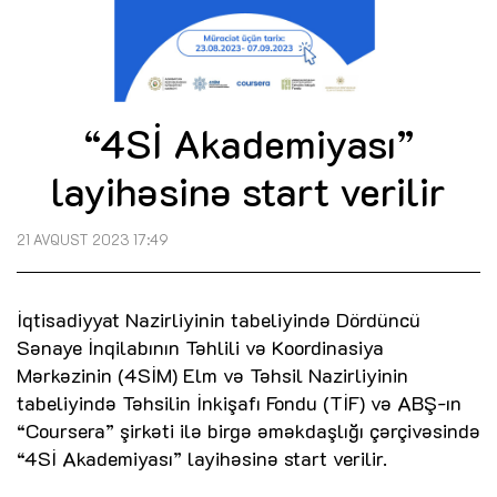
“4Sİ Akademiyası”
layihəsinə start verilir
21 AVQUST 2023 17:49
İqtisadiyyat Nazirliyinin tabeliyində Dördüncü
Sənaye İnqilabının Təhlili və Koordinasiya
Mərkəzinin (4SİM) Elm və Təhsil Nazirliyinin
tabeliyində Təhsilin İnkişafı Fondu (TİF) və ABŞ-ın
“Coursera” şirkəti ilə birgə əməkdaşlığı çərçivəsində
“4Sİ Akademiyası” layihəsinə start verilir.