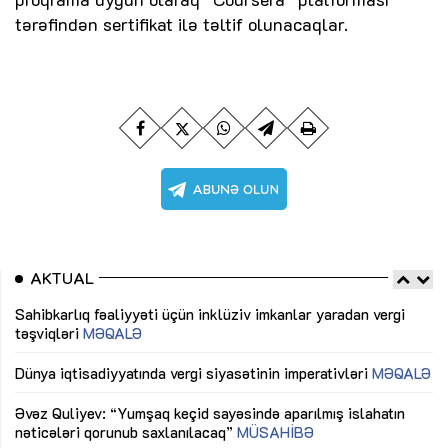
tərəfindən sertifikat ilə təltif olunacaqlar.
AKTUAL
Sahibkarlıq fəaliyyəti üçün inklüziv imkanlar yaradan vergi
“D
təşviqləri
MƏQALƏ
fə
lıq
Dünya iqtisadiyyatında vergi siyasətinin imperativləri
MƏQALƏ
Ni
mü
Əvəz Quliyev: “Yumşaq keçid sayəsində aparılmış islahatın
nəticələri qorunub saxlanılacaq”
MÜSAHİBƏ
Ay