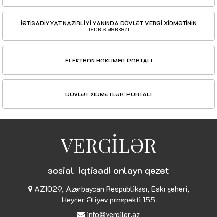
İQTİSADİYYAT NAZİRLİYİ YANINDA DÖVLƏT VERGİ XİDMƏTİNİN
TƏDRİS MƏRKƏZİ
ELEKTRON HÖKUMƏT PORTALI
DÖVLƏT XİDMƏTLƏRİ PORTALI
VERGİLƏR
sosial-iqtisadi onlayn qəzet
AZ1029, Azərbaycan Respublikası, Bakı şəhəri,
Heydər Əliyev prospekti 155
info@vergiler.az