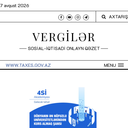
7 avqust 2026
AXTARIŞ
VERGİLƏR
SOSİAL-İQTİSADİ ONLAYN QƏZET
WWW.TAXES.GOV.AZ
MENU