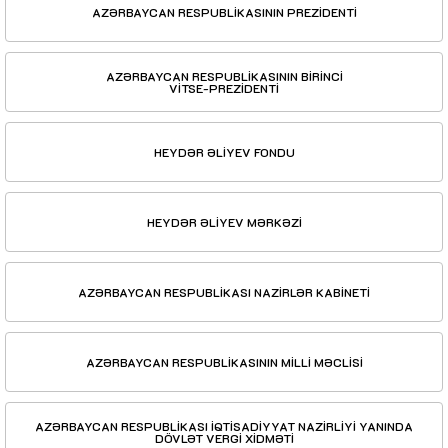
AZƏRBAYCAN RESPUBLİKASININ PREZİDENTİ
AZƏRBAYCAN RESPUBLİKASININ BİRİNCİ
VİTSE-PREZİDENTİ
HEYDƏR ƏLİYEV FONDU
HEYDƏR ƏLİYEV MƏRKƏZİ
AZƏRBAYCAN RESPUBLİKASI NAZİRLƏR KABİNETİ
AZƏRBAYCAN RESPUBLİKASININ MİLLİ MƏCLİSİ
AZƏRBAYCAN RESPUBLİKASI İQTİSADİYYAT NAZİRLİYİ YANINDA
DÖVLƏT VERGİ XİDMƏTİ