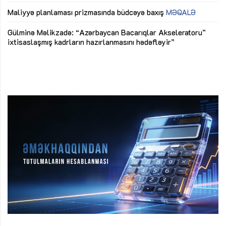
ya
M
Maliyyə planlaması prizmasında büdcəyə baxış
MƏQALƏ
Az
Gülminə Məlikzadə: “Azərbaycan Bacarıqlar Akseleratoru”
ke
ixtisaslaşmış kadrların hazırlanmasını hədəfləyir”
Ay
su