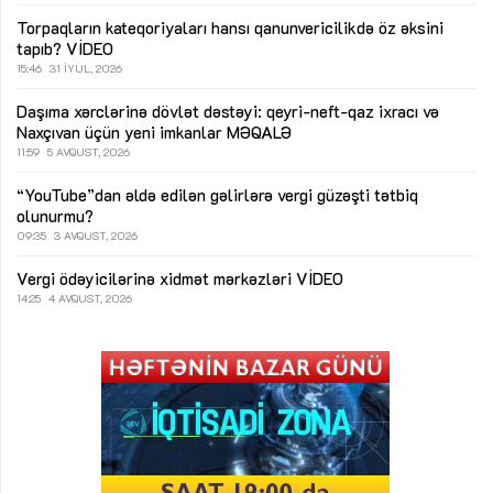
Torpaqların kateqoriyaları hansı qanunvericilikdə öz əksini
tapıb?
VİDEO
15:46
31 İYUL, 2026
Daşıma xərclərinə dövlət dəstəyi: qeyri-neft-qaz ixracı və
Naxçıvan üçün yeni imkanlar
MƏQALƏ
11:59
5 AVQUST, 2026
“YouTube”dan əldə edilən gəlirlərə vergi güzəşti tətbiq
olunurmu?
09:35
3 AVQUST, 2026
Vergi ödəyicilərinə xidmət mərkəzləri
VİDEO
14:25
4 AVQUST, 2026