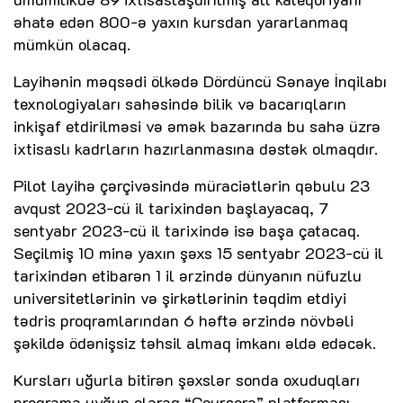
əhatə edən 800-ə yaxın kursdan yararlanmaq
mümkün olacaq.
Layihənin məqsədi ölkədə Dördüncü Sənaye İnqilabı
texnologiyaları sahəsində bilik və bacarıqların
inkişaf etdirilməsi və əmək bazarında bu sahə üzrə
ixtisaslı kadrların hazırlanmasına dəstək olmaqdır.
Pilot layihə çərçivəsində müraciətlərin qəbulu 23
avqust 2023-cü il tarixindən başlayacaq, 7
sentyabr 2023-cü il tarixində isə başa çatacaq.
Seçilmiş 10 minə yaxın şəxs 15 sentyabr 2023-cü il
tarixindən etibarən 1 il ərzində dünyanın nüfuzlu
universitetlərinin və şirkətlərinin təqdim etdiyi
tədris proqramlarından 6 həftə ərzində növbəli
şəkildə ödənişsiz təhsil almaq imkanı əldə edəcək.
Kursları uğurla bitirən şəxslər sonda oxuduqları
proqrama uyğun olaraq “Coursera” platforması