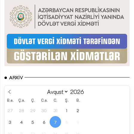
ARXIV
B.e.
Ç.a.
Ç.
C.a.
C.
Ş.
B.
27
28
29
30
31
1
2
3
4
5
6
7
8
9
10
11
12
13
14
15
16