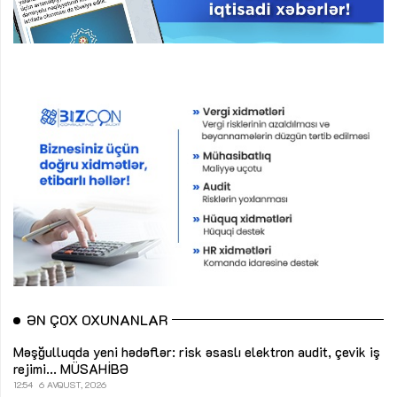
ƏN ÇOX OXUNANLAR
Məşğulluqda yeni hədəflər: risk əsaslı elektron audit, çevik iş
rejimi...
MÜSAHİBƏ
12:54
6 AVQUST, 2026