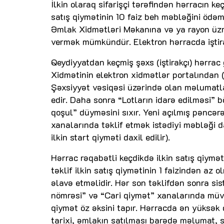
İlkin olaraq sifarişçi tərəfindən hərracın 
satış qiymətinin 10 faiz beh məbləğini ödəm
Əmlak Xidmətləri Məkanına və ya rayon üzrə
vermək mümkündür. Elektron hərracda iştirak
Qeydiyyatdan keçmiş şəxs (iştirakçı) hərr
Xidmətinin elektron xidmətlər portalından 
Şəxsiyyət vəsiqəsi üzərində olan məlumatla
edir. Daha sonra “Lotların idarə edilməsi” 
qoşul” düyməsini sıxır. Yeni açılmış pəncərə
xanalarında təklif etmək istədiyi məbləği d
ilkin start qiyməti daxil edilir).
Hərrac rəqabətli keçdikdə ilkin satış qiyməti 
təklif ilkin satış qiymətinin 1 faizindən az o
əlavə etməlidir. Hər son təklifdən sonra sis
nömrəsi” və “Cari qiymət” xanalarında müvafi
qiymət öz əksini tapır. Hərracda ən yüksək q
tarixi, əmlakın satılması barədə məlumat, sa