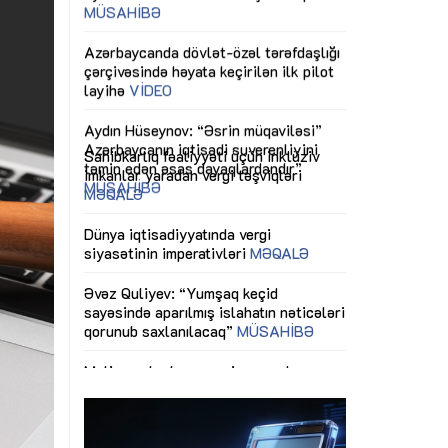
ericiliyinə
Dünya iqtisadiyyatında vergi
Nicat İmanov: "
ühitinin
siyasətinin imperativləri
MƏQALƏ
dəyişikliklər s
edir"
yaxşılaşdırılma
MÜSAHİBƏ
Əvəz Quliyev: “Yumşaq keçid
sayəsində aparılmış islahatın nəticələri
miz daha
qorunub saxlanılacaq”
MÜSAHİBƏ
Aytən Kərimov
, çevik və
inklüziv iş müh
dırmaqdır”
öyrənən komand
Maliyyə planlaması prizmasında
MÜSAHİBƏ
büdcəyə baxış
MƏQALƏ
tərəfdaşlığı
Azərbaycanda d
Gülminə Məlikzadə: “Azərbaycan
n ilk pilot
çərçivəsində hə
Bacarıqlar Akseleratoru” ixtisaslaşmış
layihə
VİDEO
kadrların hazırlanmasını hədəfləyir”
qaviləsi”
Aydın Hüseynov
renliyini
Azərbaycanın iq
andır”
təmin edən əsa
MÜSAHİBƏ