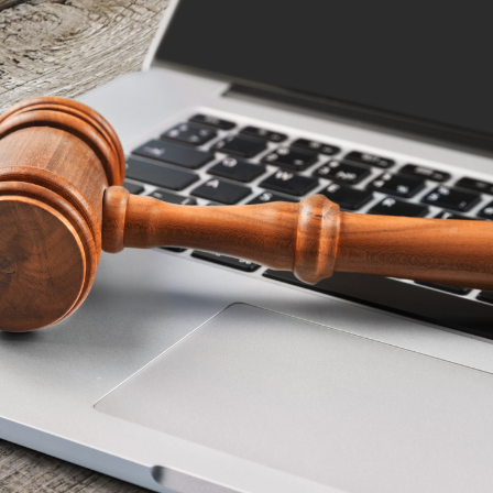
Dünya iqtisadiyyatında vergi
Nicat İmanov: "Vergi qanunv
siyasətinin imperativləri
MƏQALƏ
dəyişikliklər sahibkarlıq m
yaxşılaşdırılmasına xidmət 
MÜSAHİBƏ
Əvəz Quliyev: “Yumşaq keçid
sayəsində aparılmış islahatın nəticələri
qorunub saxlanılacaq”
MÜSAHİBƏ
Aytən Kərimova: “Məqsədi
inklüziv iş mühiti yaratmaq
öyrənən komanda formalaş
Maliyyə planlaması prizmasında
MÜSAHİBƏ
büdcəyə baxış
MƏQALƏ
Azərbaycanda dövlət-özəl 
Gülminə Məlikzadə: “Azərbaycan
çərçivəsində həyata keçirilə
Bacarıqlar Akseleratoru” ixtisaslaşmış
layihə
VİDEO
kadrların hazırlanmasını hədəfləyir”
Aydın Hüseynov: “Əsrin mü
Azərbaycanın iqtisadi suve
təmin edən əsas dayaqlard
MÜSAHİBƏ