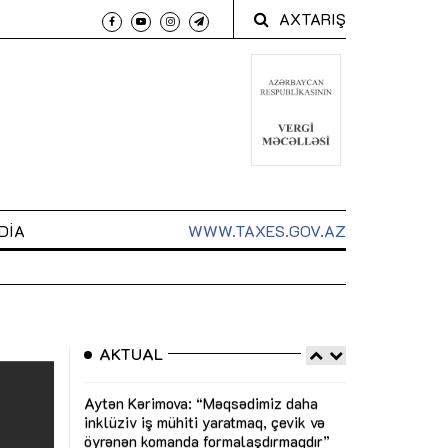
AXTARIŞ
DIA
WWW.TAXES.GOV.AZ
AKTUAL
 arxasında
Sahibkarlıq fəaliyyəti üçün inklüziv
“Düzgün kommun
t dayanır”
imkanlar yaradan vergi təşviqləri
real iş və siste
MƏQALƏ
MÜSAHİBƏ