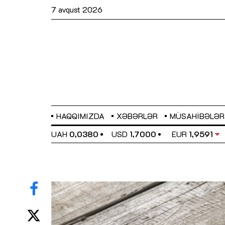
7 avqust 2026
HAQQIMIZDA
XƏBƏRLƏR
MÜSAHIBƏLƏR
EL
0,6489
UAH
0,0380
USD
1,7000
EUR
1,9591