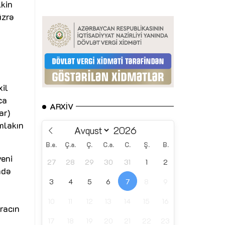
lkin
üzrə
ş
il
ca
ARXIV
ar)
mlakın
B.e.
Ç.a.
Ç.
C.a.
C.
Ş.
B.
yeni
27
28
29
30
31
1
2
ndə
3
4
5
6
7
8
9
10
11
12
13
14
15
16
rracın
17
18
19
20
21
22
23