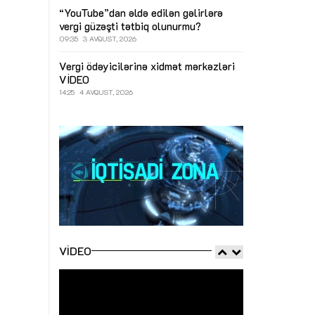
“YouTube”dan əldə edilən gəlirlərə
vergi güzəşti tətbiq olunurmu?
09:35
3 AVQUST, 2026
Vergi ödəyicilərinə xidmət mərkəzləri
VİDEO
14:25
4 AVQUST, 2026
VIDEO