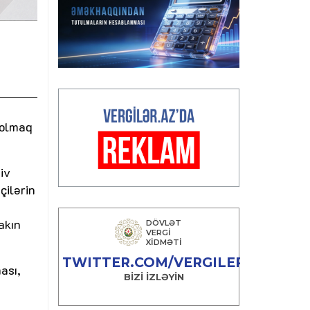
 olmaq
iv
çilərin
akın
ası,