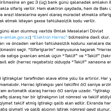
keçirilməsinə ən gec 3 (üç) bank günü qalanadək əmlakın i
əklə sifariş verilir. Həm elektron qaydada, həm də Bakı 
 ərazi idarələrinə əyani olaraq müraciət etməklə sifari
 etmək istəyən şəxsə təhlükəsizlik kodu verilir.
ac günü elan olunmuş vaxtda Əmlak Məsələləri Dövlət
(
e-emlak.gov.az
)
“Elektron Hərrac”
bölməsinə daxil olur.
rı və öncədən verilən təhlükəsizlik kodunu xanalara dax
bölməsini seçir. “Sifarişlərim” menyusuna keçərək “Hərra
də satışa çıxarılan əmlak üçün “Təklif” və “Təklif” (təkr
axil edir (hərrac rəqabətsiz olduqda “Təklif” xanasına ə
iştirakçılar tərəfindən əlavə etmə yolu ilə artırılır. Hər 
lmamalıdır. Hərrac iştirakçısı yeni təklifini 60 saniyə ərzi
tem avtomatik olaraq hərracı 60 saniyə uzadır. “İştirakçı
q olaraq hər bir iştirakçının lot nömrəsi və təklif etdiyi
iymət təklif etmiş iştirakçı qalib elan edilir. Ekranda hə
tış qiyməti və qalib alıcının iştirak nömrəsi qeyd olunur.