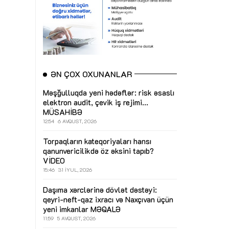
ƏN ÇOX OXUNANLAR
Məşğulluqda yeni hədəflər: risk əsaslı
elektron audit, çevik iş rejimi...
MÜSAHİBƏ
12:54
6 AVQUST, 2026
Torpaqların kateqoriyaları hansı
qanunvericilikdə öz əksini tapıb?
VİDEO
15:46
31 İYUL, 2026
Daşıma xərclərinə dövlət dəstəyi:
qeyri-neft-qaz ixracı və Naxçıvan üçün
yeni imkanlar
MƏQALƏ
11:59
5 AVQUST, 2026