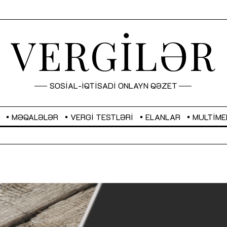
VERGİLƏR
SOSİAL-İQTİSADİ ONLAYN QƏZET
MƏQALƏLƏR
VERGI TESTLƏRI
ELANLAR
MULTIME
GBP
2,2873
RUB
2,0816
Sahibkarlıq fəaliyyəti üçün inklüziv
“Düzgün kommunikasiyanın
imkanlar yaradan vergi təşviqləri
real iş və sistemli fəaliyyə
MƏQALƏ
MÜSAHİBƏ