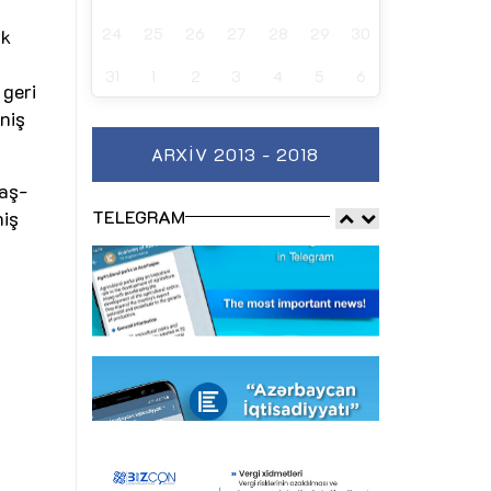
24
25
26
27
28
29
30
nk
31
1
2
3
4
5
6
geri
niş
ARXIV 2013 - 2018
daş-
TELEGRAM
niş