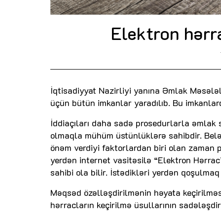
Elektron hərr
İqtisadiyyat Nazirliyi yanına Əmlak Məsələ
üçün bütün imkanlar yaradılıb. Bu imkanlarda
İddiaçıları daha sadə prosedurlarla əmlak 
olmaqla mühüm üstünlüklərə sahibdir. Belə
önəm verdiyi faktorlardan biri olan zaman p
yerdən internet vasitəsilə “Elektron Hərrac
sahibi ola bilir. İstədikləri yerdən qoşul
Məqsəd özəlləşdirilmənin həyata keçirilməs
hərracların keçirilmə üsullarının sadələşdi