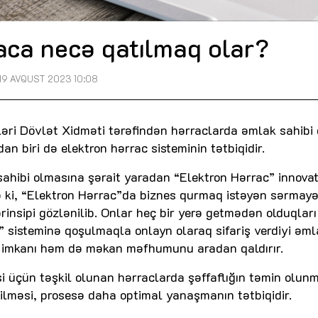
aca necə qatılmaq olar?
19 AVQUST 2023 10:08
ləri Dövlət Xidməti tərəfindən hərraclarda əmlak sahibi
n biri də elektron hərrac sisteminin tətbiqidir.
sahibi olmasına şərait yaradan “Elektron Hərrac” innovat
 ki, “Elektron Hərrac”da biznes qurmaq istəyən sərmayə
rinsipi gözlənilib. Onlar heç bir yerə getmədən olduqları
” sisteminə qoşulmaqla onlayn olaraq sifariş verdiyi əml
maq imkanı həm də məkan məfhumunu aradan qaldırır.
i üçün təşkil olunan hərraclarda şəffaflığın təmin olunm
rilməsi, prosesə daha optimal yanaşmanın tətbiqidir.