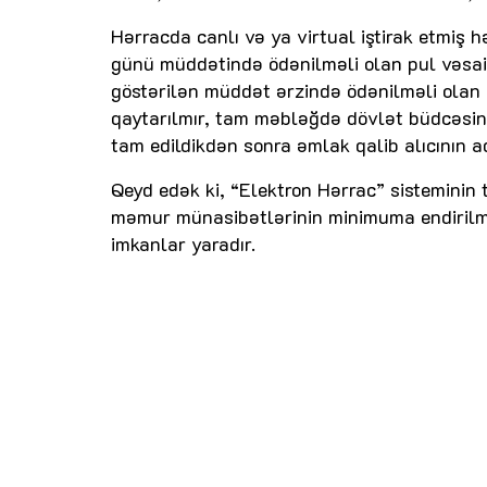
Hərracda canlı və ya virtual iştirak etmiş 
günü müddətində ödənilməli olan pul vəsait
göstərilən müddət ərzində ödənilməli olan
qaytarılmır, tam məbləğdə dövlət büdcəsinə
tam edildikdən sonra əmlak qalib alıcının ad
Qeyd edək ki, “Elektron Hərrac” sisteminin 
məmur münasibətlərinin minimuma endirilmə
imkanlar yaradır.