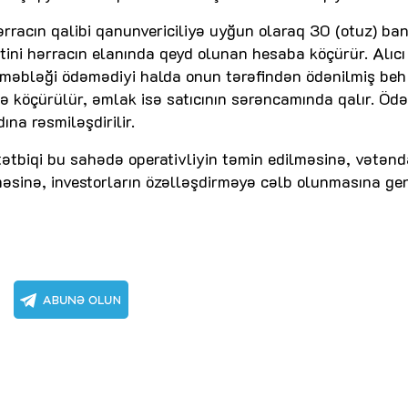
hərracın qalibi qanunvericiliyə uyğun olaraq 30 (otuz) ba
ini hərracın elanında qeyd olunan hesaba köçürür. Alıcı
 məbləği ödəmədiyi halda onun tərəfindən ödənilmiş beh 
 köçürülür, əmlak isə satıcının sərəncamında qalır. Ödə
ına rəsmiləşdirilir.
tətbiqi bu sahədə operativliyin təmin edilməsinə, vətən
sinə, investorların özəlləşdirməyə cəlb olunmasına ge