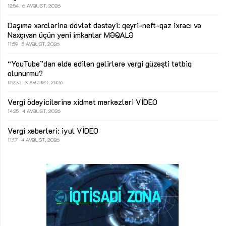
12:54
6 AVQUST, 2026
Daşıma xərclərinə dövlət dəstəyi: qeyri-neft-qaz ixracı və
Naxçıvan üçün yeni imkanlar
MƏQALƏ
11:59
5 AVQUST, 2026
“YouTube”dan əldə edilən gəlirlərə vergi güzəşti tətbiq
olunurmu?
09:35
3 AVQUST, 2026
Vergi ödəyicilərinə xidmət mərkəzləri
VİDEO
14:25
4 AVQUST, 2026
Vergi xəbərləri: iyul
VİDEO
11:17
4 AVQUST, 2026