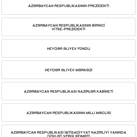
AZƏRBAYCAN RESPUBLİKASININ PREZİDENTİ
AZƏRBAYCAN RESPUBLİKASININ BİRİNCİ
VİTSE-PREZİDENTİ
HEYDƏR ƏLİYEV FONDU
HEYDƏR ƏLİYEV MƏRKƏZİ
AZƏRBAYCAN RESPUBLİKASI NAZİRLƏR KABİNETİ
AZƏRBAYCAN RESPUBLİKASININ MİLLİ MƏCLİSİ
AZƏRBAYCAN RESPUBLİKASI İQTİSADİYYAT NAZİRLİYİ YANINDA
DÖVLƏT VERGİ XİDMƏTİ