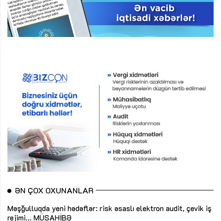
ƏN ÇOX OXUNANLAR
Məşğulluqda yeni hədəflər: risk əsaslı elektron audit, çevik iş
rejimi...
MÜSAHİBƏ