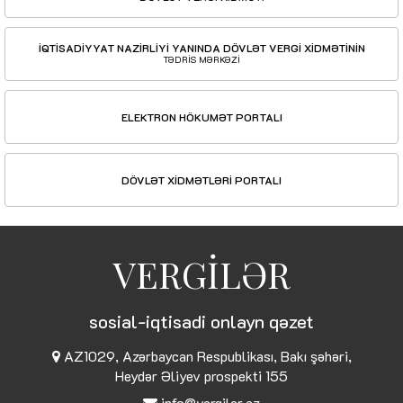
İQTİSADİYYAT NAZİRLİYİ YANINDA DÖVLƏT VERGİ XİDMƏTİNİN
TƏDRİS MƏRKƏZİ
ELEKTRON HÖKUMƏT PORTALI
DÖVLƏT XİDMƏTLƏRİ PORTALI
VERGİLƏR
sosial-iqtisadi onlayn qəzet
AZ1029, Azərbaycan Respublikası, Bakı şəhəri,
Heydər Əliyev prospekti 155
info@vergiler.az