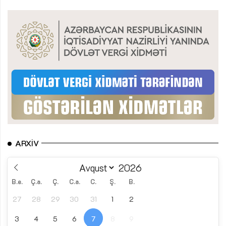
ARXIV
B.e.
Ç.a.
Ç.
C.a.
C.
Ş.
B.
27
28
29
30
31
1
2
3
4
5
6
7
8
9