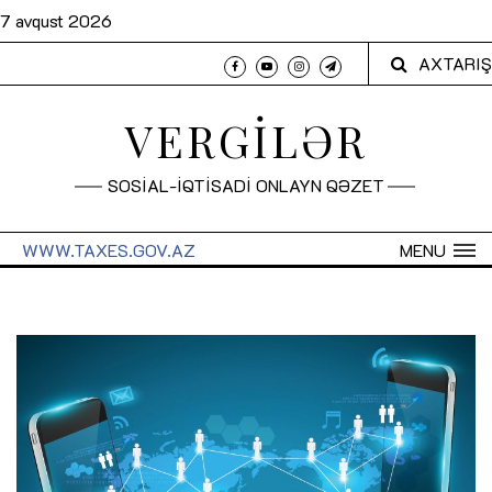
7 avqust 2026
AXTARIŞ
VERGİLƏR
SOSİAL-İQTİSADİ ONLAYN QƏZET
WWW.TAXES.GOV.AZ
MENU