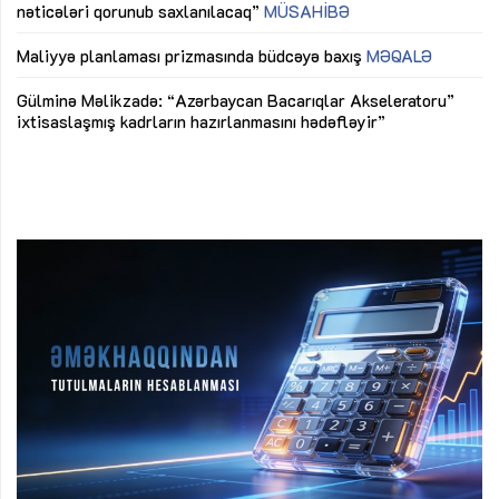
nəticələri qorunub saxlanılacaq”
MÜSAHİBƏ
Ay
ya
M
Maliyyə planlaması prizmasında büdcəyə baxış
MƏQALƏ
Az
Gülminə Məlikzadə: “Azərbaycan Bacarıqlar Akseleratoru”
ke
ixtisaslaşmış kadrların hazırlanmasını hədəfləyir”
Ay
su