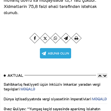
Xidmətlərin 75,8 faizi əhali tərəfindən istehlak
olunub.
AKTUAL
Sahibkarlıq fəaliyyəti üçün inklüziv imkanlar yaradan vergi
“D
təşviqləri
MƏQALƏ
fə
lıq
Dünya iqtisadiyyatında vergi siyasətinin imperativləri
MƏQALƏ
Ni
mü
Əvəz Quliyev: “Yumşaq keçid sayəsində aparılmış islahatın