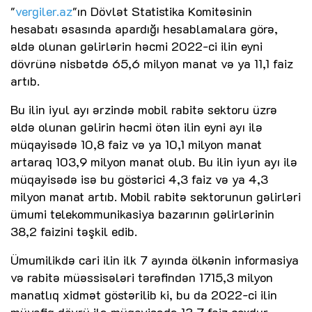
"
vergiler.az
"ın Dövlət Statistika Komitəsinin
hesabatı əsasında apardığı hesablamalara görə,
əldə olunan gəlirlərin həcmi 2022-ci ilin eyni
dövrünə nisbətdə 65,6 milyon manat və ya 11,1 faiz
artıb.
Bu ilin iyul ayı ərzində mobil rabitə sektoru üzrə
əldə olunan gəlirin həcmi ötən ilin eyni ayı ilə
müqayisədə 10,8 faiz və ya 10,1 milyon manat
artaraq 103,9 milyon manat olub. Bu ilin iyun ayı ilə
müqayisədə isə bu göstərici 4,3 faiz və ya 4,3
milyon manat artıb. Mobil rabitə sektorunun gəlirləri
ümumi telekommunikasiya bazarının gəlirlərinin
38,2 faizini təşkil edib.
Ümumilikdə cari ilin ilk 7 ayında ölkənin informasiya
və rabitə müəssisələri tərəfindən 1715,3 milyon
manatlıq xidmət göstərilib ki, bu da 2022-ci ilin
müvafiq dövrü ilə müqayisədə 13,7 faiz çoxdur.