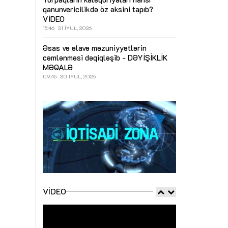
qanunvericilikdə öz əksini tapıb?
VİDEO
15:46
31 İYUL, 2026
Əsas və əlavə məzuniyyətlərin
cəmlənməsi dəqiqləşib - DƏYİŞİKLİK
MƏQALƏ
09:45
30 İYUL, 2026
VIDEO