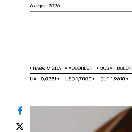
6 avqust 2026
HAQQIMIZDA
XƏBƏRLƏR
MÜSAHIBƏLƏR
EL
0,6480
UAH
0,0381
USD
1,7000
EUR
1,9610