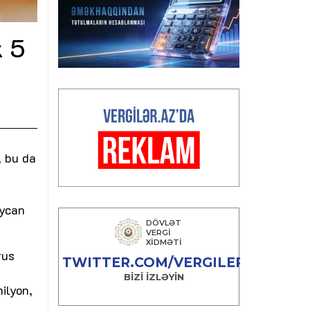
k 5
, bu da
aycan
rus
ilyon,