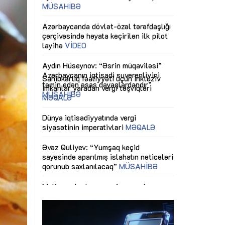
ericiliyinə
Dünya iqtisadiyyatında vergi
Nicat İmanov: "
ühitinin
siyasətinin imperativləri
MƏQALƏ
dəyişikliklər s
edir"
yaxşılaşdırılma
MÜSAHİBƏ
Əvəz Quliyev: “Yumşaq keçid
sayəsində aparılmış islahatın nəticələri
miz daha
qorunub saxlanılacaq”
MÜSAHİBƏ
Aytən Kərimov
, çevik və
inklüziv iş müh
dırmaqdır”
öyrənən komand
Maliyyə planlaması prizmasında
MÜSAHİBƏ
büdcəyə baxış
MƏQALƏ
tərəfdaşlığı
Azərbaycanda d
Gülminə Məlikzadə: “Azərbaycan
n ilk pilot
çərçivəsində hə
Bacarıqlar Akseleratoru” ixtisaslaşmış
layihə
VİDEO
kadrların hazırlanmasını hədəfləyir”
qaviləsi”
Aydın Hüseynov
renliyini
Azərbaycanın iq
andır”
təmin edən əsa
MÜSAHİBƏ