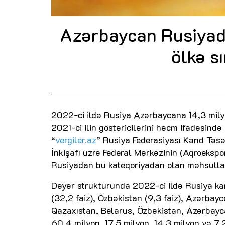
Azərbaycan Rusiyadan
ölkə s
2022-ci ildə Rusiya Azərbaycana 14,3 milyon
2021-ci ilin göstəricilərini həcm ifadəsində
“
vergiler.az
” Rusiya Federasiyası Kənd Təsə
İnkişafı üzrə Federal Mərkəzinin (Aqroekspo
Rusiyadan bu kateqoriyadan olan məhsulları
Dəyər strukturunda 2022-ci ildə Rusiya kart
(32,2 faiz), Özbəkistan (9,3 faiz), Azərbayca
Qazaxıstan, Belarus, Özbəkistan, Azərbayca
60,4 milyon, 17,5 milyon, 14,3 milyon və 7,2