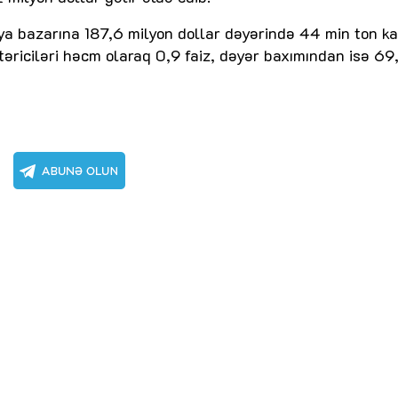
a bazarına 187,6 milyon dollar dəyərində 44 min ton ka
östəriciləri həcm olaraq 0,9 faiz, dəyər baxımından isə 69,