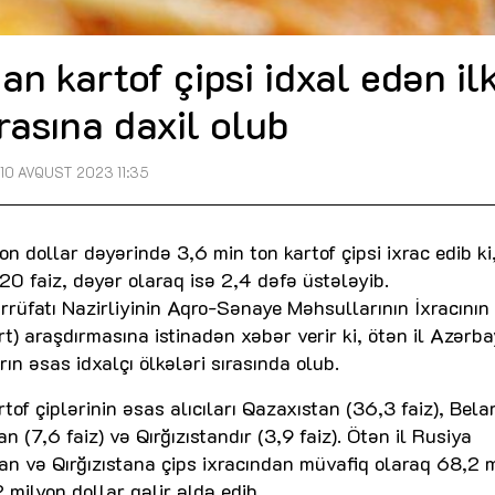
 kartof çipsi idxal edən il
ırasına daxil olub
10 AVQUST 2023 11:35
 dollar dəyərində 3,6 min ton kartof çipsi ixrac edib ki
 20 faiz, dəyər olaraq isə 2,4 dəfə üstələyib.
rrüfatı Nazirliyinin Aqro-Sənaye Məhsullarının İxracının
rt) araşdırmasına istinadən xəbər verir ki, ötən il Azərb
n əsas idxalçı ölkələri sırasında olub.
of çiplərinin əsas alıcıları Qazaxıstan (36,3 faiz), Bela
n (7,6 faiz) və Qırğızıstandır (3,9 faiz). Ötən il Rusiya
n və Qırğızıstana çips ixracından müvafiq olaraq 68,2 m
 milyon dollar gəlir əldə edib.