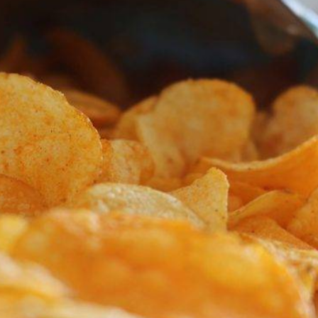
Dünya iqtisadiyyatında vergi
Nicat İmanov: "Vergi qanunv
siyasətinin imperativləri
MƏQALƏ
dəyişikliklər sahibkarlıq m
yaxşılaşdırılmasına xidmət 
MÜSAHİBƏ
Əvəz Quliyev: “Yumşaq keçid
sayəsində aparılmış islahatın nəticələri
qorunub saxlanılacaq”
MÜSAHİBƏ
Aytən Kərimova: “Məqsədi
inklüziv iş mühiti yaratmaq
öyrənən komanda formalaş
Maliyyə planlaması prizmasında
MÜSAHİBƏ
büdcəyə baxış
MƏQALƏ
Azərbaycanda dövlət-özəl 
Gülminə Məlikzadə: “Azərbaycan
çərçivəsində həyata keçirilə
Bacarıqlar Akseleratoru” ixtisaslaşmış
layihə
VİDEO
kadrların hazırlanmasını hədəfləyir”
Aydın Hüseynov: “Əsrin mü
Azərbaycanın iqtisadi suve
təmin edən əsas dayaqlard
MÜSAHİBƏ