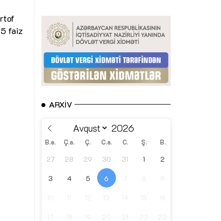
rtof
5 faiz
ARXIV
B.e.
Ç.a.
Ç.
C.a.
C.
Ş.
B.
27
28
29
30
31
1
2
3
4
5
6
7
8
9
10
11
12
13
14
15
16
17
18
19
20
21
22
23