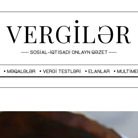
VERGİLƏR
SOSİAL-İQTİSADİ ONLAYN QƏZET
MƏQALƏLƏR
VERGI TESTLƏRI
ELANLAR
MULTIME
GBP
2,2873
RUB
2,1031
Sahibkarlıq fəaliyyəti üçün inklüziv
“Düzgün kommunikasiyanın
imkanlar yaradan vergi təşviqləri
real iş və sistemli fəaliyyə
MƏQALƏ
MÜSAHİBƏ