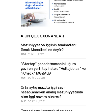
ƏN ÇOX OXUNANLAR
Məzuniyyət və işçinin təminatları:
Əmək Məcəlləsi nə deyir?
11:54
31 İYUL, 2026
"Startap" şəhadətnaməsini uğura
çevirən yerli layihələr: "Hellojob.az" və
"iCheck"
MƏQALƏ
11:29
30 İYUL, 2026
Orta aylıq muzdlu işçi sayı
hesablanarkən analıq məzuniyyətində
olan işçi nəzərə alınırmı?
14:18
30 İYUL, 2026
Torpaqların kateqoriyaları hansı