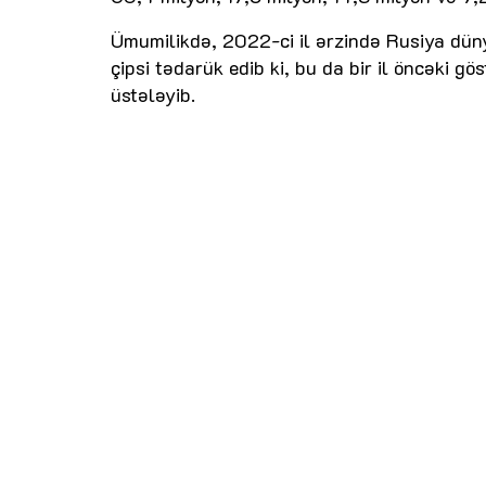
Ümumilikdə, 2022-ci il ərzində Rusiya düny
çipsi tədarük edib ki, bu da bir il öncəki g
üstələyib.