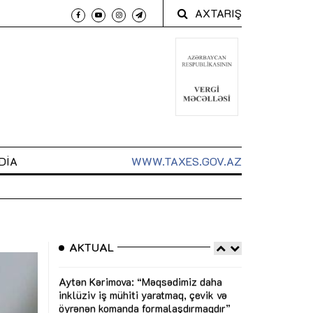
AXTARIŞ
DIA
WWW.TAXES.GOV.AZ
AKTUAL
 arxasında
Sahibkarlıq fəaliyyəti üçün inklüziv
“Düzgün kommun
t dayanır”
imkanlar yaradan vergi təşviqləri
real iş və siste
MƏQALƏ
MÜSAHİBƏ