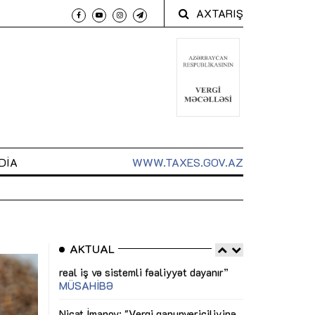
AXTARIŞ
DIA
WWW.TAXES.GOV.AZ
AKTUAL
 arxasında
Sahibkarlıq fəaliyyəti üçün inklüziv
“Düzgün kommun
t dayanır”
imkanlar yaradan vergi təşviqləri
real iş və siste
MƏQALƏ
MÜSAHİBƏ