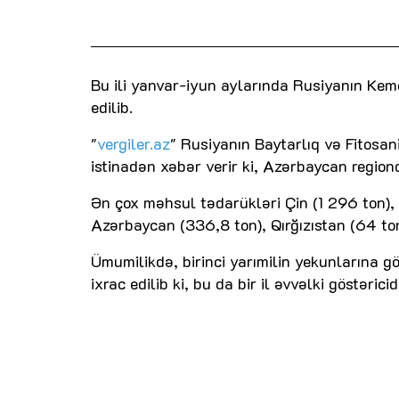
Bu ili yanvar-iyun aylarında Rusiyanın Ke
edilib.
"
vergiler.az
" Rusiyanın Baytarlıq və Fitosa
istinadən xəbər verir ki, Azərbaycan region
Ən çox məhsul tədarükləri Çin (1 296 ton),
Azərbaycan (336,8 ton), Qırğızıstan (64 t
Ümumilikdə, birinci yarımilin yekunlarına g
ixrac edilib ki, bu da bir il əvvəlki göstəric