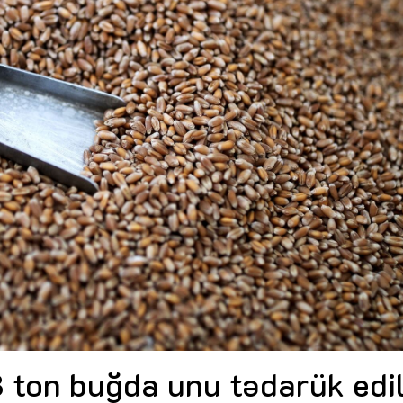
Dünya iqtisadiyyatında vergi
Nicat İmanov: "Vergi qanunv
siyasətinin imperativləri
MƏQALƏ
dəyişikliklər sahibkarlıq m
yaxşılaşdırılmasına xidmət 
MÜSAHİBƏ
Əvəz Quliyev: “Yumşaq keçid
sayəsində aparılmış islahatın nəticələri
qorunub saxlanılacaq”
MÜSAHİBƏ
Aytən Kərimova: “Məqsədi
inklüziv iş mühiti yaratmaq
öyrənən komanda formalaş
Maliyyə planlaması prizmasında
MÜSAHİBƏ
büdcəyə baxış
MƏQALƏ
Azərbaycanda dövlət-özəl 
Gülminə Məlikzadə: “Azərbaycan
çərçivəsində həyata keçirilə
Bacarıqlar Akseleratoru” ixtisaslaşmış
layihə
VİDEO
kadrların hazırlanmasını hədəfləyir”
Aydın Hüseynov: “Əsrin mü
Azərbaycanın iqtisadi suve
təmin edən əsas dayaqlard
MÜSAHİBƏ
ton buğda unu tədarük edil