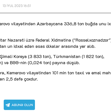
13 İYUL 2023 16:51
merovo vilayətindən Azərbaycana 336,8 ton buğda unu ix
nitar Nəzarəti üzrə Federal Xidmətinə ("Rosselxoznadzor"
dan un idxal edən əsas ölkələr arasında yer alıb.
 Şimali Koreya (3 833 ton), Türkmənistan (1 822 ton),
on) və BƏƏ-nin (0,024 ton) payına düşüb.
örə, Kemerovo vilayətindən 101 min ton taxıl və emal məh
idən 2,5 dəfə çoxdur.