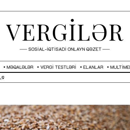
VERGİLƏR
SOSİAL-İQTİSADİ ONLAYN QƏZET
MƏQALƏLƏR
VERGI TESTLƏRI
ELANLAR
MULTIME
GBP
2,2873
RUB
2,0816
Sahibkarlıq fəaliyyəti üçün inklüziv
“Düzgün kommunikasiyanın
imkanlar yaradan vergi təşviqləri
real iş və sistemli fəaliyyə
MƏQALƏ
MÜSAHİBƏ