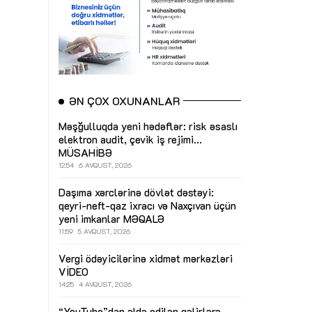
ƏN ÇOX OXUNANLAR
Məşğulluqda yeni hədəflər: risk əsaslı
elektron audit, çevik iş rejimi...
MÜSAHİBƏ
12:54
6 AVQUST, 2026
Daşıma xərclərinə dövlət dəstəyi:
qeyri-neft-qaz ixracı və Naxçıvan üçün
yeni imkanlar
MƏQALƏ
11:59
5 AVQUST, 2026
Vergi ödəyicilərinə xidmət mərkəzləri
VİDEO
14:25
4 AVQUST, 2026
“YouTube”dan əldə edilən gəlirlərə