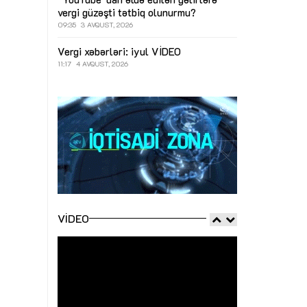
vergi güzəşti tətbiq olunurmu?
09:35
3 AVQUST, 2026
Vergi xəbərləri: iyul
VİDEO
11:17
4 AVQUST, 2026
VIDEO