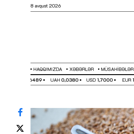
8 avqust 2026
HAQQIMIZDA
XƏBƏRLƏR
MÜSAHIBƏLƏR
EL
0,6489
UAH
0,0380
USD
1,7000
EUR
1,9591