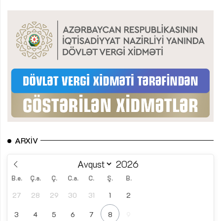
ARXIV
B.e.
Ç.a.
Ç.
C.a.
C.
Ş.
B.
27
28
29
30
31
1
2
3
4
5
6
7
8
9