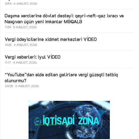
12:54
6 AVQUST, 2026
Daşıma xərclərinə dövlət dəstəyi: qeyri-neft-qaz ixracı və
Naxçıvan üçün yeni imkanlar
MƏQALƏ
11:59
5 AVQUST, 2026
Vergi ödəyicilərinə xidmət mərkəzləri
VİDEO
14:25
4 AVQUST, 2026
Vergi xəbərləri: iyul
VİDEO
11:17
4 AVQUST, 2026
“YouTube”dan əldə edilən gəlirlərə vergi güzəşti tətbiq
olunurmu?
09:35
3 AVQUST, 2026