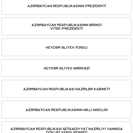
AZƏRBAYCAN RESPUBLİKASININ PREZİDENTİ
AZƏRBAYCAN RESPUBLİKASININ BİRİNCİ
VİTSE-PREZİDENTİ
HEYDƏR ƏLİYEV FONDU
HEYDƏR ƏLİYEV MƏRKƏZİ
AZƏRBAYCAN RESPUBLİKASI NAZİRLƏR KABİNETİ
AZƏRBAYCAN RESPUBLİKASININ MİLLİ MƏCLİSİ
AZƏRBAYCAN RESPUBLİKASI İQTİSADİYYAT NAZİRLİYİ YANINDA
DÖVLƏT VERGİ XİDMƏTİ