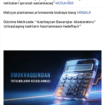
nəticələri qorunub saxlanılacaq”
MÜSAHİBƏ
Ay
ya
M
Maliyyə planlaması prizmasında büdcəyə baxış
MƏQALƏ
Az
Gülminə Məlikzadə: “Azərbaycan Bacarıqlar Akseleratoru”
ke
ixtisaslaşmış kadrların hazırlanmasını hədəfləyir”
Ay
su