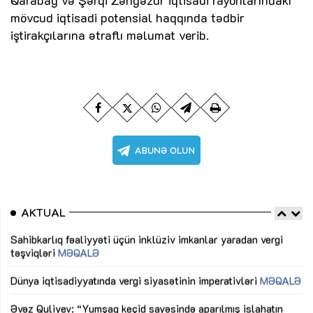
Qarabağ və Şərqi Zəngəzur iqtisadi rayonlarındakı
mövcud iqtisadi potensial haqqında tədbir
iştirakçılarına ətraflı məlumat verib.
AKTUAL
Sahibkarlıq fəaliyyəti üçün inklüziv imkanlar yaradan vergi
“D
təşviqləri
MƏQALƏ
fə
lıq
Dünya iqtisadiyyatında vergi siyasətinin imperativləri
MƏQALƏ
Ni
mü
Əvəz Quliyev: “Yumşaq keçid sayəsində aparılmış islahatın