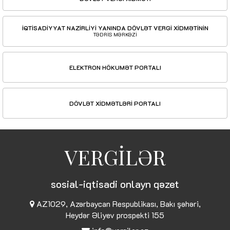
İQTİSADİYYAT NAZİRLİYİ YANINDA DÖVLƏT VERGİ XİDMƏTİNİN
TƏDRİS MƏRKƏZİ
ELEKTRON HÖKUMƏT PORTALI
DÖVLƏT XİDMƏTLƏRİ PORTALI
VERGİLƏR
sosial-iqtisadi onlayn qəzet
AZ1029, Azərbaycan Respublikası, Bakı şəhəri,
Heydər Əliyev prospekti 155