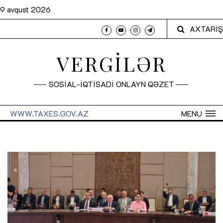
9 avqust 2026
AXTARIŞ
VERGİLƏR
SOSİAL-İQTİSADİ ONLAYN QƏZET
WWW.TAXES.GOV.AZ
MENU