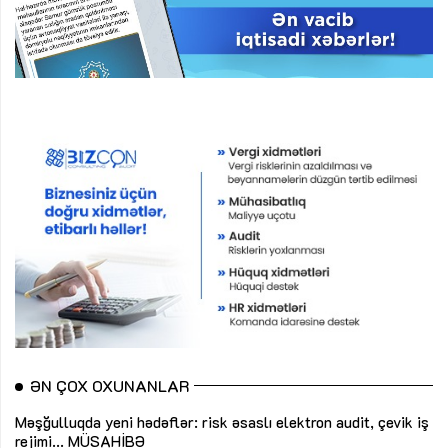
ƏN ÇOX OXUNANLAR
Məşğulluqda yeni hədəflər: risk əsaslı elektron audit, çevik iş
rejimi...
MÜSAHİBƏ