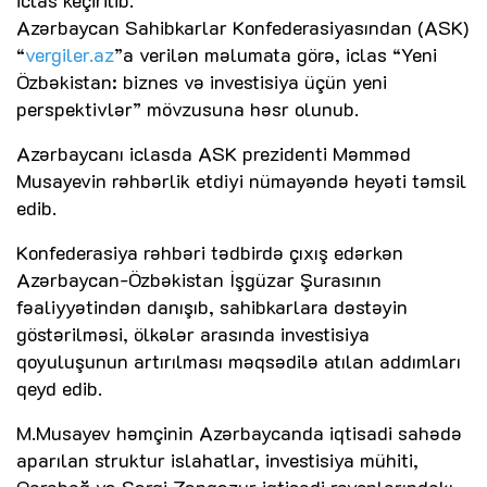
iclas keçirilib.
Azərbaycan Sahibkarlar Konfederasiyasından (ASK)
“
vergiler.az
”a verilən məlumata görə, iclas “Yeni
Özbəkistan: biznes və investisiya üçün yeni
perspektivlər” mövzusuna həsr olunub.
Azərbaycanı iclasda ASK prezidenti Məmməd
Musayevin rəhbərlik etdiyi nümayəndə heyəti təmsil
edib.
Konfederasiya rəhbəri tədbirdə çıxış edərkən
Azərbaycan-Özbəkistan İşgüzar Şurasının
fəaliyyətindən danışıb, sahibkarlara dəstəyin
göstərilməsi, ölkələr arasında investisiya
qoyuluşunun artırılması məqsədilə atılan addımları
qeyd edib.
M.Musayev həmçinin Azərbaycanda iqtisadi sahədə
aparılan struktur islahatlar, investisiya mühiti,