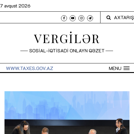
7 avqust 2026
AXTARIŞ
VERGİLƏR
SOSİAL-İQTİSADİ ONLAYN QƏZET
WWW.TAXES.GOV.AZ
MENU