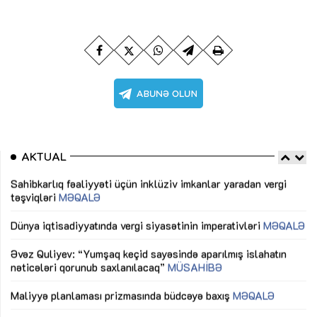
AKTUAL
Sahibkarlıq fəaliyyəti üçün inklüziv imkanlar yaradan vergi
“D
təşviqləri
MƏQALƏ
fə
lıq
Dünya iqtisadiyyatında vergi siyasətinin imperativləri
MƏQALƏ
Ni
mü
Əvəz Quliyev: “Yumşaq keçid sayəsində aparılmış islahatın
nəticələri qorunub saxlanılacaq”
MÜSAHİBƏ
Ay
ya
M
Maliyyə planlaması prizmasında büdcəyə baxış
MƏQALƏ