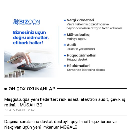
ƏN ÇOX OXUNANLAR
Məşğulluqda yeni hədəflər: risk əsaslı elektron audit, çevik iş
rejimi...
MÜSAHİBƏ
12:54
6 AVQUST, 2026
Daşıma xərclərinə dövlət dəstəyi: qeyri-neft-qaz ixracı və
Naxçıvan üçün yeni imkanlar
MƏQALƏ