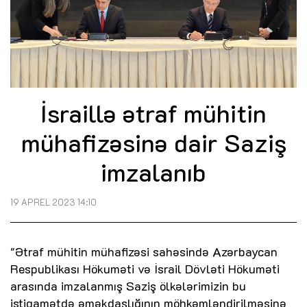
İsraillə ətraf mühitin
mühafizəsinə dair Saziş
imzalanıb
19 APREL 2023 14:10
"Ətraf mühitin mühafizəsi sahəsində Azərbaycan
Respublikası Hökuməti və İsrail Dövləti Hökuməti
arasında imzalanmış Saziş ölkələrimizin bu
istiqamətdə əməkdaşlığının möhkəmləndirilməsinə