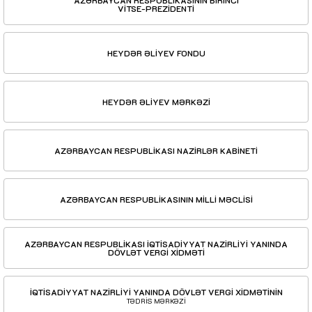
VİTSE-PREZİDENTİ
HEYDƏR ƏLİYEV FONDU
HEYDƏR ƏLİYEV MƏRKƏZİ
AZƏRBAYCAN RESPUBLİKASI NAZİRLƏR KABİNETİ
AZƏRBAYCAN RESPUBLİKASININ MİLLİ MƏCLİSİ
AZƏRBAYCAN RESPUBLİKASI İQTİSADİYYAT NAZİRLİYİ YANINDA
DÖVLƏT VERGİ XİDMƏTİ
İQTİSADİYYAT NAZİRLİYİ YANINDA DÖVLƏT VERGİ XİDMƏTİNİN
TƏDRİS MƏRKƏZİ