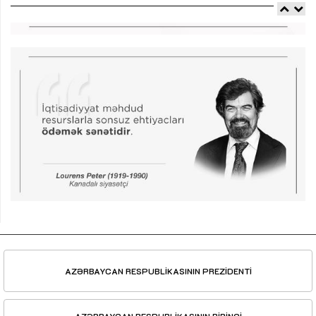
AZƏRBAYCAN RESPUBLİKASININ PREZİDENTİ
AZƏRBAYCAN RESPUBLİKASININ BİRİNCİ