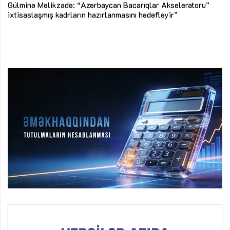
Az
Gülminə Məlikzadə: “Azərbaycan Bacarıqlar Akseleratoru”
ke
ixtisaslaşmış kadrların hazırlanmasını hədəfləyir”
Ay
su