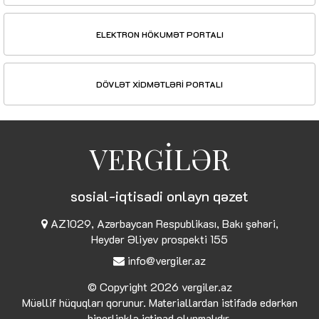
ELEKTRON HÖKUMƏT PORTALI
DÖVLƏT XİDMƏTLƏRİ PORTALI
VERGİLƏR
sosial-iqtisadi onlayn qəzet
AZ1029, Azərbaycan Respublikası, Bakı şəhəri,
Heydər Əliyev prospekti 155
info@vergiler.az
© Copyright 2026
vergiler.az
Müəllif hüquqları qorunur. Materiallardan istifadə edərkən
hiperlinklə istinad olunmalıdır.