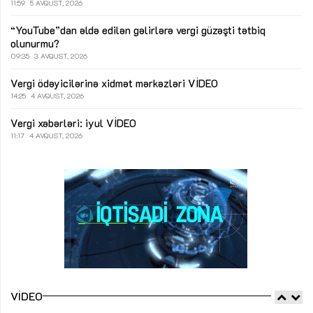
11:59
5 AVQUST, 2026
“YouTube”dan əldə edilən gəlirlərə vergi güzəşti tətbiq
olunurmu?
09:35
3 AVQUST, 2026
Vergi ödəyicilərinə xidmət mərkəzləri
VİDEO
14:25
4 AVQUST, 2026
Vergi xəbərləri: iyul
VİDEO
11:17
4 AVQUST, 2026
VIDEO