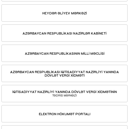
HEYDƏR ƏLİYEV MƏRKƏZİ
AZƏRBAYCAN RESPUBLİKASI NAZİRLƏR KABİNETİ
AZƏRBAYCAN RESPUBLİKASININ MİLLİ MƏCLİSİ
AZƏRBAYCAN RESPUBLİKASI İQTİSADİYYAT NAZİRLİYİ YANINDA
DÖVLƏT VERGİ XİDMƏTİ
İQTİSADİYYAT NAZİRLİYİ YANINDA DÖVLƏT VERGİ XİDMƏTİNİN
TƏDRİS MƏRKƏZİ
ELEKTRON HÖKUMƏT PORTALI