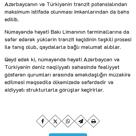
Azərbaycanın və Türkiyənin tranzit potensialından
maksimum istifadə olunması imkanlarından da bəhs
edilib.
Nümayəndə heyəti Bakı Limanının terminallarına da
səfər edərək yüklərin tranzit keçidinin təşkili prosesi
ilə tanış olub, qaydalarla bağlı məlumat alıblar.
Qeyd edək ki, nümayəndə heyəti Azərbaycan və
Türkiyənin dəniz nəqliyyatı sahəsində fəaliyyət
göstərən qurumları arasında əməkdaşlığın müzakirə
edilməsi məqsədilə ölkəmizədə səfərdədir və
aidiyyatı strukturlarla görüşlər keçirirlər.