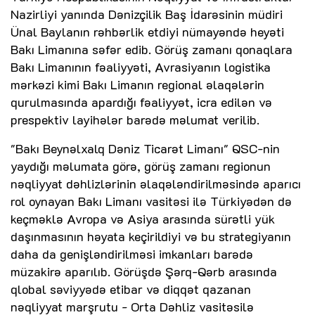
Nazirliyi yanında Dənizçilik Baş İdarəsinin müdiri
Ünal Baylanın rəhbərlik etdiyi nümayəndə heyəti
Bakı Limanına səfər edib. Görüş zamanı qonaqlara
Bakı Limanının fəaliyyəti, Avrasiyanın logistika
mərkəzi kimi Bakı Limanın regional əlaqələrin
qurulmasında apardığı fəaliyyət, icra edilən və
prespektiv layihələr barədə məlumat verilib.
"Bakı Beynəlxalq Dəniz Ticarət Limanı" QSC-nin
yaydığı məlumata görə, görüş zamanı regionun
nəqliyyat dəhlizlərinin əlaqələndirilməsində aparıcı
rol oynayan Bakı Limanı vasitəsi ilə Türkiyədən də
keçməklə Avropa və Asiya arasında sürətli yük
daşınmasının həyata keçirildiyi və bu strategiyanın
daha da genişləndirilməsi imkanları barədə
müzakirə aparılıb. Görüşdə Şərq-Qərb arasında
qlobal səviyyədə etibar və diqqət qazanan
nəqliyyat marşrutu - Orta Dəhliz vasitəsilə