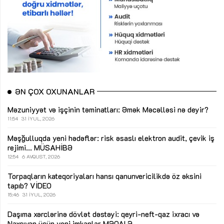
ƏN ÇOX OXUNANLAR
Məzuniyyət və işçinin təminatları: Əmək Məcəlləsi nə deyir?
11:54
31 İYUL, 2026
Məşğulluqda yeni hədəflər: risk əsaslı elektron audit, çevik iş
rejimi...
MÜSAHİBƏ
12:54
6 AVQUST, 2026
Torpaqların kateqoriyaları hansı qanunvericilikdə öz əksini
tapıb?
VİDEO
15:46
31 İYUL, 2026
Daşıma xərclərinə dövlət dəstəyi: qeyri-neft-qaz ixracı və
Naxçıvan üçün yeni imkanlar
MƏQALƏ