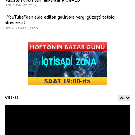
11:59
5 AVQUST, 2026
“YouTube”dan əldə edilən gəlirlərə vergi güzəşti tətbiq
olunurmu?
09:35
3 AVQUST, 2026
VIDEO