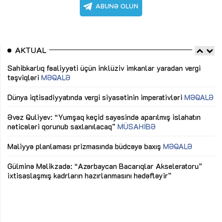
AKTUAL
Sahibkarlıq fəaliyyəti üçün inklüziv imkanlar yaradan vergi
“D
təşviqləri
MƏQALƏ
fə
lıq
Dünya iqtisadiyyatında vergi siyasətinin imperativləri
MƏQALƏ
Ni
mü
Əvəz Quliyev: “Yumşaq keçid sayəsində aparılmış islahatın
nəticələri qorunub saxlanılacaq”
MÜSAHİBƏ
Ay
ya
M
Maliyyə planlaması prizmasında büdcəyə baxış
MƏQALƏ
Az
Gülminə Məlikzadə: “Azərbaycan Bacarıqlar Akseleratoru”
ke
ixtisaslaşmış kadrların hazırlanmasını hədəfləyir”
Ay
su