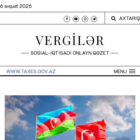
6 avqust 2026
AXTARIŞ
VERGİLƏR
SOSİAL-İQTİSADİ ONLAYN QƏZET
WWW.TAXES.GOV.AZ
MENU