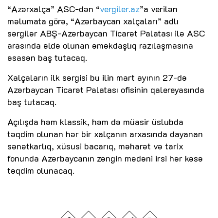
“Azərxalça” ASC-dən “
vergiler.az
”a verilən
məlumata görə, “Azərbaycan xalçaları” adlı
sərgilər ABŞ-Azərbaycan Ticarət Palatası ilə ASC
arasında əldə olunan əməkdaşlıq razılaşmasına
əsasən baş tutacaq.
Xalçaların ilk sərgisi bu ilin mart ayının 27-də
Azərbaycan Ticarət Palatası ofisinin qalereyasında
baş tutacaq.
Açılışda həm klassik, həm də müasir üslubda
təqdim olunan hər bir xalçanın arxasında dayanan
sənətkarlıq, xüsusi bacarıq, məharət və tarix
fonunda Azərbaycanın zəngin mədəni irsi hər kəsə
təqdim olunacaq.