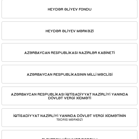
HEYDƏR ƏLİYEV FONDU
HEYDƏR ƏLİYEV MƏRKƏZİ
AZƏRBAYCAN RESPUBLİKASI NAZİRLƏR KABİNETİ
AZƏRBAYCAN RESPUBLİKASININ MİLLİ MƏCLİSİ
AZƏRBAYCAN RESPUBLİKASI İQTİSADİYYAT NAZİRLİYİ YANINDA
DÖVLƏT VERGİ XİDMƏTİ
İQTİSADİYYAT NAZİRLİYİ YANINDA DÖVLƏT VERGİ XİDMƏTİNİN
TƏDRİS MƏRKƏZİ