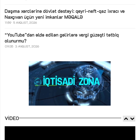
Daşıma xərclərinə dövlət dəstəyi: qeyri-neft-qaz ixracı və
Naxçıvan üçün yeni imkanlar
MƏQALƏ
11:59
5 AVQUST, 2026
“YouTube”dan əldə edilən gəlirlərə vergi güzəşti tətbiq
olunurmu?
09:35
3 AVQUST, 2026
VIDEO