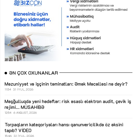
ƏN ÇOX OXUNANLAR
Məzuniyyət və işçinin təminatları: Əmək Məcəlləsi nə deyir?
11:54
31 İYUL, 2026
Məşğulluqda yeni hədəflər: risk əsaslı elektron audit, çevik iş
rejimi...
MÜSAHİBƏ
12:54
6 AVQUST, 2026
Torpaqların kateqoriyaları hansı qanunvericilikdə öz əksini
tapıb?
VİDEO
15:46
31 İYUL, 2026