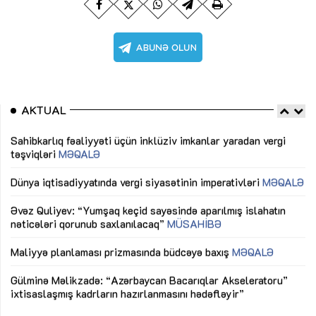
AKTUAL
Sahibkarlıq fəaliyyəti üçün inklüziv imkanlar yaradan vergi
“D
təşviqləri
MƏQALƏ
fə
lıq
Dünya iqtisadiyyatında vergi siyasətinin imperativləri
MƏQALƏ
Ni
mü
Əvəz Quliyev: “Yumşaq keçid sayəsində aparılmış islahatın
nəticələri qorunub saxlanılacaq”
MÜSAHİBƏ
Ay
ya
M
Maliyyə planlaması prizmasında büdcəyə baxış
MƏQALƏ
Az
Gülminə Məlikzadə: “Azərbaycan Bacarıqlar Akseleratoru”
ke
ixtisaslaşmış kadrların hazırlanmasını hədəfləyir”
Ay