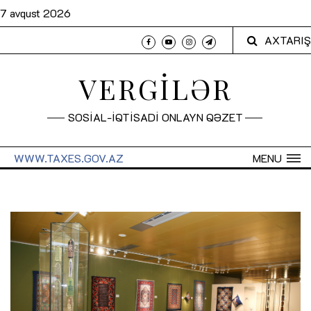
7 avqust 2026
AXTARIŞ
VERGİLƏR
SOSİAL-İQTİSADİ ONLAYN QƏZET
WWW.TAXES.GOV.AZ
MENU