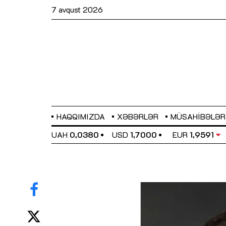
7 avqust 2026
HAQQIMIZDA
XƏBƏRLƏR
MÜSAHIBƏLƏR
EL
0,6489
UAH
0,0380
USD
1,7000
EUR
1,9591