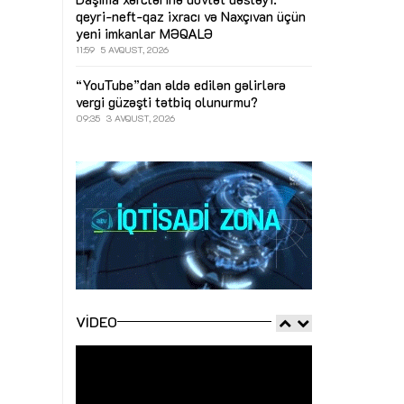
qeyri-neft-qaz ixracı və Naxçıvan üçün
yeni imkanlar
MƏQALƏ
11:59
5 AVQUST, 2026
“YouTube”dan əldə edilən gəlirlərə
vergi güzəşti tətbiq olunurmu?
09:35
3 AVQUST, 2026
VIDEO