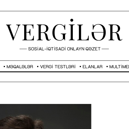
VERGİLƏR
SOSİAL-İQTİSADİ ONLAYN QƏZET
MƏQALƏLƏR
VERGI TESTLƏRI
ELANLAR
MULTIME
GBP
2,2873
RUB
2,0816
Sahibkarlıq fəaliyyəti üçün inklüziv
“Düzgün kommunikasiyanın
imkanlar yaradan vergi təşviqləri
real iş və sistemli fəaliyyə
MƏQALƏ
MÜSAHİBƏ