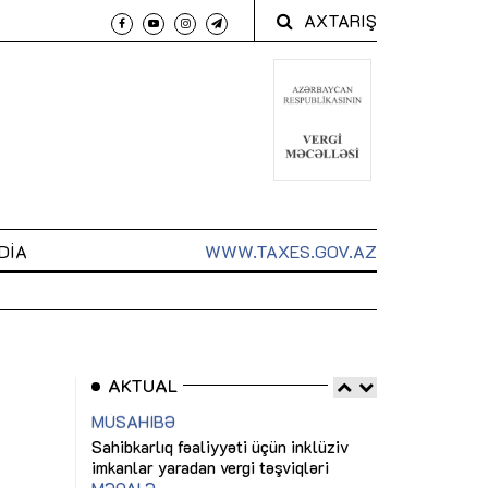
AXTARIŞ
DIA
WWW.TAXES.GOV.AZ
AKTUAL
 arxasında
Sahibkarlıq fəaliyyəti üçün inklüziv
“Düzgün kommun
t dayanır”
imkanlar yaradan vergi təşviqləri
real iş və siste
MƏQALƏ
MÜSAHİBƏ