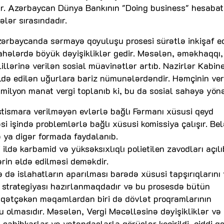
r. Azərbaycan Dünya Bankının "Doing business" hesabat
ələr sırasındadır.
ərbaycanda sərmayə qoyuluşu prosesi sürətlə inkişaf ed
 sahələrdə böyük dəyişikliklər gedir. Məsələn, əməkhaqqı,
lərinə verilən sosial müavinətlər artıb. Nazirlər Kabine
əldə edilən uğurlara bariz nümunələrdəndir. Həmçinin ver
milyon manat vergi toplanıb ki, bu da sosial sahəyə yönəl
 istismara verilməyən evlərlə bağlı Fərmanı xüsusi qeyd
si işində problemlərlə bağlı xüsusi komissiya çalışır. Bel
 ya digər formada faydalanıb.
ldə karbamid və yüksəksıxlıqlı polietilen zavodları açılı
in əldə edilməsi deməkdir.
də islahatların aparılması barədə xüsusi tapşırıqlarını 
af strategiyası hazırlanmaqdadır və bu prosesdə bütün
iqqətçəkən məqamlardan biri də dövlət proqramlarının
olmasıdır. Məsələn, Vergi Məcəlləsinə dəyişikliklər və
, sahibkarlar və vətəndaşlarla görüşlər keçirildi, ciddi q