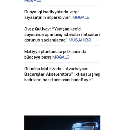
ericiliyinə
Dünya iqtisadiyyatında vergi
Nicat İmanov: "
ühitinin
siyasətinin imperativləri
MƏQALƏ
dəyişikliklər s
edir"
yaxşılaşdırılma
MÜSAHİBƏ
Əvəz Quliyev: “Yumşaq keçid
sayəsində aparılmış islahatın nəticələri
miz daha
qorunub saxlanılacaq”
MÜSAHİBƏ
Aytən Kərimov
, çevik və
inklüziv iş müh
dırmaqdır”
öyrənən komand
Maliyyə planlaması prizmasında
MÜSAHİBƏ
büdcəyə baxış
MƏQALƏ
tərəfdaşlığı
Azərbaycanda d
Gülminə Məlikzadə: “Azərbaycan
n ilk pilot
çərçivəsində hə
Bacarıqlar Akseleratoru” ixtisaslaşmış
layihə
VİDEO
kadrların hazırlanmasını hədəfləyir”
qaviləsi”
Aydın Hüseynov
renliyini
Azərbaycanın iq
andır”
təmin edən əsa
MÜSAHİBƏ
i