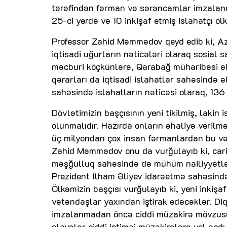
tərəfindən fərman və sərəncamlar imzalanı
25-ci yerdə və 10 inkişaf etmiş islahatçı ölk
Professor Zahid Məmmədov qeyd edib ki, Az
iqtisadi uğurların nəticələri olaraq sosial
məcburi köçkünlərə, Qarabağ müharibəsi əlil
qərarları da iqtisadi islahatlar sahəsində 
sahəsində islahatların nəticəsi olaraq, 136 
Dövlətimizin başçısının yeni tikilmiş, lakin
olunmalıdır. Hazırda onların əhaliyə verilmə
üç milyondan çox insan fərmanlardan bu və
Zahid Məmmədov onu da vurğulayıb ki, cari i
məşğulluq sahəsində də mühüm nailiyyətlər
Prezident İlham Əliyev idarəetmə sahəsində 
Ölkəmizin başçısı vurğulayıb ki, yeni inkiş
vətəndaşlar yaxından iştirak edəcəklər. D
imzalanmadan öncə ciddi müzakirə mövzusu 
əlavələr ciddi ictimai müzakirələrə yol açdı