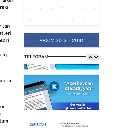
rakı
24
25
26
27
28
29
30
31
1
2
3
4
5
6
rılan
etləri
ləri
ARXIV 2013 - 2018
alq
TELEGRAM
nunla
ici
k
 tam