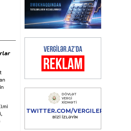
rlar
t
dan
in
Elmi
,
e