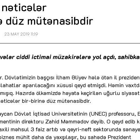
nəticələr
nə düz mütənasibdir
23 MAY 2019 11:19
vələr ciddi ictimai müzakirələrə yol açdı, sahibka
. Dövlətimizin başçısı İlham Əliyev hələ ötən il preziden
lahatlar aparılacağını xüsusi qeyd etmişdi. Həmin vaxt
ışıq. Hazırda ölkəmizdə həyata keçirilən uğurlu siyasət
nəticələr bir-birinə düz mütənasibdir.
an Dövlət İqtisad Universitetinin (UNEC) professoru, 
amentinin direktoru Zahid Məmmədov deyib. O qeyd edib ki
xili məhsul 3 faiz artıb və qeyri-neft sektorunda sənay
 biznes mühit daha da yaxşılaşır, bu sahədə Prezident