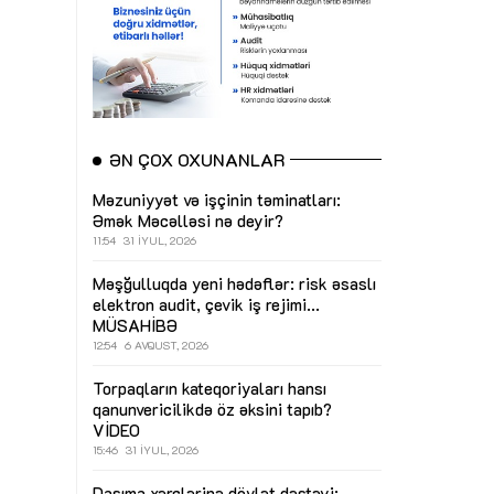
ƏN ÇOX OXUNANLAR
Məzuniyyət və işçinin təminatları:
Əmək Məcəlləsi nə deyir?
11:54
31 İYUL, 2026
Məşğulluqda yeni hədəflər: risk əsaslı
elektron audit, çevik iş rejimi...
MÜSAHİBƏ
12:54
6 AVQUST, 2026
Torpaqların kateqoriyaları hansı
qanunvericilikdə öz əksini tapıb?
VİDEO
15:46
31 İYUL, 2026
Daşıma xərclərinə dövlət dəstəyi: