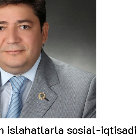
Dünya iqtisadiyyatında vergi
Nicat İmanov: "Vergi qanunv
siyasətinin imperativləri
MƏQALƏ
dəyişikliklər sahibkarlıq m
yaxşılaşdırılmasına xidmət 
MÜSAHİBƏ
Əvəz Quliyev: “Yumşaq keçid
sayəsində aparılmış islahatın nəticələri
qorunub saxlanılacaq”
MÜSAHİBƏ
Aytən Kərimova: “Məqsədi
inklüziv iş mühiti yaratmaq
öyrənən komanda formalaş
Maliyyə planlaması prizmasında
MÜSAHİBƏ
büdcəyə baxış
MƏQALƏ
Azərbaycanda dövlət-özəl 
Gülminə Məlikzadə: “Azərbaycan
çərçivəsində həyata keçirilə
Bacarıqlar Akseleratoru” ixtisaslaşmış
layihə
VİDEO
kadrların hazırlanmasını hədəfləyir”
Aydın Hüseynov: “Əsrin mü
Azərbaycanın iqtisadi suve
təmin edən əsas dayaqlard
MÜSAHİBƏ
 islahatlarla sosial-iqtisad