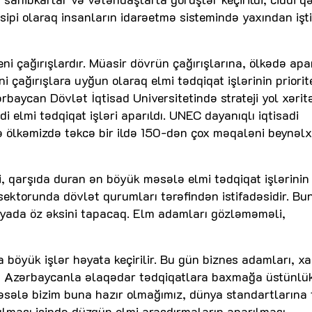
sipi olaraq insanların idarəetmə sistemində yaxından işti
i çağırışlardır. Müasir dövrün çağırışlarına, ölkədə apa
ni çağırışlara uyğun olaraq elmi tədqiqat işlərinin priorit
aycan Dövlət İqtisad Universitetində strateji yol xəritə
ddi elmi tədqiqat işləri aparıldı. UNEC dayanıqlı iqtisadi
də ölkəmizdə təkcə bir ildə 150-dən çox məqaləni beynəlx
 qarşıda duran ən böyük məsələ elmi tədqiqat işlərinin
 sektorunda dövlət qurumları tərəfindən istifadəsidir. Bu
egiyada öz əksini tapacaq. Elm adamları gözləməməli,
öyük işlər həyata keçirilir. Bu gün biznes adamları, xar
 Azərbaycanla əlaqədar tədqiqatlara baxmağa üstünlü
əsələ bizim buna hazır olmağımız, dünya standartlarına
ılması işində düzgün elmi araşdırmaların aparılması,