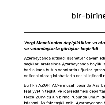
bir-biri
Vergi Məcəlləsinə dəyişikliklər və əla
və vətəndaşlarla görüşlər keçirildi
Azərbaycanda iqtisadi islahatlar davam edir
seçkiləri ərəfəsində Azərbaycanda böyük is
bəri ölkədə bütün sahələrdə uğurlar qazanm
nəticəsi olaraq islahatlarla sosial iqtisadi 
Bu fikri AZƏRTAC-a müsahibəsində Azərbayc
fəaliyyətin təşkili və idarəedilməsi depart
təkcə 2019-cu ilin birinci rübündə ümumi da
istehsalı 16 faiz təşkil edib. Azərbaycanda