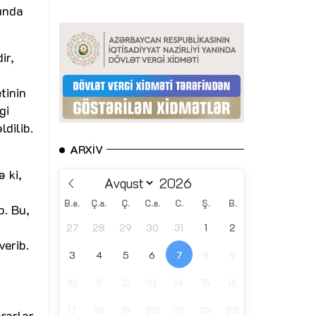
ında
ir,
tinin
gi
dilib.
ARXIV
ə ki,
B.e.
Ç.a.
Ç.
C.a.
C.
Ş.
B.
b. Bu,
27
28
29
30
31
1
2
verib.
3
4
5
6
7
8
9
10
11
12
13
14
15
16
17
18
19
20
21
22
23
ərarlar