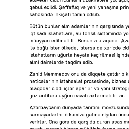
qəbul edildi. Şəffaflıq və yeni yanaşma prin
sahəsində inkişafı təmin edilib.
Bütün bunlar elm adamlarının qarşısında yen
iqtisadi islahatlara, ali təhsil sistemində ye
müəyyən edilməlidir. Bununla əlaqədar Azərb
ilə bağlı istər ölkədə, istərsə də xaricdə ci
islahatların uğurla həyata keçirilməsi işin
elmi dairələrdə təqdim edib.
Zahid Məmmədov onu da diqqətə çatdırıb ki,
nəticələrinin istehsalat prosesində, biznes
əlaqədar ciddi işlər aparılır və yeni strat
gözləntilərə uyğun cavab axtarmalıdırlar.
Azərbaycanın dünyada tanıtımı mövzusunda b
sərmayədarlar ölkəmizə gəlməmişdən öncə
verirlər. Ona görə də qarşıda duran əsas m
cavab verəcək biznes mühitinin formalaşdır