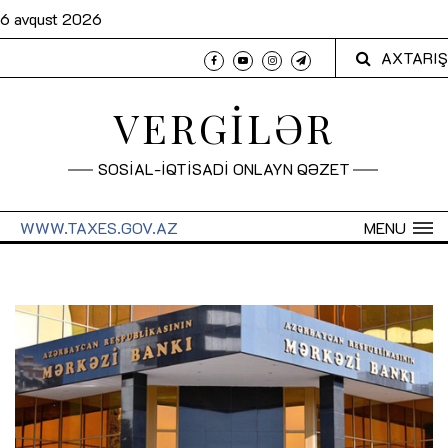
6 avqust 2026
AXTARIŞ
VERGİLƏR
SOSİAL-İQTİSADİ ONLAYN QƏZET
WWW.TAXES.GOV.AZ
MENU