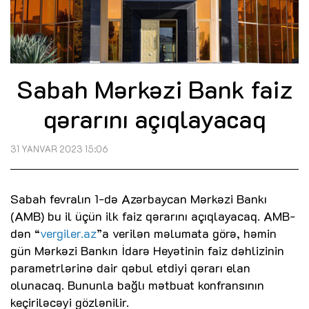
Sabah Mərkəzi Bank faiz
qərarını açıqlayacaq
31 YANVAR 2023 15:06
Sabah fevralın 1-də Azərbaycan Mərkəzi Bankı
(AMB) bu il üçün ilk faiz qərarını açıqlayacaq. AMB-
dən “
vergiler.az
”a verilən məlumata görə, həmin
gün Mərkəzi Bankın İdarə Heyətinin faiz dəhlizinin
parametrlərinə dair qəbul etdiyi qərarı elan
olunacaq. Bununla bağlı mətbuat konfransının
keçiriləcəyi gözlənilir.