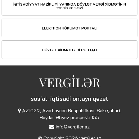
İQTİSADİYYAT NAZİRLİYİ YANINDA DÖVLƏT VERGİ XİDMƏTİNİN
TƏDRİS MƏRKƏZİ
ELEKTRON HÖKUMƏT PORTALI
DÖVLƏT XİDMƏTLƏRİ PORTALI
VERGİLƏR
sosial-iqtisadi onlayn qəzet
AZ1029, Azərbaycan Respublikası, Bakı şəhəri,
Heydər Əliyev prospekti 155
info@vergiler.az
© Copyright 2026
vergiler.az