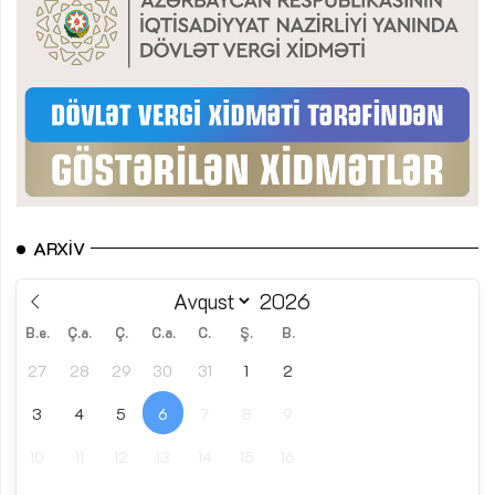
ARXIV
B.e.
Ç.a.
Ç.
C.a.
C.
Ş.
B.
27
28
29
30
31
1
2
3
4
5
6
7
8
9
10
11
12
13
14
15
16