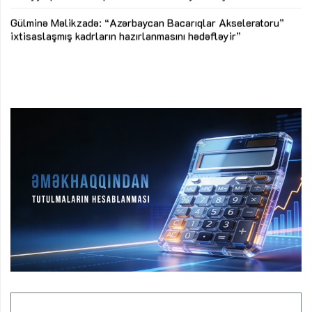
Az
Gülminə Məlikzadə: “Azərbaycan Bacarıqlar Akseleratoru”
ke
ixtisaslaşmış kadrların hazırlanmasını hədəfləyir”
Ay
su