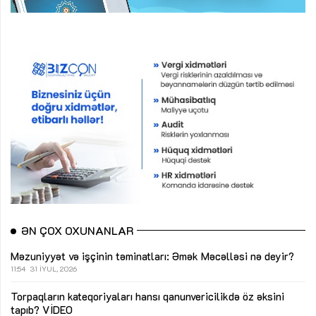
ƏN ÇOX OXUNANLAR
Məzuniyyət və işçinin təminatları: Əmək Məcəlləsi nə deyir?
11:54
31 İYUL, 2026
Torpaqların kateqoriyaları hansı qanunvericilikdə öz əksini
tapıb?
VİDEO