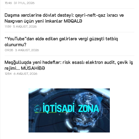
15:46
31 İYUL, 2026
Daşıma xərclərinə dövlət dəstəyi: qeyri-neft-qaz ixracı və
Naxçıvan üçün yeni imkanlar
MƏQALƏ
11:59
5 AVQUST, 2026
“YouTube”dan əldə edilən gəlirlərə vergi güzəşti tətbiq
olunurmu?
09:35
3 AVQUST, 2026
Məşğulluqda yeni hədəflər: risk əsaslı elektron audit, çevik iş
rejimi...
MÜSAHİBƏ
12:54
6 AVQUST, 2026