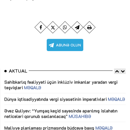
AKTUAL
Sahibkarlıq fəaliyyəti üçün inklüziv imkanlar yaradan vergi
“D
təşviqləri
MƏQALƏ
fə
lıq
Dünya iqtisadiyyatında vergi siyasətinin imperativləri
MƏQALƏ
Ni
mü
Əvəz Quliyev: “Yumşaq keçid sayəsində aparılmış islahatın
nəticələri qorunub saxlanılacaq”
MÜSAHİBƏ
Ay
ya
M
Maliyyə planlaması prizmasında büdcəyə baxış
MƏQALƏ