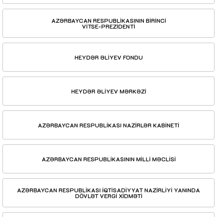
AZƏRBAYCAN RESPUBLİKASININ BİRİNCİ
VİTSE-PREZİDENTİ
HEYDƏR ƏLİYEV FONDU
HEYDƏR ƏLİYEV MƏRKƏZİ
AZƏRBAYCAN RESPUBLİKASI NAZİRLƏR KABİNETİ
AZƏRBAYCAN RESPUBLİKASININ MİLLİ MƏCLİSİ
AZƏRBAYCAN RESPUBLİKASI İQTİSADİYYAT NAZİRLİYİ YANINDA
DÖVLƏT VERGİ XİDMƏTİ