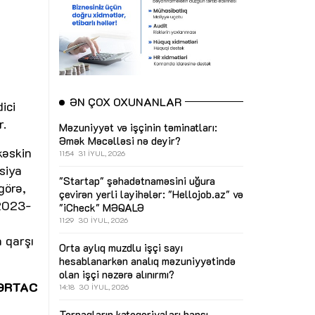
ƏN ÇOX OXUNANLAR
ici
r.
Məzuniyyət və işçinin təminatları:
Əmək Məcəlləsi nə deyir?
kəskin
11:54
31 İYUL, 2026
siya
"Startap" şəhadətnaməsini uğura
görə,
çevirən yerli layihələr: "Hellojob.az" və
 2023-
"iCheck"
MƏQALƏ
11:29
30 İYUL, 2026
a qarşı
Orta aylıq muzdlu işçi sayı
hesablanarkən analıq məzuniyyətində
olan işçi nəzərə alınırmı?
ƏRTAC
14:18
30 İYUL, 2026
Torpaqların kateqoriyaları hansı