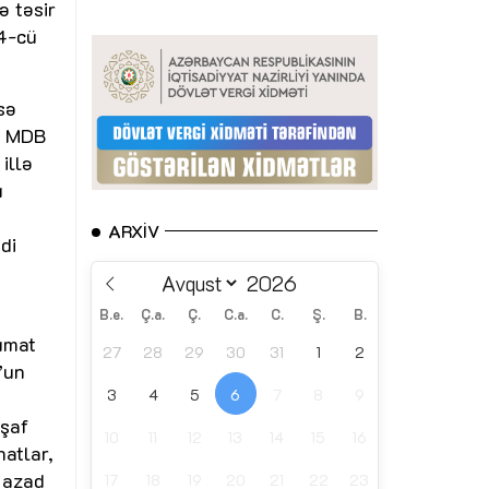
ə təsir
24-cü
sə
a) MDB
 illə
ı
ARXIV
di
B.e.
Ç.a.
Ç.
C.a.
C.
Ş.
B.
lumat
27
28
29
30
31
1
2
”un
3
4
5
6
7
8
9
işaf
10
11
12
13
14
15
16
hatlar,
n azad
17
18
19
20
21
22
23