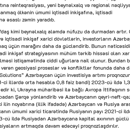
tına reinteqrasiyası, yeni beynəlxalq və regional nəqliyy
lanmaq ölkənin ümumi iqtisadi inkişafına, iqtisadi
nə əsaslı zəmin yaradıb.
əfdaş kimi beynəlxalq aləmdə nüfuzu da durmadan artır. 
 və iqtisadi inkişaf xarici dövlətlərin, investorların Azərb
aq üçün marağını daha da gücləndirib. Bunun nəticəsidir
di inkişaf strategiyasının mühüm tərkib hissəsi olan xar
dilməsi istiqamətində ciddi uğurlara nail olunur. Bundan 
verən geosiyasi proseslər və konfliktlər fonunda daha d
Solutions” Azərbaycan üçün investisiya artımı proqnozu
ci illərdə orta hesabla 0,8 faiz bəndi) 2023-cü ildə 1,3
dir ki, Ukrayna müharibəsi ilə bağlı Avropa İttifaqının s
opadan Şərqə yönləndirib və Azərbaycanın qeyri-neft-qa
 ilin noyabrına (illik ifadədə) Azərbaycan və Rusiya ara
canın ümumi xarici ticarətində Rusiyanın payı 2021-ci ild
23-cü ildə Rusiyadan Azərbaycana kapital axınının güclü
isiyaların artmaqda davam edəcəyi proqnozlaşdırılır.