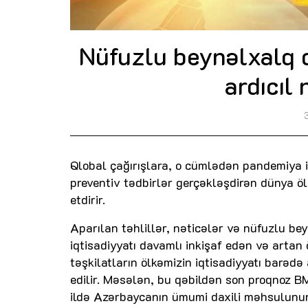
Nüfuzlu beynəlxalq 
ardıcıl
Qlobal çağırışlara, o cümlədən pandemiya i
preventiv tədbirlər gerçəkləşdirən dünya öl
etdirir.
Aparılan təhlillər, nəticələr və nüfuzlu b
iqtisadiyyatı davamlı inkişaf edən və artan 
təşkilatların ölkəmizin iqtisadiyyatı barəd
edilir. Məsələn, bu qəbildən son proqnoz B
ildə Azərbaycanın ümumi daxili məhsulunun