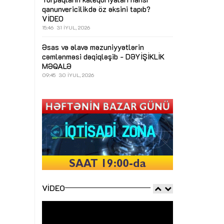
qanunvericilikdə öz əksini tapıb?
VİDEO
15:46
31 İYUL, 2026
Əsas və əlavə məzuniyyətlərin
cəmlənməsi dəqiqləşib - DƏYİŞİKLİK
MƏQALƏ
09:45
30 İYUL, 2026
VIDEO