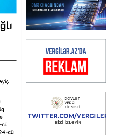
ğlı
ayiş
n
lq
də
3-cü
024-cü