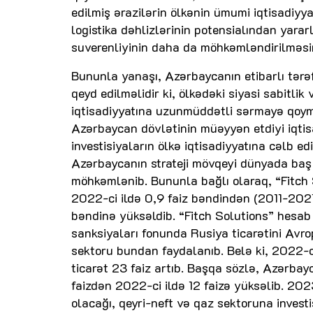
edilmiş ərazilərin ölkənin ümumi iqtisadiyya
logistika dəhlizlərinin potensialından yarar
suverenliyinin daha da möhkəmləndirilməsi
Bununla yanaşı, Azərbaycanın etibarlı tər
qeyd edilməlidir ki, ölkədəki siyasi sabitlik
iqtisadiyyatına uzunmüddətli sərmayə qoym
Azərbaycan dövlətinin müəyyən etdiyi iqtisa
investisiyaların ölkə iqtisadiyyatına cəlb e
Azərbaycanın strateji mövqeyi dünyada baş 
möhkəmlənib. Bununla bağlı olaraq, “Fitch 
2022-ci ildə 0,9 faiz bəndindən (2011-2021-
bəndinə yüksəldib. “Fitch Solutions” hesab e
sanksiyaları fonunda Rusiya ticarətini Avr
sektoru bundan faydalanıb. Belə ki, 2022-ci
ticarət 23 faiz artıb. Başqa sözlə, Azərbay
faizdən 2022-ci ildə 12 faizə yüksəlib. 20
olacağı, qeyri-neft və qaz sektoruna invest