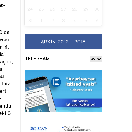
at-
24
25
26
27
28
29
30
31
1
2
3
4
5
6
O da
aycan
ARXIV 2013 - 2018
 ki,
ici
TELEGRAM
başqa,
a
nu
 faiz
ərt
z
sında
əki 8