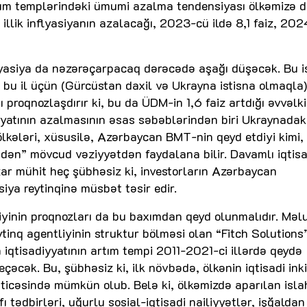
ım templərindəki ümumi azalma tendensiyası ölkəmizə d
llik inflyasiyanın azalacağı, 2023-cü ildə 8,1 faiz, 20
flyasiya da nəzərəçarpacaq dərəcədə aşağı düşəcək. Bu i
T bu il üçün (Gürcüstan daxil və Ukrayna istisna olmaql
ı proqnozlaşdırır ki, bu da ÜDM-in 1,6 faiz artdığı əvvəlki
yyatının azalmasının əsas səbəblərindən biri Ukraynadak
ölkələri, xüsusilə, Azərbaycan BMT-nin qeyd etdiyi kimi,
ndən” mövcud vəziyyətdən faydalana bilir. Davamlı iqtisa
güzar mühit heç şübhəsiz ki, investorların Azərbaycan
isiya reytinqinə müsbət təsir edir.
liyinin proqnozları da bu baxımdan qeyd olunmalıdır. Mə
eytinq agentliyinin struktur bölməsi olan “Fitch Solutions
qtisadiyyatının artım tempi 2011-2021-ci illərdə qeydə
keçəcək. Bu, şübhəsiz ki, ilk növbədə, ölkənin iqtisadi ink
əticəsində mümkün olub. Belə ki, ölkəmizdə aparılan isla
ı tədbirləri, uğurlu sosial-iqtisadi nailiyyətlər, işğalda