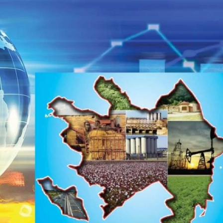
Dünya iqtisadiyyatında vergi
Nicat İmanov: "Vergi qanunv
siyasətinin imperativləri
MƏQALƏ
dəyişikliklər sahibkarlıq m
yaxşılaşdırılmasına xidmət 
MÜSAHİBƏ
Əvəz Quliyev: “Yumşaq keçid
sayəsində aparılmış islahatın nəticələri
qorunub saxlanılacaq”
MÜSAHİBƏ
Aytən Kərimova: “Məqsədi
inklüziv iş mühiti yaratmaq
öyrənən komanda formalaş
Maliyyə planlaması prizmasında
MÜSAHİBƏ
büdcəyə baxış
MƏQALƏ
Azərbaycanda dövlət-özəl 
Gülminə Məlikzadə: “Azərbaycan
çərçivəsində həyata keçirilə
Bacarıqlar Akseleratoru” ixtisaslaşmış
layihə
VİDEO
kadrların hazırlanmasını hədəfləyir”
Aydın Hüseynov: “Əsrin mü
Azərbaycanın iqtisadi suve
təmin edən əsas dayaqlard
MÜSAHİBƏ