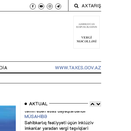
AXTARIŞ
DIA
WWW.TAXES.GOV.AZ
AKTUAL
 arxasında
Sahibkarlıq fəaliyyəti üçün inklüziv
“Düzgün kommun
t dayanır”
imkanlar yaradan vergi təşviqləri
real iş və siste
MƏQALƏ
MÜSAHİBƏ