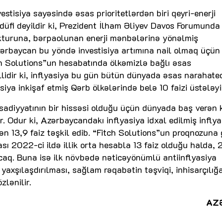
tisiya sayəsində əsas prioritetlərdən biri qeyri-enerji
düfi deyildir ki, Prezident İlham Əliyev Davos Forumunda
rukturuna, bərpaolunan enerji mənbələrinə yönəlmiş
 Azərbaycan bu yöndə investisiya artımına nail olmaq üçün
ch Solutions”un hesabatında ölkəmizlə bağlı əsas
əllidir ki, inflyasiya bu gün bütün dünyada əsas narahated
siya inkişaf etmiş Qərb ölkələrində belə 10 faizi üstələyi
tisadiyyatının bir hissəsi olduğu üçün dünyada baş verən 
 Odur ki, Azərbaycandakı inflyasiya idxal edilmiş inflya
ən 13,9 faiz təşkil edib. “Fitch Solutions”un proqnozuna 
sı 2022-ci ildə illik orta hesabla 13 faiz olduğu halda,
acaq. Buna isə ilk növbədə nəticəyönümlü antiinflyasiya
yaxşılaşdırılması, sağlam rəqabətin təşviqi, inhisarçılığ
zlənilir.
AZ