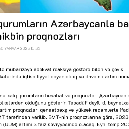
qurumların Azərbaycanla ba
 nikbin proqnozları
30 YANVAR 2023 15:33
lə mübarizəyə adekvat reaksiya göstərə bilən və çevik
kələrində iqtisadiyyat dayanıqlılıq və davamlı artım nüm
eynəlxalq qurumların hesabat və proqnozları Azərbaycanı
ölkələrdən olduğunu göstərir. Təsadüfi deyil ki, beynəlxa
ə artım proqnozları qənaətbəxş və yüksək rəqəmlərlə ifa
MT tərəfindən verilib. BMT-nin proqnozlarına görə, 202
 (ÜDM) artımı 3 faiz səviyyəsində olacaq. Eyni temp 2