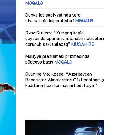
ericiliyinə
Dünya iqtisadiyyatında vergi
Nicat İmanov: "
ühitinin
siyasətinin imperativləri
MƏQALƏ
dəyişikliklər s
edir"
yaxşılaşdırılma
MÜSAHİBƏ
Əvəz Quliyev: “Yumşaq keçid
sayəsində aparılmış islahatın nəticələri
miz daha
qorunub saxlanılacaq”
MÜSAHİBƏ
Aytən Kərimov
, çevik və
inklüziv iş müh
dırmaqdır”
öyrənən komand
Maliyyə planlaması prizmasında
MÜSAHİBƏ
büdcəyə baxış
MƏQALƏ
tərəfdaşlığı
Azərbaycanda d
Gülminə Məlikzadə: “Azərbaycan
n ilk pilot
çərçivəsində hə
Bacarıqlar Akseleratoru” ixtisaslaşmış
layihə
VİDEO
kadrların hazırlanmasını hədəfləyir”
qaviləsi”
Aydın Hüseynov
renliyini
Azərbaycanın iq
andır”
təmin edən əsa
MÜSAHİBƏ