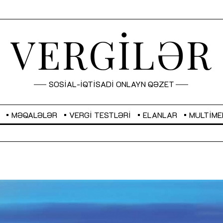
VERGİLƏR
SOSİAL-İQTİSADİ ONLAYN QƏZET
MƏQALƏLƏR
VERGI TESTLƏRI
ELANLAR
MULTIME
GBP
2,2873
RUB
2,1031
Sahibkarlıq fəaliyyəti üçün inklüziv
“Düzgün kommunikasiyanın
imkanlar yaradan vergi təşviqləri
real iş və sistemli fəaliyyə
MƏQALƏ
MÜSAHİBƏ