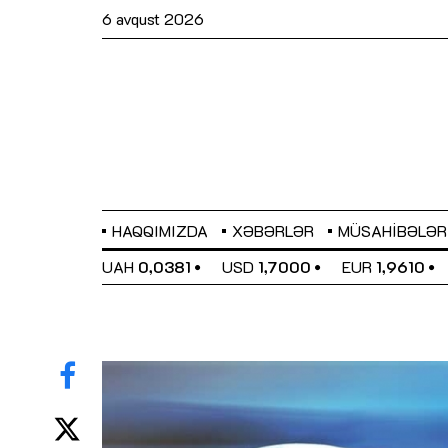
6 avqust 2026
HAQQIMIZDA
XƏBƏRLƏR
MÜSAHIBƏLƏR
EL
0,6480
UAH
0,0381
USD
1,7000
EUR
1,9610