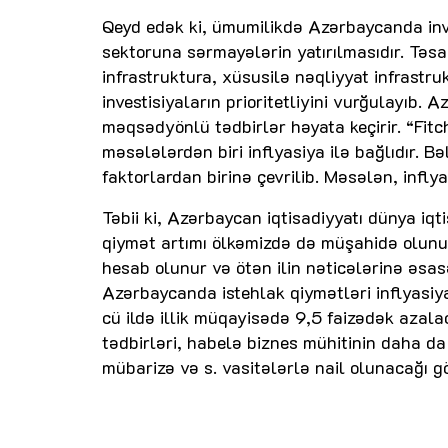
Qeyd edək ki, ümumilikdə Azərbaycanda inves
sektoruna sərmayələrin yatırılmasıdır. Təsa
infrastruktura, xüsusilə nəqliyyat infrast
investisiyaların prioritetliyini vurğulayıb.
məqsədyönlü tədbirlər həyata keçirir. “Fit
məsələlərdən biri inflyasiya ilə bağlıdır. B
faktorlardan birinə çevrilib. Məsələn, inflya
Təbii ki, Azərbaycan iqtisadiyyatı dünya iq
qiymət artımı ölkəmizdə də müşahidə olunur.
hesab olunur və ötən ilin nəticələrinə əsas
Azərbaycanda istehlak qiymətləri inflyasiya
cü ildə illik müqayisədə 9,5 faizədək azal
tədbirləri, habelə biznes mühitinin daha da 
mübarizə və s. vasitələrlə nail olunacağı gö