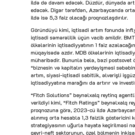
ildə də davam edəcək. Düzdür, dünyada art
edəcək. Digər tərəfdən, Azərbaycanda orta i
ildə isə 5,3 faiz olacağı proqnozlaşdırılır.
Göründüyü kimi, iqtisadi artım fonunda in
iqtisadi səmərəlilik üçün vacib amildir. BM
ölkələrinin iqtisadiyyatının 1 faiz azalacağın
müqayisədə azdır. MDB ölkələrinin iqtisadi
müharibədir. Bununla belə, bəzi postsovet 
“biznesin və kapitalın yerdəyişməsi səbəbi
artım, siyasi-iqtisadi sabitlik, əlverişli iş
iqtisadiyyatına marağını da artırır və invest
“Fitch Solutions” beynəlxalq reytinq agent
verildiyi kimi, “Fitch Ratings” beynəlxalq r
proqnozuna görə, 2023-cü ildə Azərbaycan i
alınmış orta hesabla 1,3 faizlik göstəricini 
strategiyasının uğurla həyata keçirilməsi n
qeyri-neft sektorunun, özəl bölmənin inkişaf