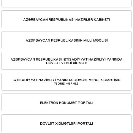
AZƏRBAYCAN RESPUBLİKASI NAZİRLƏR KABİNETİ
AZƏRBAYCAN RESPUBLİKASININ MİLLİ MƏCLİSİ
AZƏRBAYCAN RESPUBLİKASI İQTİSADİYYAT NAZİRLİYİ YANINDA
DÖVLƏT VERGİ XİDMƏTİ
İQTİSADİYYAT NAZİRLİYİ YANINDA DÖVLƏT VERGİ XİDMƏTİNİN
TƏDRİS MƏRKƏZİ
ELEKTRON HÖKUMƏT PORTALI
DÖVLƏT XİDMƏTLƏRİ PORTALI