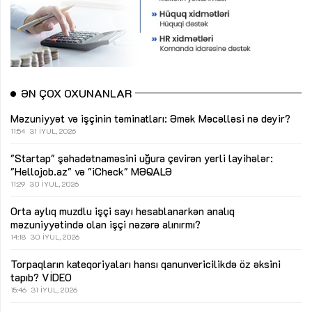
ƏN ÇOX OXUNANLAR
Məzuniyyət və işçinin təminatları: Əmək Məcəlləsi nə deyir?
11:54
31 İYUL, 2026
"Startap" şəhadətnaməsini uğura çevirən yerli layihələr:
"Hellojob.az" və "iCheck"
MƏQALƏ
11:29
30 İYUL, 2026
Orta aylıq muzdlu işçi sayı hesablanarkən analıq
məzuniyyətində olan işçi nəzərə alınırmı?
14:18
30 İYUL, 2026
Torpaqların kateqoriyaları hansı qanunvericilikdə öz əksini
tapıb?
VİDEO
15:46
31 İYUL, 2026