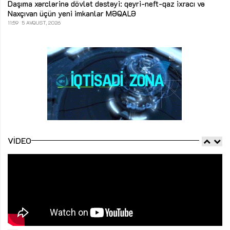
Daşıma xərclərinə dövlət dəstəyi: qeyri-neft-qaz ixracı və
Naxçıvan üçün yeni imkanlar
MƏQALƏ
11:59
5 AVQUST, 2026
VIDEO