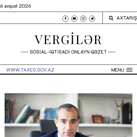
6 avqust 2026
AXTARIŞ
VERGİLƏR
SOSİAL-İQTİSADİ ONLAYN QƏZET
WWW.TAXES.GOV.AZ
MENU