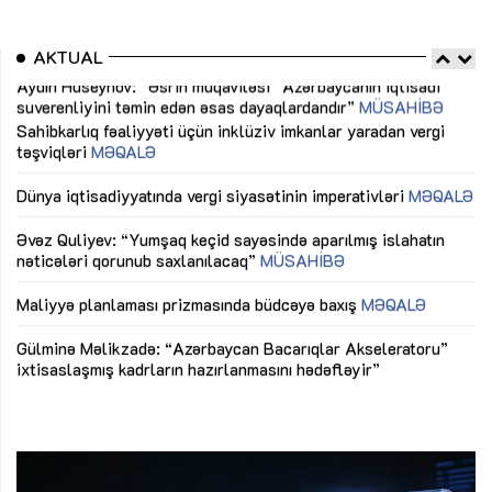
AKTUAL
Sahibkarlıq fəaliyyəti üçün inklüziv imkanlar yaradan vergi
“D
təşviqləri
MƏQALƏ
fə
lıq
Dünya iqtisadiyyatında vergi siyasətinin imperativləri
MƏQALƏ
Ni
mü
Əvəz Quliyev: “Yumşaq keçid sayəsində aparılmış islahatın
nəticələri qorunub saxlanılacaq”
MÜSAHİBƏ
Ay
ya
M
Maliyyə planlaması prizmasında büdcəyə baxış
MƏQALƏ
Az
Gülminə Məlikzadə: “Azərbaycan Bacarıqlar Akseleratoru”
ke
ixtisaslaşmış kadrların hazırlanmasını hədəfləyir”
Ay
su