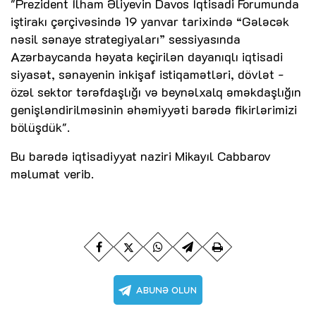
"Prezident İlham Əliyevin Davos İqtisadi Forumunda
iştirakı çərçivəsində 19 yanvar tarixində “Gələcək
nəsil sənaye strategiyaları” sessiyasında
Azərbaycanda həyata keçirilən dayanıqlı iqtisadi
siyasət, sənayenin inkişaf istiqamətləri, dövlət -
özəl sektor tərəfdaşlığı və beynəlxalq əməkdaşlığın
genişləndirilməsinin əhəmiyyəti barədə fikirlərimizi
bölüşdük".
Bu barədə iqtisadiyyat naziri Mikayıl Cabbarov
məlumat verib.