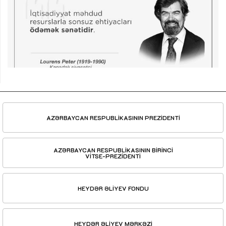
AZƏRBAYCAN RESPUBLİKASININ PREZİDENTİ
AZƏRBAYCAN RESPUBLİKASININ BİRİNCİ
VİTSE-PREZİDENTİ
HEYDƏR ƏLİYEV FONDU
HEYDƏR ƏLİYEV MƏRKƏZİ