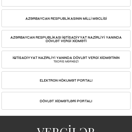
AZƏRBAYCAN RESPUBLİKASININ MİLLİ MƏCLİSİ
AZƏRBAYCAN RESPUBLİKASI İQTİSADİYYAT NAZİRLİYİ YANINDA
DÖVLƏT VERGİ XİDMƏTİ
İQTİSADİYYAT NAZİRLİYİ YANINDA DÖVLƏT VERGİ XİDMƏTİNİN
TƏDRİS MƏRKƏZİ
ELEKTRON HÖKUMƏT PORTALI
DÖVLƏT XİDMƏTLƏRİ PORTALI
VERGİLƏR