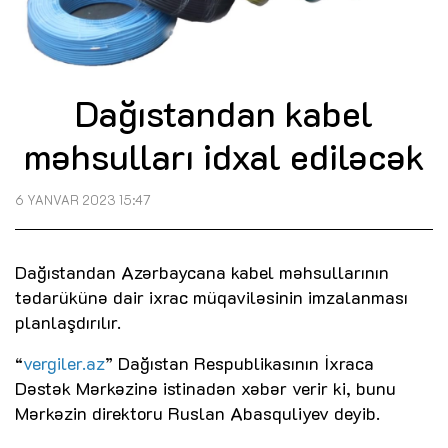
Dağıstandan kabel
məhsulları idxal ediləcək
6 YANVAR 2023 15:47
Dağıstandan Azərbaycana kabel məhsullarının
tədarükünə dair ixrac müqaviləsinin imzalanması
planlaşdırılır.
“
vergiler.az
” Dağıstan Respublikasının İxraca
Dəstək Mərkəzinə istinadən xəbər verir ki, bunu
Mərkəzin direktoru Ruslan Abasquliyev deyib.