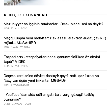
ƏN ÇOX OXUNANLAR
Məzuniyyət və işçinin təminatları: Əmək Məcəlləsi nə deyir?
11:54
31 İYUL, 2026
Məşğulluqda yeni hədəflər: risk əsaslı elektron audit, çevik iş
rejimi...
MÜSAHİBƏ
12:54
6 AVQUST, 2026
Torpaqların kateqoriyaları hansı qanunvericilikdə öz əksini
tapıb?
VİDEO
15:46
31 İYUL, 2026
Daşıma xərclərinə dövlət dəstəyi: qeyri-neft-qaz ixracı və
Naxçıvan üçün yeni imkanlar
MƏQALƏ
11:59
5 AVQUST, 2026
“YouTube”dan əldə edilən gəlirlərə vergi güzəşti tətbiq
olunurmu?
09:35
3 AVQUST, 2026