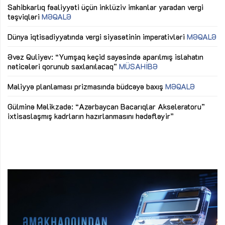
Sahibkarlıq fəaliyyəti üçün inklüziv imkanlar yaradan vergi
“D
təşviqləri
MƏQALƏ
fə
lıq
Dünya iqtisadiyyatında vergi siyasətinin imperativləri
MƏQALƏ
Ni
mü
Əvəz Quliyev: “Yumşaq keçid sayəsində aparılmış islahatın
nəticələri qorunub saxlanılacaq”
MÜSAHİBƏ
Ay
ya
M
Maliyyə planlaması prizmasında büdcəyə baxış
MƏQALƏ
Az
Gülminə Məlikzadə: “Azərbaycan Bacarıqlar Akseleratoru”
ke
ixtisaslaşmış kadrların hazırlanmasını hədəfləyir”
Ay
su