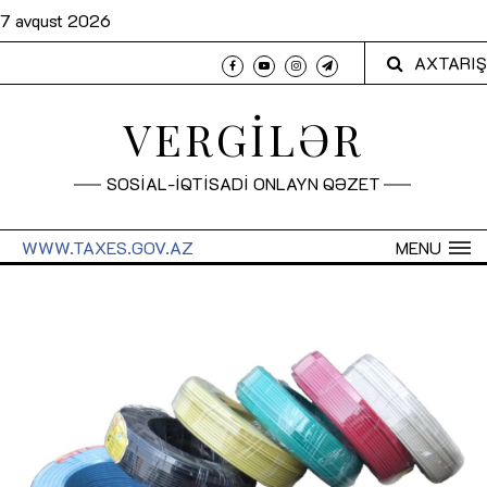
7 avqust 2026
AXTARIŞ
VERGİLƏR
SOSİAL-İQTİSADİ ONLAYN QƏZET
WWW.TAXES.GOV.AZ
MENU