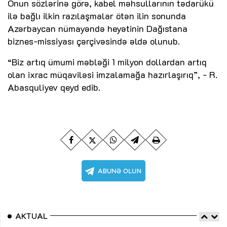
Onun sözlərinə görə, kabel məhsullarının tədarükü
ilə bağlı ilkin razılaşmalar ötən ilin sonunda
Azərbaycan nümayəndə heyətinin Dağıstana
biznes-missiyası çərçivəsində əldə olunub.
“Biz artıq ümumi məbləği 1 milyon dollardan artıq
olan ixrac müqaviləsi imzalamağa hazırlaşırıq”, - R.
Abasquliyev qeyd edib.
AKTUAL