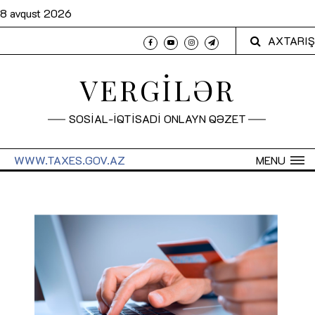
8 avqust 2026
AXTARIŞ
VERGİLƏR
SOSİAL-İQTİSADİ ONLAYN QƏZET
WWW.TAXES.GOV.AZ
MENU