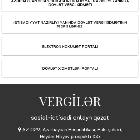
AZƏRBAYCAN RESPUBLİKASI İQTİSADİYYAT NAZİRLİYİ YANINDA
DÖVLƏT VERGİ XİDMƏTİ
İQTİSADİYYAT NAZİRLİYİ YANINDA DÖVLƏT VERGİ XİDMƏTİNİN
TƏDRİS MƏRKƏZİ
ELEKTRON HÖKUMƏT PORTALI
DÖVLƏT XİDMƏTLƏRİ PORTALI
VERGİLƏR
sosial-iqtisadi onlayn qəzet
AZ1029, Azərbaycan Respublikası, Bakı şəhəri,
Heydər Əliyev prospekti 155