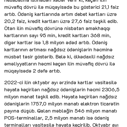
müvafiq dövrü ilə müqayisədə bu göstərici 21,1 faiz
artıb. Ödəniş kartlarında artım debet kartları üzrə
20,2 faiz, kredit kartları üzrə 27,6 faiz təşkil edib.
Ötən ilin müvafiq dövrünə nisbətən əməkhaqqı
kartlarının sayı 95 min, kredit kartları 368 min,
digər kartlar isə 1,8 milyon ədəd artıb. Ödəniş
kartlarının artması nağdsız ödənişlərin həcminə
müsbət təsir göstərib. Belə ki, ölkədaxili nağdsız
əməliyyatların həcmi keçən ilin müvafiq dövrü ilə
müqayisədə 2 dəfə artıb.
2022-ci ilin oktyabr ayı ərzində kartlar vasitəsilə
həyata keçirilən nağdsız ödənişlərin həcmi 2306,5
milyon manat təşkil edib. Həyata keçirilən nağdsız
ödənişlərin 1757,0 milyon manatı elektron ticarətin
payına düşüb. Qalan məbləğin 546 milyon manatı
POS-terminallar, 2,5 milyon manatı isə ödəniş
terminalları vasitəsilə həyata keçirilib. Oktyabr ayı