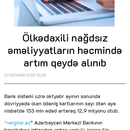
Ölkədaxili nağdsız
əməliyyatların həcmində
artım qeydə alınıb
29 NOYABR 2022 12:58
Bank sistemi üzrə oktyabr ayının sonunda
dövriyyədə olan ödəniş kartlarının sayı ötən aya
nisbətdə 153 min ədəd artaraq 12,9 milyonu ötüb.
“vergiler.az
” Azərbaycan Mərkəzi Bankının
hesabatına istinadən xəbər verir ki, keçən ilin