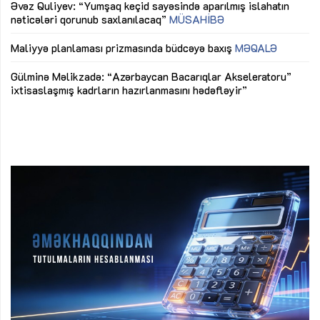
Əvəz Quliyev: “Yumşaq keçid sayəsində aparılmış islahatın
nəticələri qorunub saxlanılacaq”
MÜSAHİBƏ
Ay
ya
M
Maliyyə planlaması prizmasında büdcəyə baxış
MƏQALƏ
Az
Gülminə Məlikzadə: “Azərbaycan Bacarıqlar Akseleratoru”
ke
ixtisaslaşmış kadrların hazırlanmasını hədəfləyir”
Ay
su