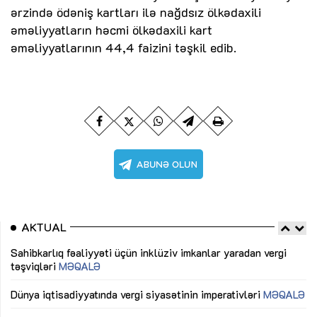
ərzində ödəniş kartları ilə nağdsız ölkədaxili
əməliyyatların həcmi ölkədaxili kart
əməliyyatlarının 44,4 faizini təşkil edib.
AKTUAL
Sahibkarlıq fəaliyyəti üçün inklüziv imkanlar yaradan vergi
“D
təşviqləri
MƏQALƏ
fə
lıq
Dünya iqtisadiyyatında vergi siyasətinin imperativləri
MƏQALƏ
Ni
mü