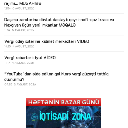
rejimi...
MÜSAHİBƏ
12:54
6 AVQUST, 2026
Daşıma xərclərinə dövlət dəstəyi: qeyri-neft-qaz ixracı və
Naxçıvan üçün yeni imkanlar
MƏQALƏ
11:59
5 AVQUST, 2026
Vergi ödəyicilərinə xidmət mərkəzləri
VİDEO
14:25
4 AVQUST, 2026
Vergi xəbərləri: iyul
VİDEO
11:17
4 AVQUST, 2026
“YouTube”dan əldə edilən gəlirlərə vergi güzəşti tətbiq
olunurmu?
09:35
3 AVQUST, 2026