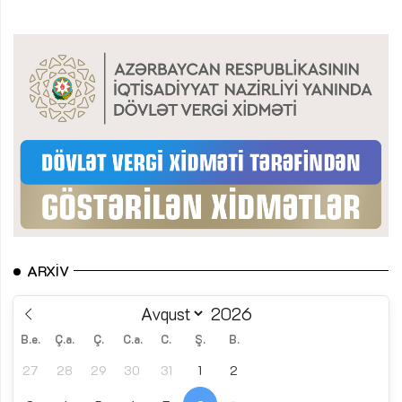
ARXIV
B.e.
Ç.a.
Ç.
C.a.
C.
Ş.
B.
27
28
29
30
31
1
2