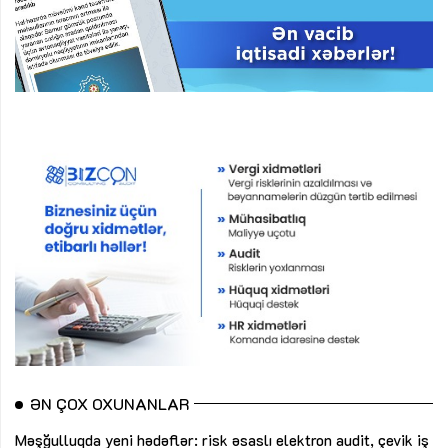
ƏN ÇOX OXUNANLAR
Məşğulluqda yeni hədəflər: risk əsaslı elektron audit, çevik iş