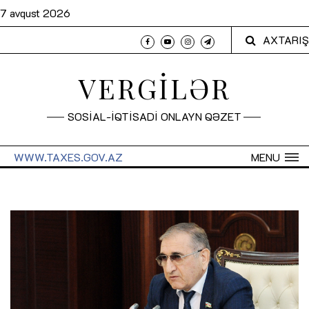
7 avqust 2026
AXTARIŞ
VERGİLƏR
SOSİAL-İQTİSADİ ONLAYN QƏZET
WWW.TAXES.GOV.AZ
MENU