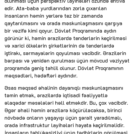
olunması üçün perspektiv layihələri özündə ehtiva
edir. Ata-baba yurdlarından zorla çıxarılan
insanların həmin yerlərə tez bir zamanda
qaytarılmasını və orada məskunlaşmasını qarşıya
bir vəzifə kimi qoyur. Dövlət Proqramında aydın
görünür ki, həmin ərazilərdə tenderlərin keçirilməsi
və xarici ölkələrin şirkətlərinin də tenderlərdə
iştirakı, sərmayalərin qoyulması vacibdir. Ərazilərin
bərpası və yenidən qurulması üçün mövcud vəziyyət
proqramda geniş təhlil olunur. Dövlət Proqramının
məqsədləri, hədəfləri aydındır.
Əsas məqsəd əhalinin dayanıqlı məskunlaşmasını
təmin etmək, ərazilərdə iqtisadi fəaliyyətlə
əlaqədar məsələləri həll etməkdir. Bu, çox vacibdir.
Əgər əhali həmin ərazilərə köçürüləcəksə, birinci
növbədə onların yaşayışı üçün şərait yaradılmalı,
orada infrastruktur layihələri həyata keçirilməlidir.
İnsanların təhlükəsizliyi üçün tədbirlərin görülməsi