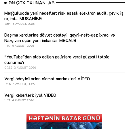
ƏN ÇOX OXUNANLAR
Məşğulluqda yeni hədəflər: risk əsaslı elektron audit, çevik iş
rejimi...
MÜSAHİBƏ
12:54
6 AVQUST, 2026
Daşıma xərclərinə dövlət dəstəyi: qeyri-neft-qaz ixracı və
Naxçıvan üçün yeni imkanlar
MƏQALƏ
11:59
5 AVQUST, 2026
“YouTube”dan əldə edilən gəlirlərə vergi güzəşti tətbiq
olunurmu?
09:35
3 AVQUST, 2026
Vergi ödəyicilərinə xidmət mərkəzləri
VİDEO
14:25
4 AVQUST, 2026
Vergi xəbərləri: iyul
VİDEO
11:17
4 AVQUST, 2026