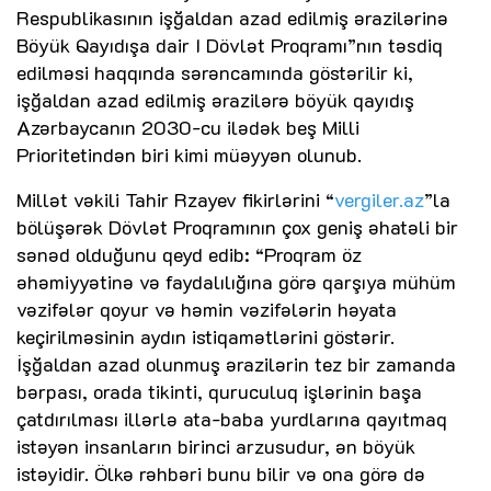
Respublikasının işğaldan azad edilmiş ərazilərinə
Böyük Qayıdışa dair I Dövlət Proqramı”nın təsdiq
edilməsi haqqında sərəncamında göstərilir ki,
işğaldan azad edilmiş ərazilərə böyük qayıdış
Azərbaycanın 2030-cu ilədək beş Milli
Prioritetindən biri kimi müəyyən olunub.
Millət vəkili Tahir Rzayev fikirlərini “
vergiler.az
”la
bölüşərək Dövlət Proqramının çox geniş əhatəli bir
sənəd olduğunu qeyd edib: “Proqram öz
əhəmiyyətinə və faydalılığına görə qarşıya mühüm
vəzifələr qoyur və həmin vəzifələrin həyata
keçirilməsinin aydın istiqamətlərini göstərir.
İşğaldan azad olunmuş ərazilərin tez bir zamanda
bərpası, orada tikinti, quruculuq işlərinin başa
çatdırılması illərlə ata-baba yurdlarına qayıtmaq
istəyən insanların birinci arzusudur, ən böyük
istəyidir. Ölkə rəhbəri bunu bilir və ona görə də