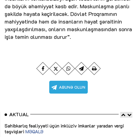
də böyük əhəmiyyət kəsb edir. Məskunlaşma planlı
şəkildə həyata keçiriləcək. Dövlət Proqramının
mahiyyətində həm də insanların həyat şəraitinin
yaxşılaşdırılması, onların məskunlaşmasından sonra
işlə təmin olunması durur”.
AKTUAL
Sahibkarlıq fəaliyyəti üçün inklüziv imkanlar yaradan vergi
“D
təşviqləri
MƏQALƏ
fə