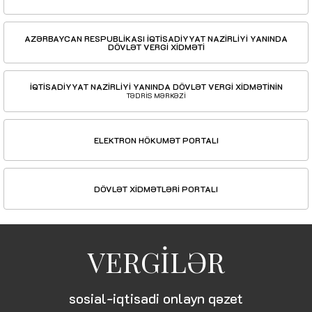
AZƏRBAYCAN RESPUBLİKASI İQTİSADİYYAT NAZİRLİYİ YANINDA
DÖVLƏT VERGİ XİDMƏTİ
İQTİSADİYYAT NAZİRLİYİ YANINDA DÖVLƏT VERGİ XİDMƏTİNİN
TƏDRİS MƏRKƏZİ
ELEKTRON HÖKUMƏT PORTALI
DÖVLƏT XİDMƏTLƏRİ PORTALI
VERGİLƏR
sosial-iqtisadi onlayn qəzet