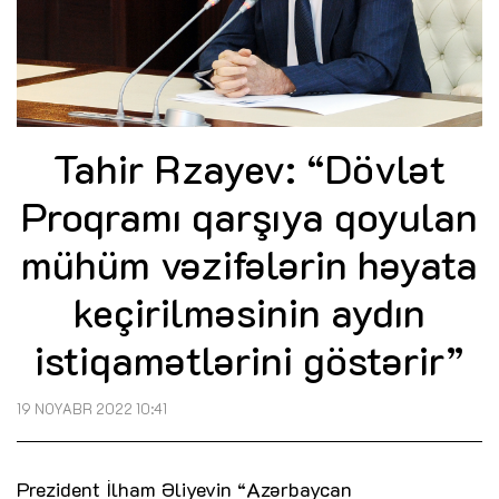
Tahir Rzayev: “Dövlət
Proqramı qarşıya qoyulan
mühüm vəzifələrin həyata
keçirilməsinin aydın
istiqamətlərini göstərir”
19 NOYABR 2022 10:41
Prezident İlham Əliyevin “Azərbaycan