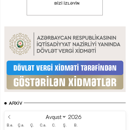
ARXIV
B.e.
Ç.a.
Ç.
C.a.
C.
Ş.
B.