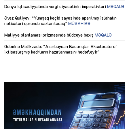
lıq
Dünya iqtisadiyyatında vergi siyasətinin imperativləri
MƏQALƏ
Ni
mü
Əvəz Quliyev: “Yumşaq keçid sayəsində aparılmış islahatın
nəticələri qorunub saxlanılacaq”
MÜSAHİBƏ
Ay
ya
M
Maliyyə planlaması prizmasında büdcəyə baxış
MƏQALƏ
Az
Gülminə Məlikzadə: “Azərbaycan Bacarıqlar Akseleratoru”
ke
ixtisaslaşmış kadrların hazırlanmasını hədəfləyir”
Ay
su