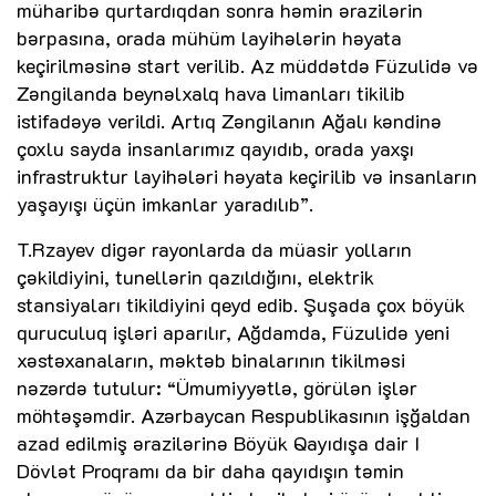
müharibə qurtardıqdan sonra həmin ərazilərin
bərpasına, orada mühüm layihələrin həyata
keçirilməsinə start verilib. Az müddətdə Füzulidə və
Zəngilanda beynəlxalq hava limanları tikilib
istifadəyə verildi. Artıq Zəngilanın Ağalı kəndinə
çoxlu sayda insanlarımız qayıdıb, orada yaxşı
infrastruktur layihələri həyata keçirilib və insanların
yaşayışı üçün imkanlar yaradılıb”.
T.Rzayev digər rayonlarda da müasir yolların
çəkildiyini, tunellərin qazıldığını, elektrik
stansiyaları tikildiyini qeyd edib. Şuşada çox böyük
quruculuq işləri aparılır, Ağdamda, Füzulidə yeni
xəstəxanaların, məktəb binalarının tikilməsi
nəzərdə tutulur: “Ümumiyyətlə, görülən işlər
möhtəşəmdir. Azərbaycan Respublikasının işğaldan
azad edilmiş ərazilərinə Böyük Qayıdışa dair I
Dövlət Proqramı da bir daha qayıdışın təmin