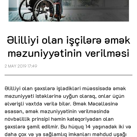
Əlilliyi olan işçilərə əmək
məzuniyyətinin verilməsi
2 MAY 2019 17:49
Əlilliyi olan şəxslərə işlədikləri müəssisədə əmək
məzuniyyəti istəklərinə uyğun olaraq, onlar üçün
əlverişli vaxtda verilə bilər. Əmək Məcəlləsinə
əsasən, əmək məzuniyyətinin verilməsində
növbəlillik prinsipi həmin kateqoriyadan olan
şəxslərə şamil edilmir. Bu hüquq 14 yaşınadək iki və
daha çox və ya sağlamlıq imkanları məhdud uşağı