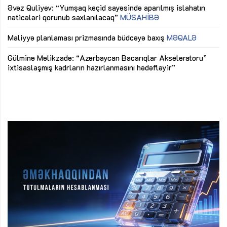
Əvəz Quliyev: “Yumşaq keçid sayəsində aparılmış islahatın
nəticələri qorunub saxlanılacaq”
MÜSAHİBƏ
Ay
ya
M
Maliyyə planlaması prizmasında büdcəyə baxış
MƏQALƏ
Az
Gülminə Məlikzadə: “Azərbaycan Bacarıqlar Akseleratoru”
ke
ixtisaslaşmış kadrların hazırlanmasını hədəfləyir”
Ay
su