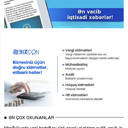
ƏN ÇOX OXUNANLAR
Məşğulluqda yeni hədəflər: risk əsaslı elektron audit, çevik iş