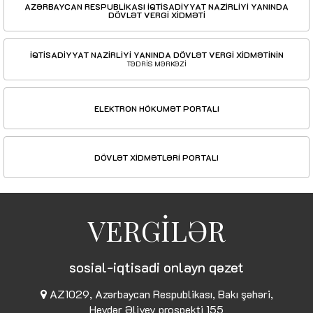
AZƏRBAYCAN RESPUBLİKASI İQTİSADİYYAT NAZİRLİYİ YANINDA
DÖVLƏT VERGİ XİDMƏTİ
İQTİSADİYYAT NAZİRLİYİ YANINDA DÖVLƏT VERGİ XİDMƏTİNİN
TƏDRİS MƏRKƏZİ
ELEKTRON HÖKUMƏT PORTALI
DÖVLƏT XİDMƏTLƏRİ PORTALI
VERGİLƏR
sosial-iqtisadi onlayn qəzet
AZ1029, Azərbaycan Respublikası, Bakı şəhəri,
Heydər Əliyev prospekti 155