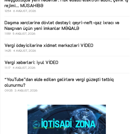
rejimi...
MÜSAHİBƏ
12:54
6 AVQUST, 2026
Daşıma xərclərinə dövlət dəstəyi: qeyri-neft-qaz ixracı və
Naxçıvan üçün yeni imkanlar
MƏQALƏ
11:59
5 AVQUST, 2026
Vergi ödəyicilərinə xidmət mərkəzləri
VİDEO
14:25
4 AVQUST, 2026
Vergi xəbərləri: iyul
VİDEO
11:17
4 AVQUST, 2026
“YouTube”dan əldə edilən gəlirlərə vergi güzəşti tətbiq
olunurmu?
09:35
3 AVQUST, 2026