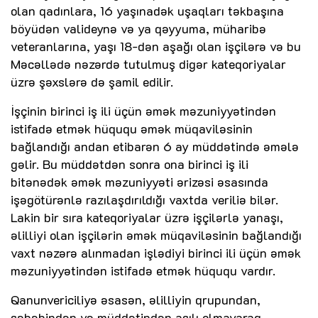
olan qadınlara, 16 yaşınadək uşaqları təkbaşına
böyüdən valideynə və ya qəyyuma, müharibə
veteranlarına, yaşı 18-dən aşağı olan işçilərə və bu
Məcəllədə nəzərdə tutulmuş digər kateqoriyalar
üzrə şəxslərə də şamil edilir.
İşçinin birinci iş ili üçün əmək məzuniyyətindən
istifadə etmək hüququ əmək müqaviləsinin
bağlandığı andan etibarən 6 ay müddətində əmələ
gəlir. Bu müddətdən sonra ona birinci iş ili
bitənədək əmək məzuniyyəti ərizəsi əsasında
işəgötürənlə razılaşdırıldığı vaxtda veriliə bilər.
Lakin bir sıra kateqoriyalar üzrə işçilərlə yanaşı,
əlilliyi olan işçilərin əmək müqaviləsinin bağlandığı
vaxt nəzərə alınmadan işlədiyi birinci ili üçün əmək
məzuniyyətindən istifadə etmək hüququ vardır.
Qanunvericiliyə əsasən, əlilliyin qrupundan,
səbəbindən və müddətindən asılı olmayaraq,