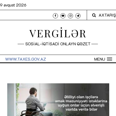
9 avqust 2026
AXTARIŞ
VERGİLƏR
SOSİAL-İQTİSADİ ONLAYN QƏZET
WWW.TAXES.GOV.AZ
MENU