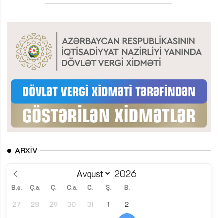
ARXIV
B.e.
Ç.a.
Ç.
C.a.
C.
Ş.
B.
27
28
29
30
31
1
2