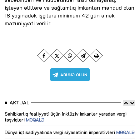
işləyən əlillərə və sağlamlıq imkanları məhdud olan
18 yaşınadək işçilərə minimum 42 gün əmək
məzuniyyəti verilir.
AKTUAL
Sahibkarlıq fəaliyyəti üçün inklüziv imkanlar yaradan vergi
“D
təşviqləri
MƏQALƏ
fə
lıq
Dünya iqtisadiyyatında vergi siyasətinin imperativləri
MƏQALƏ
Ni
mü