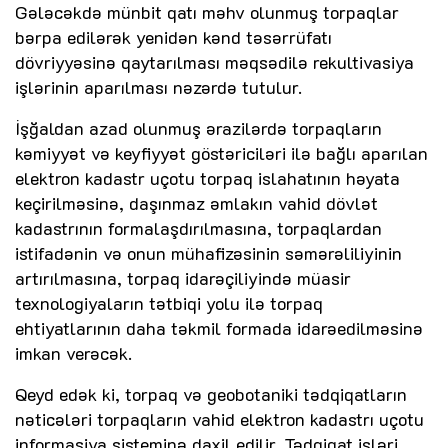
Gələcəkdə münbit qatı məhv olunmuş torpaqlar
bərpa edilərək yenidən kənd təsərrüfatı
dövriyyəsinə qaytarılması məqsədilə rekultivasiya
işlərinin aparılması nəzərdə tutulur.
İşğaldan azad olunmuş ərazilərdə torpaqların
kəmiyyət və keyfiyyət göstəriciləri ilə bağlı aparılan
elektron kadastr uçotu torpaq islahatının həyata
keçirilməsinə, daşınmaz əmlakın vahid dövlət
kadastrının formalaşdırılmasına, torpaqlardan
istifadənin və onun mühafizəsinin səmərəliliyinin
artırılmasına, torpaq idarəçiliyində müasir
texnologiyaların tətbiqi yolu ilə torpaq
ehtiyatlarının daha təkmil formada idarəedilməsinə
imkan verəcək.
Qeyd edək ki, torpaq və geobotaniki tədqiqatların
nəticələri torpaqların vahid elektron kadastrı uçotu
informasiya sisteminə daxil edilir. Tədqiqat işləri