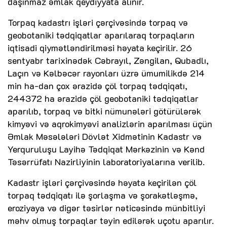
daşınmaz əmlak qeydiyyata alınır.
Torpaq kadastrı işləri çərçivəsində torpaq və
geobotaniki tədqiqatlar aparılaraq torpaqların
iqtisadi qiymətləndirilməsi həyata keçirilir. 26
sentyabr tarixinədək Cəbrayıl, Zəngilan, Qubadlı,
Laçın və Kəlbəcər rayonları üzrə ümumilikdə 214
min ha-dan çox ərazidə çöl torpaq tədqiqatı,
244372 ha ərazidə çöl geobotaniki tədqiqatlar
aparılıb, torpaq və bitki nümunələri götürülərək
kimyəvi və aqrokimyəvi analizlərin aparılması üçün
Əmlak Məsələləri Dövlət Xidmətinin Kadastr və
Yerquruluşu Layihə Tədqiqat Mərkəzinin və Kənd
Təsərrüfatı Nazirliyinin laboratoriyalarına verilib.
Kadastr işləri çərçivəsində həyata keçirilən çöl
torpaq tədqiqatı ilə şorlaşma və şorakətləşmə,
eroziyaya və digər təsirlər nəticəsində münbitliyi
məhv olmuş torpaqlar təyin edilərək uçotu aparılır.