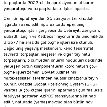
torpaqlarda 2022-ci ilin aprel ayından etibarən
yerquruluşu və torpaq kadastrı işləri aparılır.
Cari ilin aprel ayından 26 sentyabr tarixinədək
işğaldan azad edilmiş ərazilərdə aparılmış
yerquruluşu işləri çərçivəsində Cəbrayıl, Zəngilan,
Qubadlı, Laçın və Kəlbəcər rayonlarında ümumilikdə
313577 ha ərazidə çöl ölçmə işləri icra olunub.
Dağıdılmış yaşayış məskənləri, kənd təsərrüfatı
təyinatlı torpaqlar, meşələr və digər təyinatlı
torpaqların, o cümlədən onların hüdudları daxilində
yerləşən bütün komponentlərin koordinatları çöl-
ölçmə işləri zamanı Dövlət Xidmətinin
mütəxəssisləri tərəfindən müasir cihazlarla təyin
olunur. Ərazidə Global Positioning System (GPS)
vasitəsilə çöl-ölçmə işlərini aparmaq üçün fasiləsiz
fəaliyyət göstərən AzPOS stansiyalarına istinad
edilir, naturada (yerdə) mövcud olan bütün növ