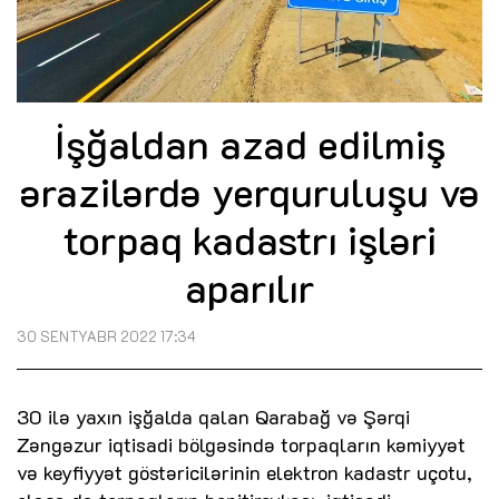
İşğaldan azad edilmiş
ərazilərdə yerquruluşu və
torpaq kadastrı işləri
aparılır
30 SENTYABR 2022 17:34
30 ilə yaxın işğalda qalan Qarabağ və Şərqi
Zəngəzur iqtisadi bölgəsində torpaqların kəmiyyət
və keyfiyyət göstəricilərinin elektron kadastr uçotu,