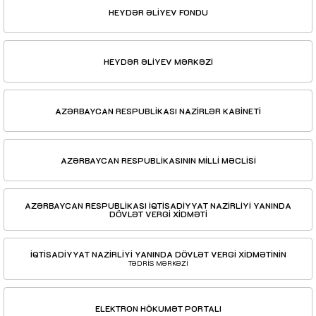
HEYDƏR ƏLİYEV FONDU
HEYDƏR ƏLİYEV MƏRKƏZİ
AZƏRBAYCAN RESPUBLİKASI NAZİRLƏR KABİNETİ
AZƏRBAYCAN RESPUBLİKASININ MİLLİ MƏCLİSİ
AZƏRBAYCAN RESPUBLİKASI İQTİSADİYYAT NAZİRLİYİ YANINDA
DÖVLƏT VERGİ XİDMƏTİ
İQTİSADİYYAT NAZİRLİYİ YANINDA DÖVLƏT VERGİ XİDMƏTİNİN
TƏDRİS MƏRKƏZİ
ELEKTRON HÖKUMƏT PORTALI