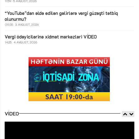
11:59
5 AVQUST, 2026
“YouTube”dan əldə edilən gəlirlərə vergi güzəşti tətbiq
olunurmu?
09:35
3 AVQUST, 2026
Vergi ödəyicilərinə xidmət mərkəzləri
VİDEO
14:25
4 AVQUST, 2026
VIDEO