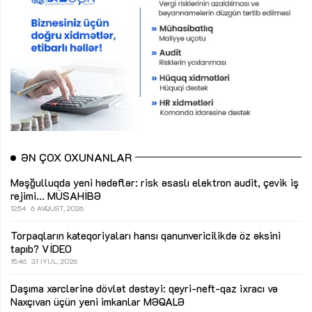
ƏN ÇOX OXUNANLAR
Məşğulluqda yeni hədəflər: risk əsaslı elektron audit, çevik iş
rejimi...
MÜSAHİBƏ
12:54
6 AVQUST, 2026
Torpaqların kateqoriyaları hansı qanunvericilikdə öz əksini
tapıb?
VİDEO
15:46
31 İYUL, 2026
Daşıma xərclərinə dövlət dəstəyi: qeyri-neft-qaz ixracı və
Naxçıvan üçün yeni imkanlar
MƏQALƏ