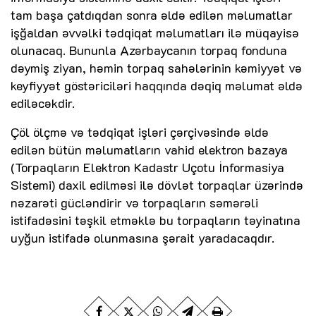
tam başa çatdıqdan sonra əldə edilən məlumatlar
işğaldan əvvəlki tədqiqat məlumatları ilə müqayisə
olunacaq. Bununla Azərbaycanın torpaq fonduna
dəymiş ziyan, həmin torpaq sahələrinin kəmiyyət və
keyfiyyət göstəriciləri haqqında dəqiq məlumat əldə
ediləcəkdir.
Çöl ölçmə və tədqiqat işləri çərçivəsində əldə
edilən bütün məlumatların vahid elektron bazaya
(Torpaqların Elektron Kadastr Uçotu İnformasiya
Sistemi) daxil edilməsi ilə dövlət torpaqlar üzərində
nəzarəti gücləndirir və torpaqların səmərəli
istifadəsini təşkil etməklə bu torpaqların təyinatına
uyğun istifadə olunmasına şərait yaradacaqdır.