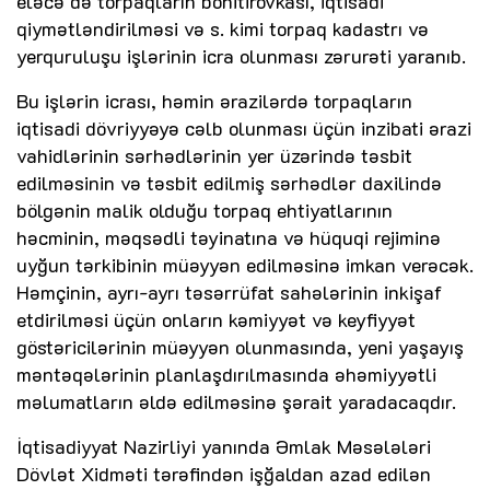
eləcə də torpaqların bonitirovkası, iqtisadi
qiymətləndirilməsi və s. kimi torpaq kadastrı və
yerquruluşu işlərinin icra olunması zərurəti yaranıb.
Bu işlərin icrası, həmin ərazilərdə torpaqların
iqtisadi dövriyyəyə cəlb olunması üçün inzibati ərazi
vahidlərinin sərhədlərinin yer üzərində təsbit
edilməsinin və təsbit edilmiş sərhədlər daxilində
bölgənin malik olduğu torpaq ehtiyatlarının
həcminin, məqsədli təyinatına və hüquqi rejiminə
uyğun tərkibinin müəyyən edilməsinə imkan verəcək.
Həmçinin, ayrı-ayrı təsərrüfat sahələrinin inkişaf
etdirilməsi üçün onların kəmiyyət və keyfiyyət
göstəricilərinin müəyyən olunmasında, yeni yaşayış
məntəqələrinin planlaşdırılmasında əhəmiyyətli
məlumatların əldə edilməsinə şərait yaradacaqdır.
İqtisadiyyat Nazirliyi yanında Əmlak Məsələləri
Dövlət Xidməti tərəfindən işğaldan azad edilən