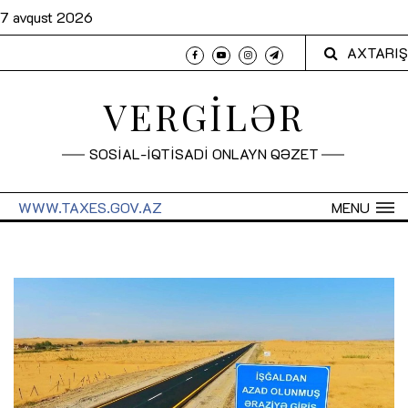
7 avqust 2026
AXTARIŞ
VERGİLƏR
SOSİAL-İQTİSADİ ONLAYN QƏZET
WWW.TAXES.GOV.AZ
MENU