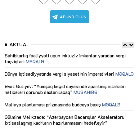
AKTUAL
Sahibkarlıq fəaliyyəti üçün inklüziv imkanlar yaradan vergi
“D
təşviqləri
MƏQALƏ
fə
lıq
Dünya iqtisadiyyatında vergi siyasətinin imperativləri
MƏQALƏ
Ni
mü
Əvəz Quliyev: “Yumşaq keçid sayəsində aparılmış islahatın
nəticələri qorunub saxlanılacaq”
MÜSAHİBƏ
Ay
ya
M
Maliyyə planlaması prizmasında büdcəyə baxış
MƏQALƏ
Az
Gülminə Məlikzadə: “Azərbaycan Bacarıqlar Akseleratoru”
ke
ixtisaslaşmış kadrların hazırlanmasını hədəfləyir”
Ay