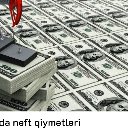
Dünya iqtisadiyyatında vergi
Nicat İmanov: "Vergi qanunv
siyasətinin imperativləri
MƏQALƏ
dəyişikliklər sahibkarlıq m
yaxşılaşdırılmasına xidmət 
MÜSAHİBƏ
Əvəz Quliyev: “Yumşaq keçid
sayəsində aparılmış islahatın nəticələri
qorunub saxlanılacaq”
MÜSAHİBƏ
Aytən Kərimova: “Məqsədi
inklüziv iş mühiti yaratmaq
öyrənən komanda formalaş
Maliyyə planlaması prizmasında
MÜSAHİBƏ
büdcəyə baxış
MƏQALƏ
Azərbaycanda dövlət-özəl 
Gülminə Məlikzadə: “Azərbaycan
çərçivəsində həyata keçirilə
Bacarıqlar Akseleratoru” ixtisaslaşmış
layihə
VİDEO
kadrların hazırlanmasını hədəfləyir”
Aydın Hüseynov: “Əsrin mü
Azərbaycanın iqtisadi suve
təmin edən əsas dayaqlard
MÜSAHİBƏ
da neft qiymətləri