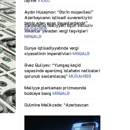
ericiliyinə
Dünya iqtisadiyyatında vergi
Nicat İmanov: "
ühitinin
siyasətinin imperativləri
MƏQALƏ
dəyişikliklər s
edir"
yaxşılaşdırılma
MÜSAHİBƏ
Əvəz Quliyev: “Yumşaq keçid
sayəsində aparılmış islahatın nəticələri
miz daha
qorunub saxlanılacaq”
MÜSAHİBƏ
Aytən Kərimov
, çevik və
inklüziv iş müh
dırmaqdır”
öyrənən komand
Maliyyə planlaması prizmasında
MÜSAHİBƏ
büdcəyə baxış
MƏQALƏ
tərəfdaşlığı
Azərbaycanda d
Gülminə Məlikzadə: “Azərbaycan
n ilk pilot
çərçivəsində hə
Bacarıqlar Akseleratoru” ixtisaslaşmış
layihə
VİDEO
kadrların hazırlanmasını hədəfləyir”
qaviləsi”
Aydın Hüseynov
renliyini
Azərbaycanın iq
andır”
təmin edən əsa
MÜSAHİBƏ