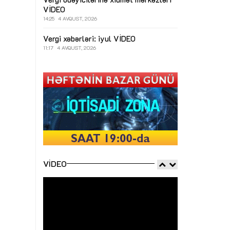
VİDEO
14:25
4 AVQUST, 2026
Vergi xəbərləri: iyul
VİDEO
11:17
4 AVQUST, 2026
VIDEO