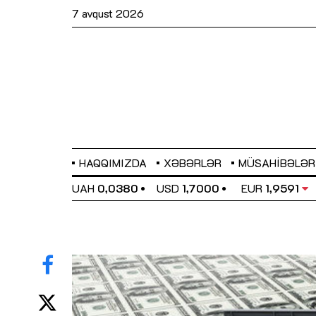
7 avqust 2026
HAQQIMIZDA
XƏBƏRLƏR
MÜSAHIBƏLƏR
EL
0,6489
UAH
0,0380
USD
1,7000
EUR
1,9591