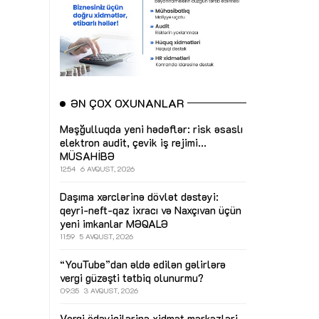
ƏN ÇOX OXUNANLAR
Məşğulluqda yeni hədəflər: risk əsaslı
elektron audit, çevik iş rejimi...
MÜSAHİBƏ
12:54
6 AVQUST, 2026
Daşıma xərclərinə dövlət dəstəyi:
qeyri-neft-qaz ixracı və Naxçıvan üçün
yeni imkanlar
MƏQALƏ
11:59
5 AVQUST, 2026
“YouTube”dan əldə edilən gəlirlərə
vergi güzəşti tətbiq olunurmu?
09:35
3 AVQUST, 2026
Vergi ödəyicilərinə xidmət mərkəzləri