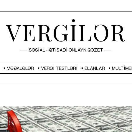
VERGİLƏR
SOSİAL-İQTİSADİ ONLAYN QƏZET
MƏQALƏLƏR
VERGI TESTLƏRI
ELANLAR
MULTIME
GBP
2,2873
RUB
2,0816
Sahibkarlıq fəaliyyəti üçün inklüziv
“Düzgün kommunikasiyanın
imkanlar yaradan vergi təşviqləri
real iş və sistemli fəaliyyə
MƏQALƏ
MÜSAHİBƏ