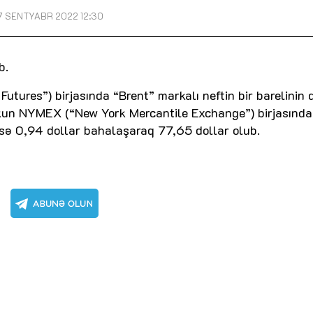
7 SENTYABR 2022 12:30
b.
tures”) birjasında “Brent” markalı neftin bir barelinin 
kun NYMEX (“New York Mercantile Exchange”) birjasında
i isə 0,94 dollar bahalaşaraq 77,65 dollar olub.