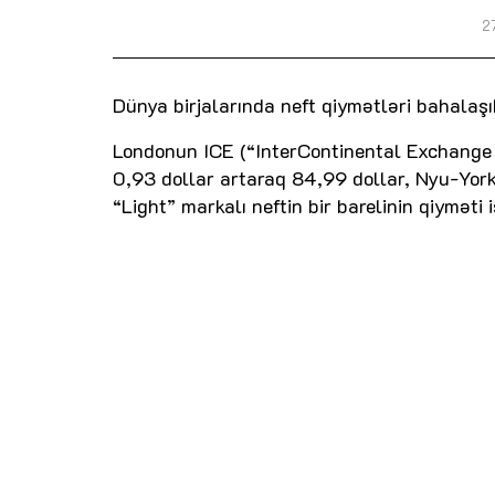
2
Dünya birjalarında neft qiymətləri bahalaşı
Londonun ICE (“InterContinental Exchange Fu
0,93 dollar artaraq 84,99 dollar, Nyu-Yor
“Light” markalı neftin bir barelinin qiymət