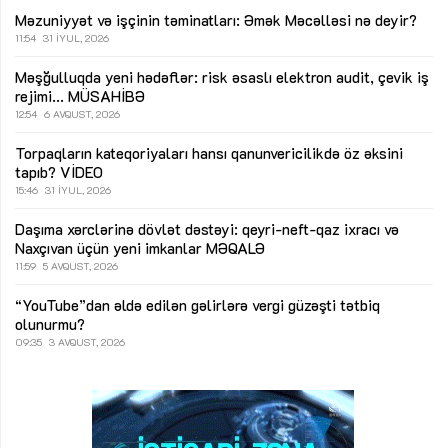
Məzuniyyət və işçinin təminatları: Əmək Məcəlləsi nə deyir?
11:54
31 İYUL, 2026
Məşğulluqda yeni hədəflər: risk əsaslı elektron audit, çevik iş
rejimi...
MÜSAHİBƏ
12:54
6 AVQUST, 2026
Torpaqların kateqoriyaları hansı qanunvericilikdə öz əksini
tapıb?
VİDEO
15:46
31 İYUL, 2026
Daşıma xərclərinə dövlət dəstəyi: qeyri-neft-qaz ixracı və
Naxçıvan üçün yeni imkanlar
MƏQALƏ
11:59
5 AVQUST, 2026
“YouTube”dan əldə edilən gəlirlərə vergi güzəşti tətbiq
olunurmu?
09:35
3 AVQUST, 2026