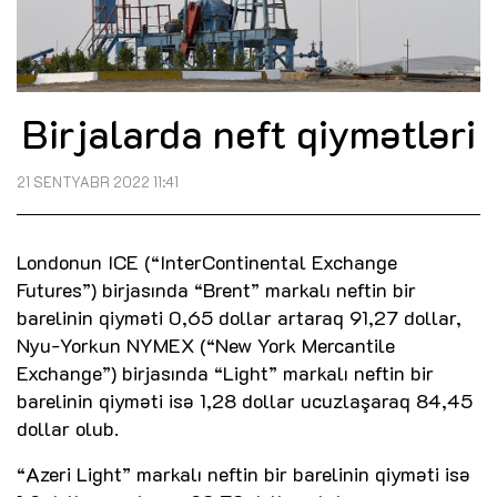
Birjalarda neft qiymətləri
21 SENTYABR 2022 11:41
Londonun ICE (“InterContinental Exchange
Futures”) birjasında “Brent” markalı neftin bir
barelinin qiyməti 0,65 dollar artaraq 91,27 dollar,
Nyu-Yorkun NYMEX (“New York Mercantile
Exchange”) birjasında “Light” markalı neftin bir
barelinin qiyməti isə 1,28 dollar ucuzlaşaraq 84,45
dollar olub.
“Azeri Light” markalı neftin bir barelinin qiyməti isə