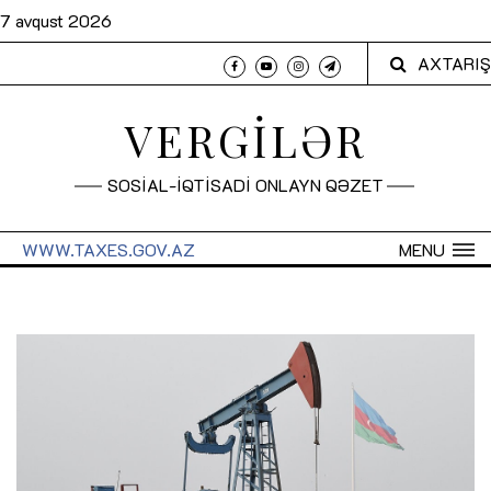
7 avqust 2026
AXTARIŞ
VERGİLƏR
SOSİAL-İQTİSADİ ONLAYN QƏZET
WWW.TAXES.GOV.AZ
MENU