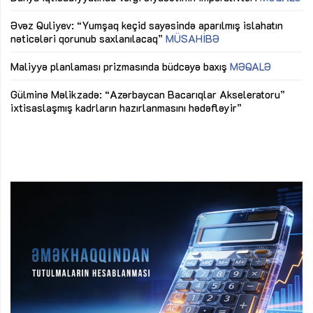
mü
Əvəz Quliyev: “Yumşaq keçid sayəsində aparılmış islahatın
nəticələri qorunub saxlanılacaq”
MÜSAHİBƏ
Ay
ya
M
Maliyyə planlaması prizmasında büdcəyə baxış
MƏQALƏ
Az
Gülminə Məlikzadə: “Azərbaycan Bacarıqlar Akseleratoru”
ke
ixtisaslaşmış kadrların hazırlanmasını hədəfləyir”
Ay
su