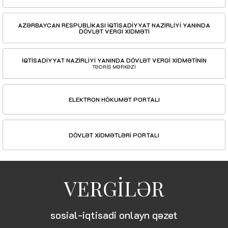
AZƏRBAYCAN RESPUBLİKASI İQTİSADİYYAT NAZİRLİYİ YANINDA
DÖVLƏT VERGİ XİDMƏTİ
İQTİSADİYYAT NAZİRLİYİ YANINDA DÖVLƏT VERGİ XİDMƏTİNİN
TƏDRİS MƏRKƏZİ
ELEKTRON HÖKUMƏT PORTALI
DÖVLƏT XİDMƏTLƏRİ PORTALI
VERGİLƏR
sosial-iqtisadi onlayn qəzet