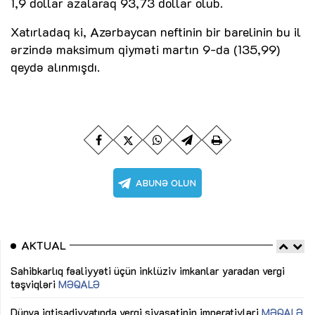
1,9 dollar azalaraq 93,73 dollar olub.
Xatırladaq ki, Azərbaycan neftinin bir barelinin bu il
ərzində maksimum qiyməti martın 9-da (135,99)
qeydə alınmışdı.
AKTUAL
Sahibkarlıq fəaliyyəti üçün inklüziv imkanlar yaradan vergi
“D
təşviqləri
MƏQALƏ
fə
lıq
Dünya iqtisadiyyatında vergi siyasətinin imperativləri
MƏQALƏ
Ni