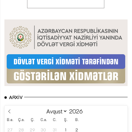
ARXIV
B.e.
Ç.a.
Ç.
C.a.
C.
Ş.
B.
27
28
29
30
31
1
2