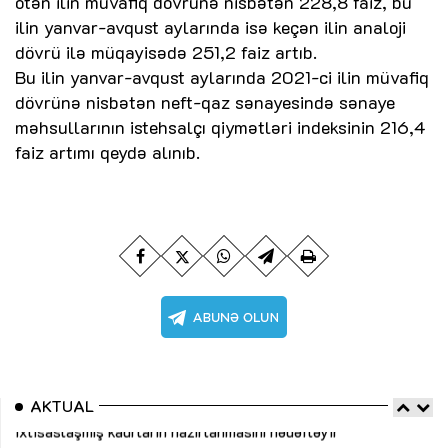
ötən ilin müvafiq dövrünə nisbətən 228,8 faiz, bu
ilin yanvar-avqust aylarında isə keçən ilin analoji
dövrü ilə müqayisədə 251,2 faiz artıb.
Bu ilin yanvar-avqust aylarında 2021-ci ilin müvafiq
dövrünə nisbətən neft-qaz sənayesində sənaye
məhsullarının istehsalçı qiymətləri indeksinin 216,4
faiz artımı qeydə alınıb.
AKTUAL
“Düzgün kommunikasiyanın arxasında real iş və sistemli
Sa