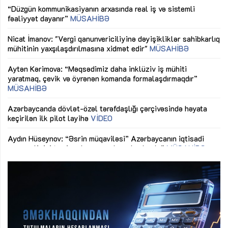
fəaliyyət dayanır”
MÜSAHİBƏ
tə
LƏ
Nicat İmanov: "Vergi qanunvericiliyinə dəyişikliklər sahibkarlıq
Dü
mühitinin yaxşılaşdırılmasına xidmət edir"
MÜSAHİBƏ
Əv
Aytən Kərimova: “Məqsədimiz daha inklüziv iş mühiti
nə
yaratmaq, çevik və öyrənən komanda formalaşdırmaqdır”
MÜSAHİBƏ
Ma
Azərbaycanda dövlət-özəl tərəfdaşlığı çərçivəsində həyata
Gü
keçirilən ilk pilot layihə
VİDEO
ix
Aydın Hüseynov: “Əsrin müqaviləsi” Azərbaycanın iqtisadi
suverenliyini təmin edən əsas dayaqlardandır”
MÜSAHİBƏ