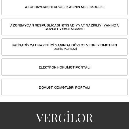
AZƏRBAYCAN RESPUBLİKASININ MİLLİ MƏCLİSİ
AZƏRBAYCAN RESPUBLİKASI İQTİSADİYYAT NAZİRLİYİ YANINDA
DÖVLƏT VERGİ XİDMƏTİ
İQTİSADİYYAT NAZİRLİYİ YANINDA DÖVLƏT VERGİ XİDMƏTİNİN
TƏDRİS MƏRKƏZİ
ELEKTRON HÖKUMƏT PORTALI
DÖVLƏT XİDMƏTLƏRİ PORTALI
VERGİLƏR