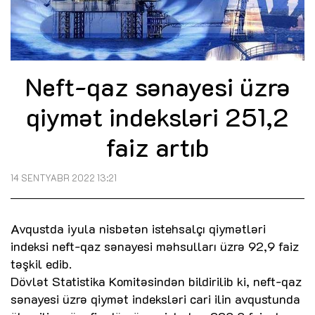
Neft-qaz sənayesi üzrə
qiymət indeksləri 251,2
faiz artıb
14 SENTYABR 2022 13:21
Avqustda iyula nisbətən istehsalçı qiymətləri
indeksi neft-qaz sənayesi məhsulları üzrə 92,9 faiz
təşkil edib.
Dövlət Statistika Komitəsindən bildirilib ki, neft-qaz
sənayesi üzrə qiymət indeksləri cari ilin avqustunda