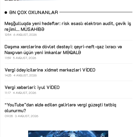
ƏN ÇOX OXUNANLAR
Məşğulluqda yeni hədəflər: risk əsaslı elektron audit, çevik iş
rejimi...
MÜSAHİBƏ
12:54
6 AVQUST, 2026
Daşıma xərclərinə dövlət dəstəyi: qeyri-neft-qaz ixracı və
Naxçıvan üçün yeni imkanlar
MƏQALƏ
11:59
5 AVQUST, 2026
Vergi ödəyicilərinə xidmət mərkəzləri
VİDEO
14:25
4 AVQUST, 2026
Vergi xəbərləri: iyul
VİDEO
11:17
4 AVQUST, 2026
“YouTube”dan əldə edilən gəlirlərə vergi güzəşti tətbiq
olunurmu?
09:35
3 AVQUST, 2026