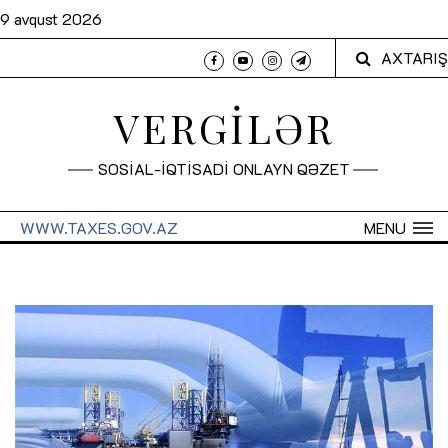
9 avqust 2026
AXTARIŞ
VERGİLƏR
SOSİAL-İQTİSADİ ONLAYN QƏZET
WWW.TAXES.GOV.AZ
MENU