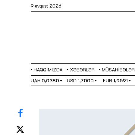
9 avqust 2026
HAQQIMIZDA
XƏBƏRLƏR
MÜSAHIBƏLƏR
EL
0,6489
UAH
0,0380
USD
1,7000
EUR
1,9591