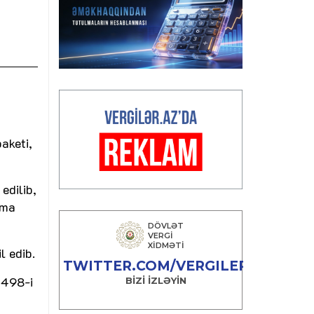
aketi,
edilib,
lma
l edib.
 498-i