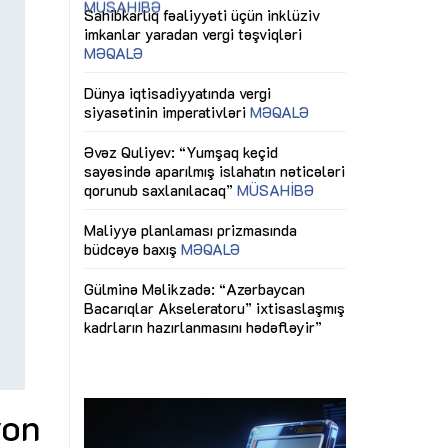
ericiliyinə
Dünya iqtisadiyyatında vergi
Nicat İmanov: "
ühitinin
siyasətinin imperativləri
MƏQALƏ
dəyişikliklər s
edir"
yaxşılaşdırılma
MÜSAHİBƏ
Əvəz Quliyev: “Yumşaq keçid
sayəsində aparılmış islahatın nəticələri
miz daha
qorunub saxlanılacaq”
MÜSAHİBƏ
Aytən Kərimov
, çevik və
inklüziv iş müh
dırmaqdır”
öyrənən komand
Maliyyə planlaması prizmasında
MÜSAHİBƏ
büdcəyə baxış
MƏQALƏ
tərəfdaşlığı
Azərbaycanda d
Gülminə Məlikzadə: “Azərbaycan
n ilk pilot
çərçivəsində hə
Bacarıqlar Akseleratoru” ixtisaslaşmış
layihə
VİDEO
kadrların hazırlanmasını hədəfləyir”
qaviləsi”
Aydın Hüseynov
renliyini
Azərbaycanın iq
andır”
təmin edən əsa
MÜSAHİBƏ
yon