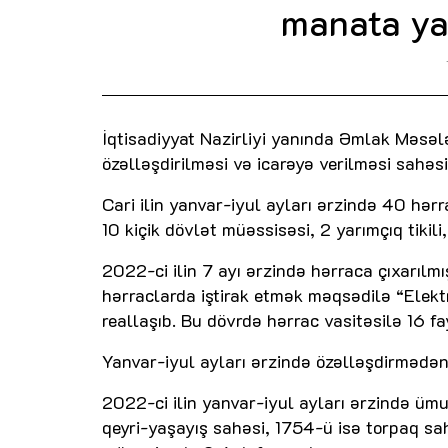
manata yax
İqtisadiyyat Nazirliyi yanında Əmlak Məsəl
özəlləşdirilməsi və icarəyə verilməsi sahəsi
Cari ilin yanvar-iyul ayları ərzində 40 hər
10 kiçik dövlət müəssisəsi, 2 yarımçıq tikili
2022-ci ilin 7 ayı ərzində hərraca çıxarılm
hərraclarda iştirak etmək məqsədilə “Elek
reallaşıb. Bu dövrdə hərrac vasitəsilə 16 fay
Yanvar-iyul ayları ərzində özəlləşdirmədən
2022-ci ilin yanvar-iyul ayları ərzində üm
qeyri-yaşayış sahəsi, 1754-ü isə torpaq sah