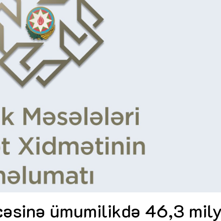
Dünya iqtisadiyyatında vergi
Nicat İmanov: "Vergi qanunv
siyasətinin imperativləri
MƏQALƏ
dəyişikliklər sahibkarlıq m
yaxşılaşdırılmasına xidmət 
MÜSAHİBƏ
Əvəz Quliyev: “Yumşaq keçid
sayəsində aparılmış islahatın nəticələri
qorunub saxlanılacaq”
MÜSAHİBƏ
Aytən Kərimova: “Məqsədi
inklüziv iş mühiti yaratmaq
öyrənən komanda formalaş
Maliyyə planlaması prizmasında
MÜSAHİBƏ
büdcəyə baxış
MƏQALƏ
Azərbaycanda dövlət-özəl 
Gülminə Məlikzadə: “Azərbaycan
çərçivəsində həyata keçirilə
Bacarıqlar Akseleratoru” ixtisaslaşmış
layihə
VİDEO
kadrların hazırlanmasını hədəfləyir”
Aydın Hüseynov: “Əsrin mü
Azərbaycanın iqtisadi suve
təmin edən əsas dayaqlard
MÜSAHİBƏ
cəsinə ümumilikdə 46,3 mil