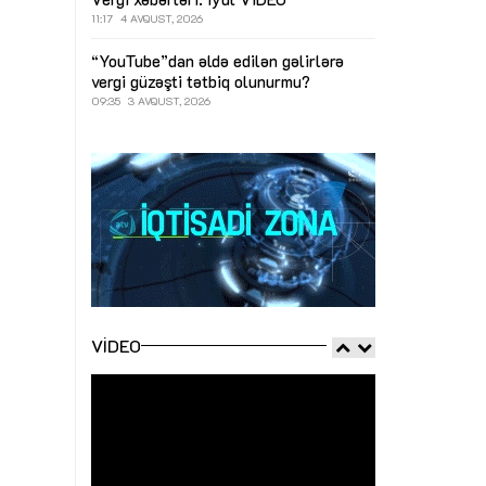
11:17
4 AVQUST, 2026
“YouTube”dan əldə edilən gəlirlərə
vergi güzəşti tətbiq olunurmu?
09:35
3 AVQUST, 2026
VIDEO