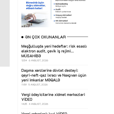
ƏN ÇOX OXUNANLAR
Məşğulluqda yeni hədəflər: risk əsaslı
elektron audit, çevik iş rejimi...
MÜSAHİBƏ
12:54
6 AVQUST, 2026
Daşıma xərclərinə dövlət dəstəyi:
qeyri-neft-qaz ixracı və Naxçıvan üçün
yeni imkanlar
MƏQALƏ
11:59
5 AVQUST, 2026
Vergi ödəyicilərinə xidmət mərkəzləri
VİDEO
14:25
4 AVQUST, 2026
Vergi xəbərləri: iyul
VİDEO