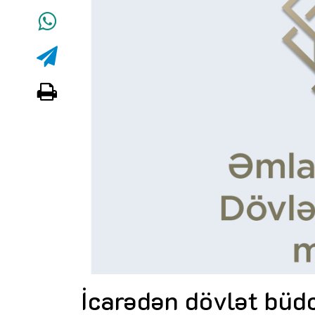
İcarədən dövlət büd