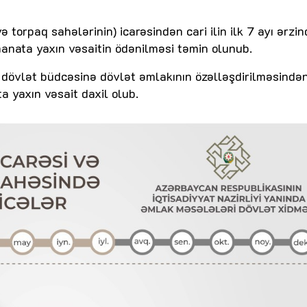
 torpaq sahələrinin) icarəsindən cari ilin ilk 7 ayı ərzi
anata yaxın vəsaitin ödənilməsi təmin olunub.
də dövlət büdcəsinə dövlət əmlakının özəlləşdirilməsində
 yaxın vəsait daxil olub.