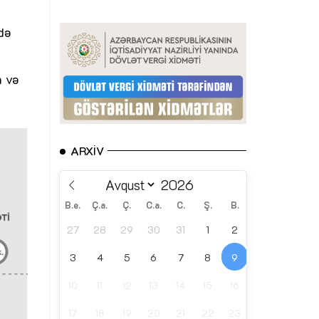
ndə
n və
ARXIV
B.e.
Ç.a.
Ç.
C.a.
C.
Ş.
B.
27
28
29
30
31
1
2
3
4
5
6
7
8
9
10
11
12
13
14
15
16
17
18
19
20
21
22
23