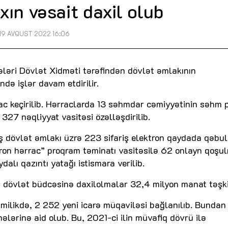
ın vəsait daxil olub
19 AVQUST 2022 16:06
ələri Dövlət Xidməti tərəfindən dövlət əmlakının
ndə işlər davam etdirilir.
rac keçirilib. Hərraclarda 13 səhmdar cəmiyyətinin səhm p
, 327 nəqliyyat vasitəsi özəlləşdirilib.
ış dövlət əmlakı üzrə 223 sifariş elektron qaydada qəbul 
tron hərrac” proqram təminatı vasitəsilə 62 onlayn qoşu
dalı qazıntı yatağı istismara verilib.
 dövlət büdcəsinə daxilolmalar 32,4 milyon manat təşki
umilikdə, 2 252 yeni icarə müqaviləsi bağlanılıb. Bundan
ələrinə aid olub. Bu, 2021-ci ilin müvafiq dövrü ilə