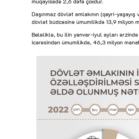
müqayisədə 2,6 dəfə çoxdur.
Daşınmaz dövlət əmlakının (qeyri-yaşayış və
dövlət büdcəsinə ümumilikdə 13,9 milyon m
Beləliklə, bu ilin yanvar-iyul ayları ərzin
icarəsindən ümumilikdə, 46,3 milyon manata