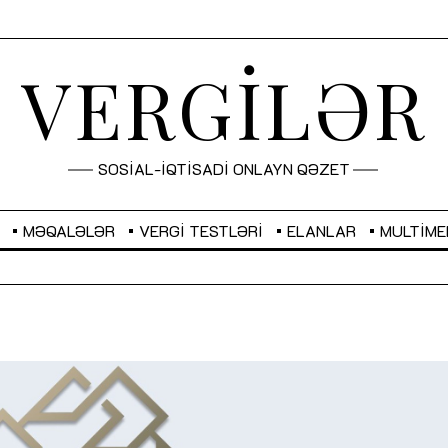
VERGİLƏR
SOSİAL-İQTİSADİ ONLAYN QƏZET
MƏQALƏLƏR
VERGI TESTLƏRI
ELANLAR
MULTIME
GBP
2,2873
RUB
2,0816
Sahibkarlıq fəaliyyəti üçün inklüziv
“Düzgün kommunikasiyanın
imkanlar yaradan vergi təşviqləri
real iş və sistemli fəaliyyə
MƏQALƏ
MÜSAHİBƏ