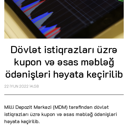
Dövlət istiqrazları üzrə
kupon və əsas məbləğ
ödənişləri həyata keçirilib
22 İYUN 2022 14:58
Milli Depozit Mərkəzi (MDM) tərəfindən dövlət
istiqrazları üzrə kupon və əsas məbləğ ödənişləri
həyata keçirilib.