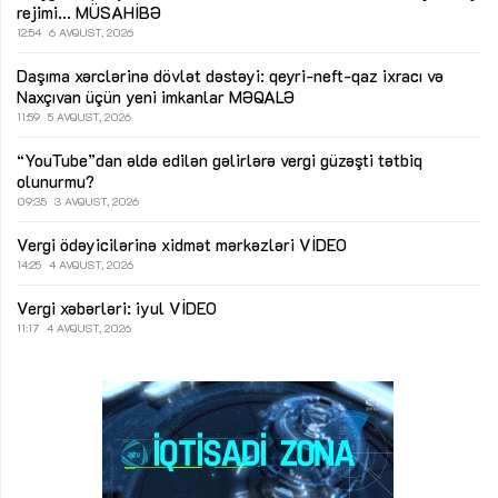
rejimi...
MÜSAHİBƏ
12:54
6 AVQUST, 2026
Daşıma xərclərinə dövlət dəstəyi: qeyri-neft-qaz ixracı və
Naxçıvan üçün yeni imkanlar
MƏQALƏ
11:59
5 AVQUST, 2026
“YouTube”dan əldə edilən gəlirlərə vergi güzəşti tətbiq
olunurmu?
09:35
3 AVQUST, 2026
Vergi ödəyicilərinə xidmət mərkəzləri
VİDEO
14:25
4 AVQUST, 2026
Vergi xəbərləri: iyul
VİDEO
11:17
4 AVQUST, 2026