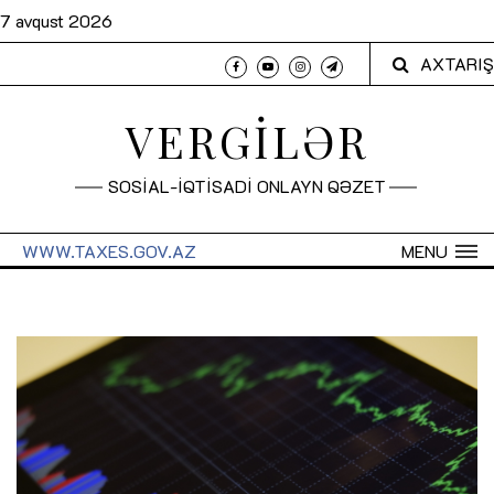
7 avqust 2026
AXTARIŞ
VERGİLƏR
SOSİAL-İQTİSADİ ONLAYN QƏZET
WWW.TAXES.GOV.AZ
MENU