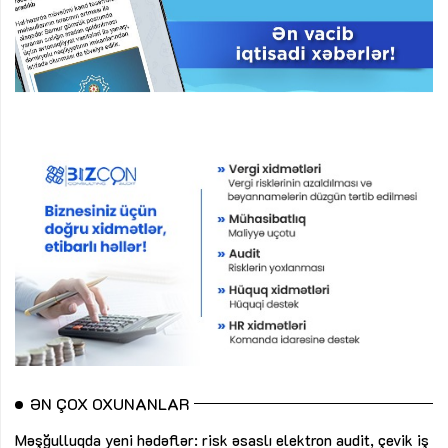
ƏN ÇOX OXUNANLAR
Məşğulluqda yeni hədəflər: risk əsaslı elektron audit, çevik iş