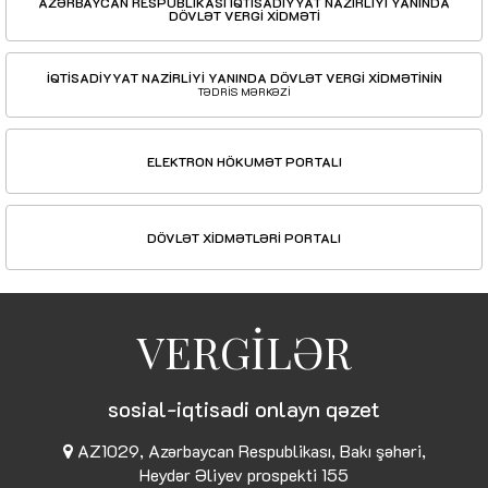
AZƏRBAYCAN RESPUBLİKASI İQTİSADİYYAT NAZİRLİYİ YANINDA
DÖVLƏT VERGİ XİDMƏTİ
İQTİSADİYYAT NAZİRLİYİ YANINDA DÖVLƏT VERGİ XİDMƏTİNİN
TƏDRİS MƏRKƏZİ
ELEKTRON HÖKUMƏT PORTALI
DÖVLƏT XİDMƏTLƏRİ PORTALI
VERGİLƏR
sosial-iqtisadi onlayn qəzet
AZ1029, Azərbaycan Respublikası, Bakı şəhəri,
Heydər Əliyev prospekti 155