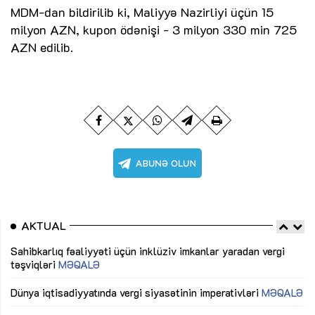
MDM-dan bildirilib ki, Maliyyə Nazirliyi üçün 15
milyon AZN, kupon ödənişi - 3 milyon 330 min 725
AZN edilib.
AKTUAL
Sahibkarlıq fəaliyyəti üçün inklüziv imkanlar yaradan vergi
“D
təşviqləri
MƏQALƏ
fə
lıq
Dünya iqtisadiyyatında vergi siyasətinin imperativləri
MƏQALƏ
Ni
mü