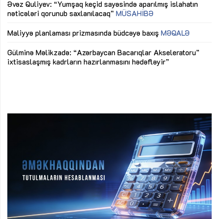
Əvəz Quliyev: “Yumşaq keçid sayəsində aparılmış islahatın
nəticələri qorunub saxlanılacaq”
MÜSAHİBƏ
Ay
ya
M
Maliyyə planlaması prizmasında büdcəyə baxış
MƏQALƏ
Az
Gülminə Məlikzadə: “Azərbaycan Bacarıqlar Akseleratoru”
ke
ixtisaslaşmış kadrların hazırlanmasını hədəfləyir”
Ay
su