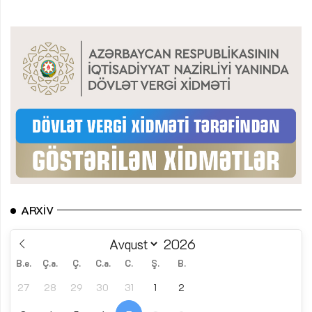
ARXIV
B.e.
Ç.a.
Ç.
C.a.
C.
Ş.
B.
27
28
29
30
31
1
2