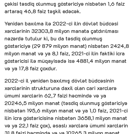
çəkisi təsdiq olunmuş göstəriciyə nisbətən 1,6 faiz
artaraq 46,8 faiz təşkil edəcək.
Yenidən baxılma ilə 2022-ci ilin dövlət büdcəsi
xərclərinin 32303,8 milyon manata çatdırılması
nəzərdə tutulur ki, bu da təsdiq olunmuş
göstəriciyə (29 879 milyon manat) nisbətən 2424,8
milyon manat və ya 8,1 faiz, 2021-ci ilin faktiki icra
göstəricisi ilə müqayisədə isə 4881,4 milyon manat
və ya 17,8 faiz çoxdur.
2022-ci il yenidən baxılmış dövlət büdcəsinin
xərclərinin strukturuna daxil olan cari xərclərə
ümumi xərclərin 62,7 faizi həcmində və ya
20246,5 milyon manat (təsdiq olunmuş göstəriciyə
nisbətən 195,6 milyon manat və ya 1,0 faiz, 2021-ci
ilin icra göstəricisinə nisbətən 3658,1 milyon manat
və ya 22,1 faiz çox), əsaslı xərclərə ümumi xərclərin
31,8 faizi həcmində və ya 10265,3 milyon manat