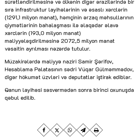
sürətləndirilməsinə və ölkənin digər ərazilərində bir
sıra infrastruktur layihələrinin və əsaslı xərclərin
(1291,1 milyon manat), həmçinin ərzaq məhsullarının
qiymətlərinin bahalaşması ilə əlaqədar əlavə
xərclərin (193,0 milyon manat)
maliyyələşdirilməsinə 2072,5 milyon manat
vəsaitin ayrılması nəzərdə tutulur.
Müzakirələrdə maliyyə naziri Samir Şərifov,
Hesablama Palatasının sədri Vüqar Gülməmmədov,
digər hökumət üzvləri və deputatlar iştirak ediblər.
Qanun layihəsi səsvermədən sonra birinci oxunuşda
qəbul edilib.