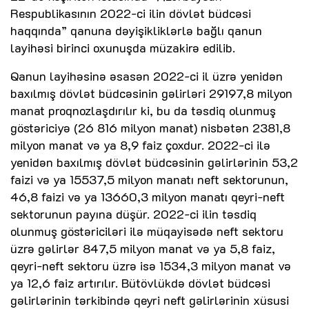
Respublikasının 2022-ci ilin dövlət büdcəsi
haqqında” qanuna dəyişikliklərlə bağlı qanun
layihəsi birinci oxunuşda müzakirə edilib.
Qanun layihəsinə əsasən 2022-ci il üzrə yenidən
baxılmış dövlət büdcəsinin gəlirləri 29197,8 milyon
manat proqnozlaşdırılır ki, bu da təsdiq olunmuş
göstəriciyə (26 816 milyon manat) nisbətən 2381,8
milyon manat və ya 8,9 faiz çoxdur. 2022-ci ilə
yenidən baxılmış dövlət büdcəsinin gəlirlərinin 53,2
faizi və ya 15537,5 milyon manatı neft sektorunun,
46,8 faizi və ya 13660,3 milyon manatı qeyri-neft
sektorunun payına düşür. 2022-ci ilin təsdiq
olunmuş göstəriciləri ilə müqayisədə neft sektoru
üzrə gəlirlər 847,5 milyon manat və ya 5,8 faiz,
qeyri-neft sektoru üzrə isə 1534,3 milyon manat və
ya 12,6 faiz artırılır. Bütövlükdə dövlət büdcəsi
gəlirlərinin tərkibində qeyri neft gəlirlərinin xüsusi