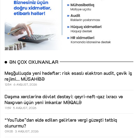
ƏN ÇOX OXUNANLAR
Məşğulluqda yeni hədəflər: risk əsaslı elektron audit, çevik iş
rejimi...
MÜSAHİBƏ
12:54
6 AVQUST, 2026
Daşıma xərclərinə dövlət dəstəyi: qeyri-neft-qaz ixracı və
Naxçıvan üçün yeni imkanlar
MƏQALƏ
11:59
5 AVQUST, 2026
“YouTube”dan əldə edilən gəlirlərə vergi güzəşti tətbiq
olunurmu?
09:35
3 AVQUST, 2026