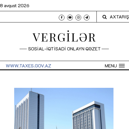
8 avqust 2026
AXTARIŞ
VERGİLƏR
SOSİAL-İQTİSADİ ONLAYN QƏZET
WWW.TAXES.GOV.AZ
MENU