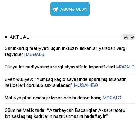
AKTUAL
Sahibkarlıq fəaliyyəti üçün inklüziv imkanlar yaradan vergi
“D
təşviqləri
MƏQALƏ
fə
lıq
Dünya iqtisadiyyatında vergi siyasətinin imperativləri
MƏQALƏ
Ni
mü
Əvəz Quliyev: “Yumşaq keçid sayəsində aparılmış islahatın
nəticələri qorunub saxlanılacaq”
MÜSAHİBƏ
Ay
ya
M
Maliyyə planlaması prizmasında büdcəyə baxış
MƏQALƏ
Az
Gülminə Məlikzadə: “Azərbaycan Bacarıqlar Akseleratoru”
ke
ixtisaslaşmış kadrların hazırlanmasını hədəfləyir”
Ay
su