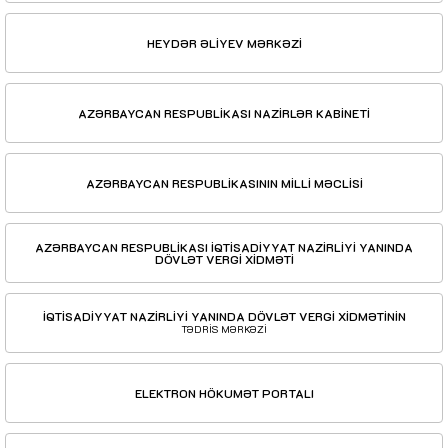
HEYDƏR ƏLİYEV MƏRKƏZİ
AZƏRBAYCAN RESPUBLİKASI NAZİRLƏR KABİNETİ
AZƏRBAYCAN RESPUBLİKASININ MİLLİ MƏCLİSİ
AZƏRBAYCAN RESPUBLİKASI İQTİSADİYYAT NAZİRLİYİ YANINDA
DÖVLƏT VERGİ XİDMƏTİ
İQTİSADİYYAT NAZİRLİYİ YANINDA DÖVLƏT VERGİ XİDMƏTİNİN
TƏDRİS MƏRKƏZİ
ELEKTRON HÖKUMƏT PORTALI