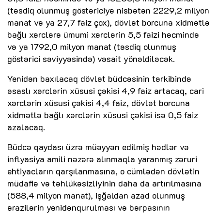
(təsdiq olunmuş göstəriciyə nisbətən 2229,2 milyon
manat və ya 27,7 faiz çox), dövlət borcuna xidmətlə
bağlı xərclərə ümumi xərclərin 5,5 faizi həcmində
və ya 1792,0 milyon manat (təsdiq olunmuş
göstərici səviyyəsində) vəsait yönəldiləcək.
Yenidən baxılacaq dövlət büdcəsinin tərkibində
əsaslı xərclərin xüsusi çəkisi 4,9 faiz artacaq, cari
xərclərin xüsusi çəkisi 4,4 faiz, dövlət borcuna
xidmətlə bağlı xərclərin xüsusi çəkisi isə 0,5 faiz
azalacaq.
Büdcə qaydası üzrə müəyyən edilmiş hədlər və
inflyasiya amili nəzərə alınmaqla yaranmış zəruri
ehtiyacların qarşılanmasına, o cümlədən dövlətin
müdafiə və təhlükəsizliyinin daha da artırılmasına
(588,4 milyon manat), işğaldan azad olunmuş
ərazilərin yenidənqurulması və bərpasının