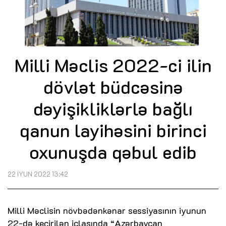
Milli Məclis 2022-ci ilin
dövlət büdcəsinə
dəyişikliklərlə bağlı
qanun layihəsini birinci
oxunuşda qəbul edib
22 İYUN 2022 13:42
Milli Məclisin növbədənkənar sessiyasının iyunun
22-də keçirilən iclasında “Azərbaycan