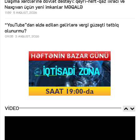
Daşıma xərclərinə dövlət dəstəyi: qeyri-neft-qaz ixracı və
Naxçıvan üçün yeni imkanlar
MƏQALƏ
11:59
5 AVQUST, 2026
“YouTube”dan əldə edilən gəlirlərə vergi güzəşti tətbiq
olunurmu?
09:35
3 AVQUST, 2026
VIDEO