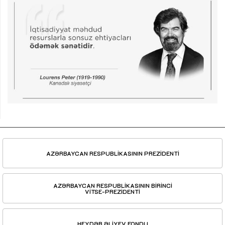
AZƏRBAYCAN RESPUBLİKASININ PREZİDENTİ
AZƏRBAYCAN RESPUBLİKASININ BİRİNCİ
VİTSE-PREZİDENTİ
HEYDƏR ƏLİYEV FONDU