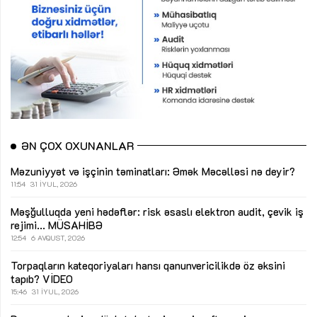
ƏN ÇOX OXUNANLAR
Məzuniyyət və işçinin təminatları: Əmək Məcəlləsi nə deyir?
11:54
31 İYUL, 2026
Məşğulluqda yeni hədəflər: risk əsaslı elektron audit, çevik iş
rejimi...
MÜSAHİBƏ
12:54
6 AVQUST, 2026
Torpaqların kateqoriyaları hansı qanunvericilikdə öz əksini
tapıb?
VİDEO
15:46
31 İYUL, 2026