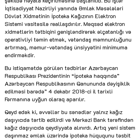
şəkildə həyata keçirilməsinə başlanılıb. Bu işlər
İqtisadiyyat Nazirliyi yanında Əmlak Məsələləri
Dövlət Xidmətinin İpoteka Kağızının Elektron
Sistemi vasitəsilə reallaşdırılır. Məqsəd elektron
xidmətlərin tətbiqini genişləndirərək əlçatanlığı və
operativliyi təmin etmək, vətəndaş məmnunluğunu
artırmaq, məmur-vətəndaş ünsiyyətini minimuma
endirməkdir.
Bu istiqamətdə görülən tədbirlər Azərbaycan
Respublikası Prezidentinin “İpoteka haqqında”
Azərbaycan Respublikasının Qanununda dəyişiklik
edilməsi barədə” 4 dekabr 2018-ci il tarixli
Fərmanına uyğun olaraq aparılır.
Qeyd edək ki, əvvəllər bu sənədlər yalnız kağız
daşıyıcıda tərtib edilirdi və Mərkəzi Bank tərəfindən
kağız daşıyıcıda qeydiyyata alınırdı. Artıq yeni sistem
daşınmaz əmlak üzərində ipoteka hüququnu təsbit