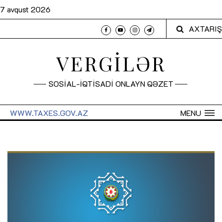
7 avqust 2026
AXTARIŞ
VERGİLƏR
SOSİAL-İQTİSADİ ONLAYN QƏZET
WWW.TAXES.GOV.AZ
MENU