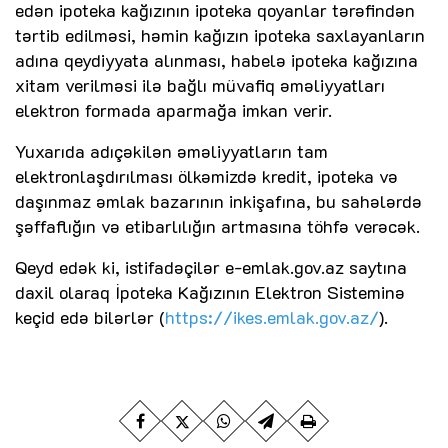
edən ipoteka kağızının ipoteka qoyanlar tərəfindən
tərtib edilməsi, həmin kağızın ipoteka saxlayanların
adına qeydiyyata alınması, habelə ipoteka kağızına
xitam verilməsi ilə bağlı müvafiq əməliyyatları
elektron formada aparmağa imkan verir.
Yuxarıda adıçəkilən əməliyyatların tam
elektronlaşdırılması ölkəmizdə kredit, ipoteka və
daşınmaz əmlak bazarının inkişafına, bu sahələrdə
şəffaflığın və etibarlılığın artmasına töhfə verəcək.
Qeyd edək ki, istifadəçilər e-emlak.gov.az saytına
daxil olaraq İpoteka Kağızının Elektron Sisteminə
keçid edə bilərlər (
https://ikes.emlak.gov.az/
).