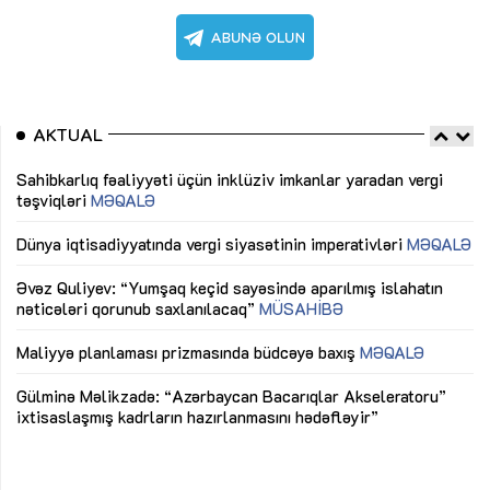
AKTUAL
Sahibkarlıq fəaliyyəti üçün inklüziv imkanlar yaradan vergi
“D
təşviqləri
MƏQALƏ
fə
lıq
Dünya iqtisadiyyatında vergi siyasətinin imperativləri
MƏQALƏ
Ni
mü
Əvəz Quliyev: “Yumşaq keçid sayəsində aparılmış islahatın
nəticələri qorunub saxlanılacaq”
MÜSAHİBƏ
Ay
ya
M
Maliyyə planlaması prizmasında büdcəyə baxış
MƏQALƏ
Az
Gülminə Məlikzadə: “Azərbaycan Bacarıqlar Akseleratoru”
ke
ixtisaslaşmış kadrların hazırlanmasını hədəfləyir”
Ay
su