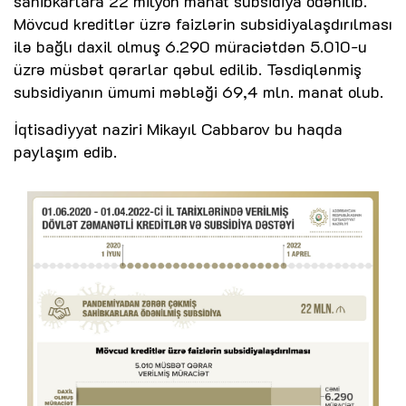
sahibkarlara 22 milyon manat subsidiya ödənilib.
Mövcud kreditlər üzrə faizlərin subsidiyalaşdırılması
ilə bağlı daxil olmuş 6.290 müraciətdən 5.010-u
üzrə müsbət qərarlar qəbul edilib. Təsdiqlənmiş
subsidiyanın ümumi məbləği 69,4 mln. manat olub.
İqtisadiyyat naziri Mikayıl Cabbarov bu haqda
paylaşım edib.