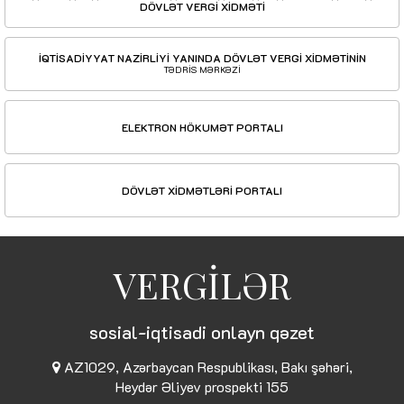
DÖVLƏT VERGİ XİDMƏTİ
İQTİSADİYYAT NAZİRLİYİ YANINDA DÖVLƏT VERGİ XİDMƏTİNİN
TƏDRİS MƏRKƏZİ
ELEKTRON HÖKUMƏT PORTALI
DÖVLƏT XİDMƏTLƏRİ PORTALI
VERGİLƏR
sosial-iqtisadi onlayn qəzet
AZ1029, Azərbaycan Respublikası, Bakı şəhəri,
Heydər Əliyev prospekti 155