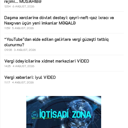
rejimi...
MÜSAHİBƏ
12:54
6 AVQUST, 2026
Daşıma xərclərinə dövlət dəstəyi: qeyri-neft-qaz ixracı və
Naxçıvan üçün yeni imkanlar
MƏQALƏ
11:59
5 AVQUST, 2026
“YouTube”dan əldə edilən gəlirlərə vergi güzəşti tətbiq
olunurmu?
09:35
3 AVQUST, 2026
Vergi ödəyicilərinə xidmət mərkəzləri
VİDEO
14:25
4 AVQUST, 2026
Vergi xəbərləri: iyul
VİDEO
11:17
4 AVQUST, 2026