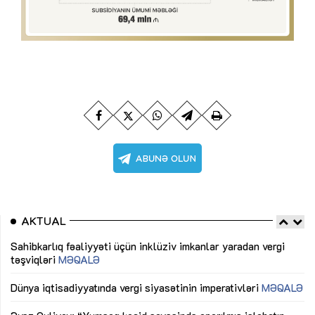
AKTUAL
Sahibkarlıq fəaliyyəti üçün inklüziv imkanlar yaradan vergi
“D
təşviqləri
MƏQALƏ
fə
lıq
Dünya iqtisadiyyatında vergi siyasətinin imperativləri
MƏQALƏ
Ni
mü