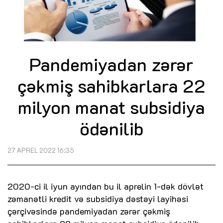
Pandemiyadan zərər
çəkmiş sahibkarlara 22
milyon manat subsidiya
ödənilib
27 APREL 2022 16:35
2020-ci il iyun ayından bu il aprelin 1-dək dövlət
zəmanətli kredit və subsidiya dəstəyi layihəsi
çərçivəsində pandemiyadan zərər çəkmiş