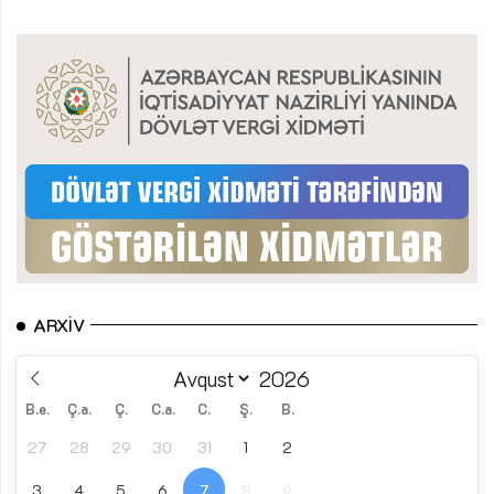
ARXIV
B.e.
Ç.a.
Ç.
C.a.
C.
Ş.
B.
27
28
29
30
31
1
2
3
4
5
6
7
8
9