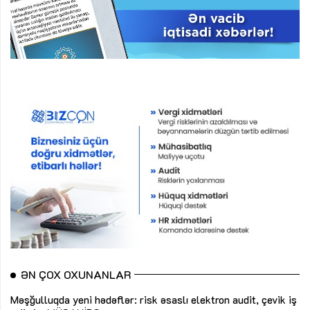
ƏN ÇOX OXUNANLAR
Məşğulluqda yeni hədəflər: risk əsaslı elektron audit, çevik iş