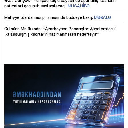
Əvəz Quliyev: “Yumşaq keçid sayəsində aparılmış islahatın
nəticələri qorunub saxlanılacaq”
MÜSAHİBƏ
Ay
ya
M
Maliyyə planlaması prizmasında büdcəyə baxış
MƏQALƏ
Az
Gülminə Məlikzadə: “Azərbaycan Bacarıqlar Akseleratoru”
ke
ixtisaslaşmış kadrların hazırlanmasını hədəfləyir”
Ay
su