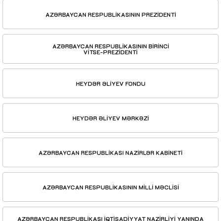
AZƏRBAYCAN RESPUBLİKASININ PREZİDENTİ
AZƏRBAYCAN RESPUBLİKASININ BİRİNCİ
VİTSE-PREZİDENTİ
HEYDƏR ƏLİYEV FONDU
HEYDƏR ƏLİYEV MƏRKƏZİ
AZƏRBAYCAN RESPUBLİKASI NAZİRLƏR KABİNETİ
AZƏRBAYCAN RESPUBLİKASININ MİLLİ MƏCLİSİ
AZƏRBAYCAN RESPUBLİKASI İQTİSADİYYAT NAZİRLİYİ YANINDA