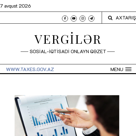
7 avqust 2026
AXTARIŞ
VERGİLƏR
SOSİAL-İQTİSADİ ONLAYN QƏZET
WWW.TAXES.GOV.AZ
MENU