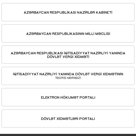
AZƏRBAYCAN RESPUBLİKASI NAZİRLƏR KABİNETİ
AZƏRBAYCAN RESPUBLİKASININ MİLLİ MƏCLİSİ
AZƏRBAYCAN RESPUBLİKASI İQTİSADİYYAT NAZİRLİYİ YANINDA
DÖVLƏT VERGİ XİDMƏTİ
İQTİSADİYYAT NAZİRLİYİ YANINDA DÖVLƏT VERGİ XİDMƏTİNİN
TƏDRİS MƏRKƏZİ
ELEKTRON HÖKUMƏT PORTALI
DÖVLƏT XİDMƏTLƏRİ PORTALI