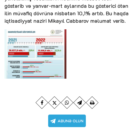
göstərib və yanvar-mart aylarında bu göstərici ötən
ilin müvafiq dövrünə nisbətən 10,1% artıb. Bu haqda
iqtisadiyyat naziri Mikayıl Cabbarov məlumat verib.