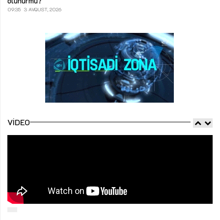
olunurmu?
09:35
3 AVQUST, 2026
VIDEO