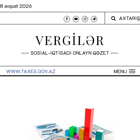
8 avqust 2026
AXTARIŞ
VERGİLƏR
SOSİAL-İQTİSADİ ONLAYN QƏZET
WWW.TAXES.GOV.AZ
MENU