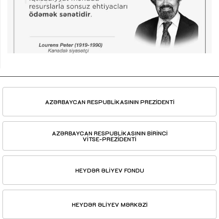
AZƏRBAYCAN RESPUBLİKASININ PREZİDENTİ
AZƏRBAYCAN RESPUBLİKASININ BİRİNCİ
VİTSE-PREZİDENTİ
HEYDƏR ƏLİYEV FONDU
HEYDƏR ƏLİYEV MƏRKƏZİ