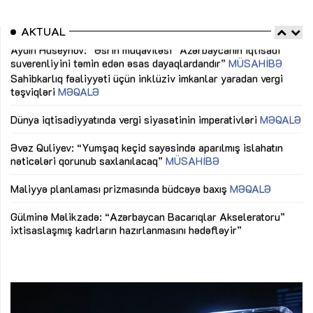
AKTUAL
Sahibkarlıq fəaliyyəti üçün inklüziv imkanlar yaradan vergi
“D
təşviqləri
MƏQALƏ
fə
lıq
Dünya iqtisadiyyatında vergi siyasətinin imperativləri
MƏQALƏ
Ni
mü
Əvəz Quliyev: “Yumşaq keçid sayəsində aparılmış islahatın
nəticələri qorunub saxlanılacaq”
MÜSAHİBƏ
Ay
ya
M
Maliyyə planlaması prizmasında büdcəyə baxış
MƏQALƏ
Az
Gülminə Məlikzadə: “Azərbaycan Bacarıqlar Akseleratoru”
ke
ixtisaslaşmış kadrların hazırlanmasını hədəfləyir”
Ay
su