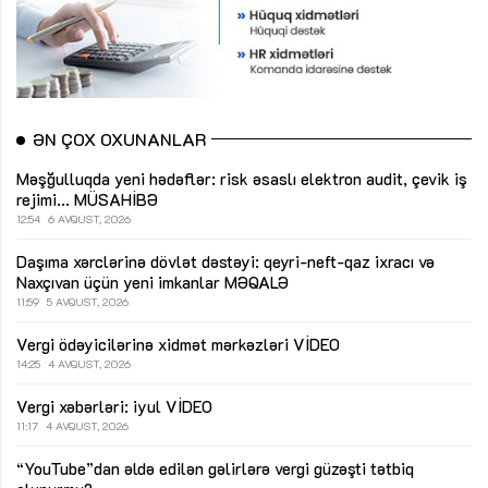
ƏN ÇOX OXUNANLAR
Məşğulluqda yeni hədəflər: risk əsaslı elektron audit, çevik iş
rejimi...
MÜSAHİBƏ
12:54
6 AVQUST, 2026
Daşıma xərclərinə dövlət dəstəyi: qeyri-neft-qaz ixracı və
Naxçıvan üçün yeni imkanlar
MƏQALƏ
11:59
5 AVQUST, 2026
Vergi ödəyicilərinə xidmət mərkəzləri
VİDEO
14:25
4 AVQUST, 2026
Vergi xəbərləri: iyul
VİDEO
11:17
4 AVQUST, 2026
“YouTube”dan əldə edilən gəlirlərə vergi güzəşti tətbiq