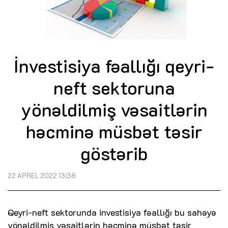
İnvestisiya fəallığı qeyri-
neft sektoruna
yönəldilmiş vəsaitlərin
həcminə müsbət təsir
göstərib
22 APREL 2022 13:38
Qeyri-neft sektorunda investisiya fəallığı bu sahəyə
yönəldilmiş vəsaitlərin həcminə müsbət təsir