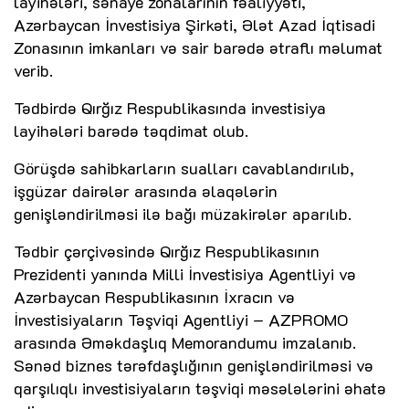
layihələri, sənaye zonalarının fəaliyyəti,
Azərbaycan İnvestisiya Şirkəti, Ələt Azad İqtisadi
Zonasının imkanları və sair barədə ətraflı məlumat
verib.
Tədbirdə Qırğız Respublikasında investisiya
layihələri barədə təqdimat olub.
Görüşdə sahibkarların sualları cavablandırılıb,
işgüzar dairələr arasında əlaqələrin
genişləndirilməsi ilə bağı müzakirələr aparılıb.
Tədbir çərçivəsində Qırğız Respublikasının
Prezidenti yanında Milli İnvestisiya Agentliyi və
Azərbaycan Respublikasının İxracın və
İnvestisiyaların Təşviqi Agentliyi – AZPROMO
arasında Əməkdaşlıq Memorandumu imzalanıb.
Sənəd biznes tərəfdaşlığının genişləndirilməsi və
qarşılıqlı investisiyaların təşviqi məsələlərini əhatə