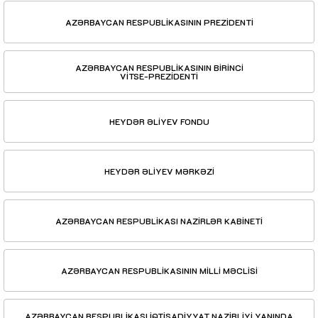
AZƏRBAYCAN RESPUBLİKASININ PREZİDENTİ
AZƏRBAYCAN RESPUBLİKASININ BİRİNCİ
VİTSE-PREZİDENTİ
HEYDƏR ƏLİYEV FONDU
HEYDƏR ƏLİYEV MƏRKƏZİ
AZƏRBAYCAN RESPUBLİKASI NAZİRLƏR KABİNETİ
AZƏRBAYCAN RESPUBLİKASININ MİLLİ MƏCLİSİ
AZƏRBAYCAN RESPUBLİKASI İQTİSADİYYAT NAZİRLİYİ YANINDA