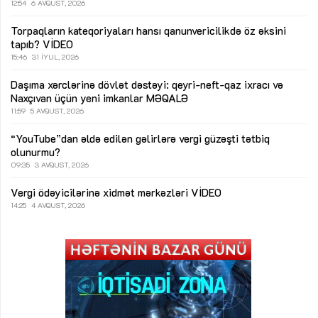
12:54
6 AVQUST, 2026
Torpaqların kateqoriyaları hansı qanunvericilikdə öz əksini
tapıb?
VİDEO
15:46
31 İYUL, 2026
Daşıma xərclərinə dövlət dəstəyi: qeyri-neft-qaz ixracı və
Naxçıvan üçün yeni imkanlar
MƏQALƏ
11:59
5 AVQUST, 2026
“YouTube”dan əldə edilən gəlirlərə vergi güzəşti tətbiq
olunurmu?
09:35
3 AVQUST, 2026
Vergi ödəyicilərinə xidmət mərkəzləri
VİDEO
14:25
4 AVQUST, 2026