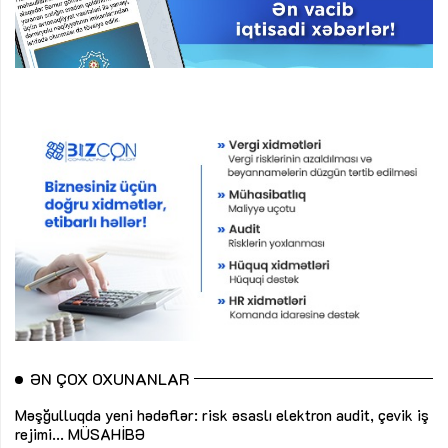
ƏN ÇOX OXUNANLAR
Məşğulluqda yeni hədəflər: risk əsaslı elektron audit, çevik iş
rejimi...
MÜSAHİBƏ