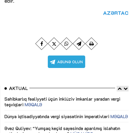
edir.
AZƏRTAC
AKTUAL
Sahibkarlıq fəaliyyəti üçün inklüziv imkanlar yaradan vergi
“D
təşviqləri
MƏQALƏ
fə
lıq
Dünya iqtisadiyyatında vergi siyasətinin imperativləri
MƏQALƏ
Ni
mü
Əvəz Quliyev: “Yumşaq keçid sayəsində aparılmış islahatın