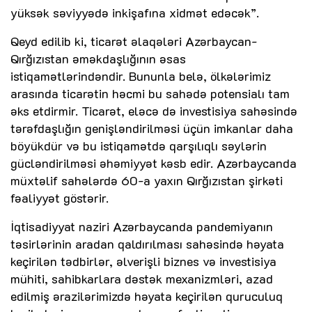
yüksək səviyyədə inkişafına xidmət edəcək”.
Qeyd edilib ki, ticarət əlaqələri Azərbaycan-
Qırğızıstan əməkdaşlığının əsas
istiqamətlərindəndir. Bununla belə, ölkələrimiz
arasında ticarətin həcmi bu sahədə potensialı tam
əks etdirmir. Ticarət, eləcə də investisiya sahəsində
tərəfdaşlığın genişləndirilməsi üçün imkanlar daha
böyükdür və bu istiqamətdə qarşılıqlı səylərin
gücləndirilməsi əhəmiyyət kəsb edir. Azərbaycanda
müxtəlif sahələrdə 60-a yaxın Qırğızıstan şirkəti
fəaliyyət göstərir.
İqtisadiyyat naziri Azərbaycanda pandemiyanın
təsirlərinin aradan qaldırılması sahəsində həyata
keçirilən tədbirlər, əlverişli biznes və investisiya
mühiti, sahibkarlara dəstək mexanizmləri, azad
edilmiş ərazilərimizdə həyata keçirilən quruculuq