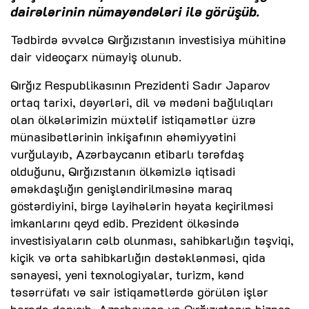
dairələrinin nümayəndələri ilə görüşüb.
Tədbirdə əvvəlcə Qırğızıstanın investisiya mühitinə
dair videoçarx nümayiş olunub.
Qırğız Respublikasının Prezidenti Sadır Japarov
ortaq tarixi, dəyərləri, dil və mədəni bağlılıqları
olan ölkələrimizin müxtəlif istiqamətlər üzrə
münasibətlərinin inkişafının əhəmiyyətini
vurğulayıb, Azərbaycanın etibarlı tərəfdaş
olduğunu, Qırğızıstanın ölkəmizlə iqtisadi
əməkdaşlığın genişləndirilməsinə maraq
göstərdiyini, birgə layihələrin həyata keçirilməsi
imkanlarını qeyd edib. Prezident ölkəsində
investisiyaların cəlb olunması, sahibkarlığın təşviqi,
kiçik və orta sahibkarlığın dəstəklənməsi, qida
sənayesi, yeni texnologiyalar, turizm, kənd
təsərrüfatı və sair istiqamətlərdə görülən işlər
barədə danışıb, Azərbaycan və Qırğızıstanın biznes