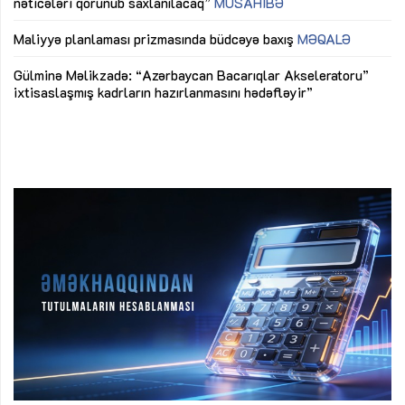
nəticələri qorunub saxlanılacaq”
MÜSAHİBƏ
Ay
ya
M
Maliyyə planlaması prizmasında büdcəyə baxış
MƏQALƏ
Az
Gülminə Məlikzadə: “Azərbaycan Bacarıqlar Akseleratoru”
ke
ixtisaslaşmış kadrların hazırlanmasını hədəfləyir”
Ay
su