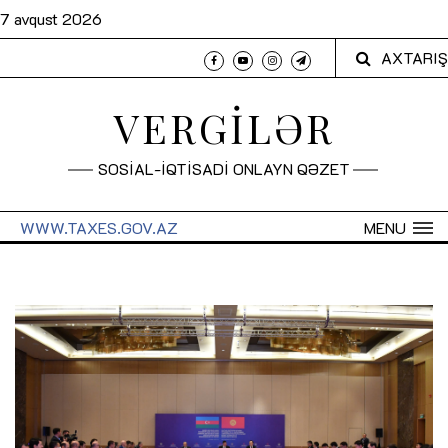
7 avqust 2026
AXTARIŞ
VERGİLƏR
SOSİAL-İQTİSADİ ONLAYN QƏZET
WWW.TAXES.GOV.AZ
MENU