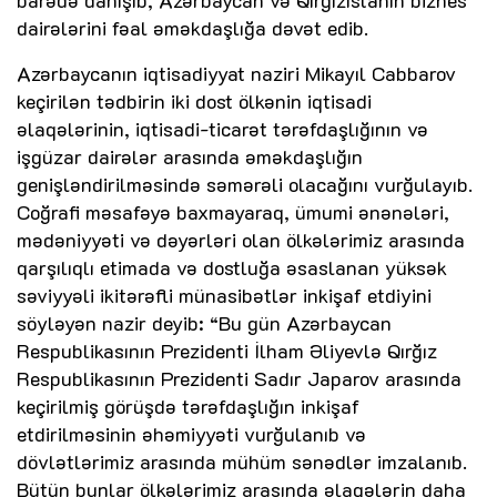
dairələrini fəal əməkdaşlığa dəvət edib.
Azərbaycanın iqtisadiyyat naziri Mikayıl Cabbarov
keçirilən tədbirin iki dost ölkənin iqtisadi
əlaqələrinin, iqtisadi-ticarət tərəfdaşlığının və
işgüzar dairələr arasında əməkdaşlığın
genişləndirilməsində səmərəli olacağını vurğulayıb.
Coğrafi məsafəyə baxmayaraq, ümumi ənənələri,
mədəniyyəti və dəyərləri olan ölkələrimiz arasında
qarşılıqlı etimada və dostluğa əsaslanan yüksək
səviyyəli ikitərəfli münasibətlər inkişaf etdiyini
söyləyən nazir deyib: “Bu gün Azərbaycan
Respublikasının Prezidenti İlham Əliyevlə Qırğız
Respublikasının Prezidenti Sadır Japarov arasında
keçirilmiş görüşdə tərəfdaşlığın inkişaf
etdirilməsinin əhəmiyyəti vurğulanıb və
dövlətlərimiz arasında mühüm sənədlər imzalanıb.
Bütün bunlar ölkələrimiz arasında əlaqələrin daha