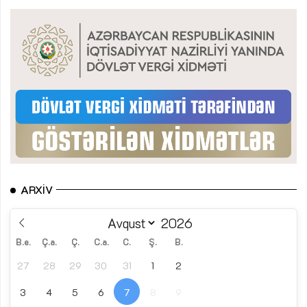
ARXIV
B.e.
Ç.a.
Ç.
C.a.
C.
Ş.
B.
27
28
29
30
31
1
2
3
4
5
6
7
8
9