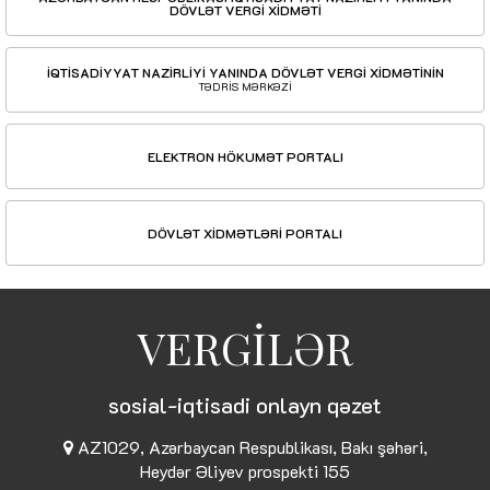
DÖVLƏT VERGİ XİDMƏTİ
İQTİSADİYYAT NAZİRLİYİ YANINDA DÖVLƏT VERGİ XİDMƏTİNİN
TƏDRİS MƏRKƏZİ
ELEKTRON HÖKUMƏT PORTALI
DÖVLƏT XİDMƏTLƏRİ PORTALI
VERGİLƏR
sosial-iqtisadi onlayn qəzet
AZ1029, Azərbaycan Respublikası, Bakı şəhəri,
Heydər Əliyev prospekti 155