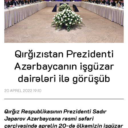
Qırğızıstan Prezidenti
Azərbaycanın işgüzar
dairələri ilə görüşüb
20 APREL 2022 19:10
Qırğız Respublikasının Prezidenti Sadır
Japarov Azərbaycana rəsmi səfəri
çərçivəsində aprelin 20-də ölkəmizin işgüzar