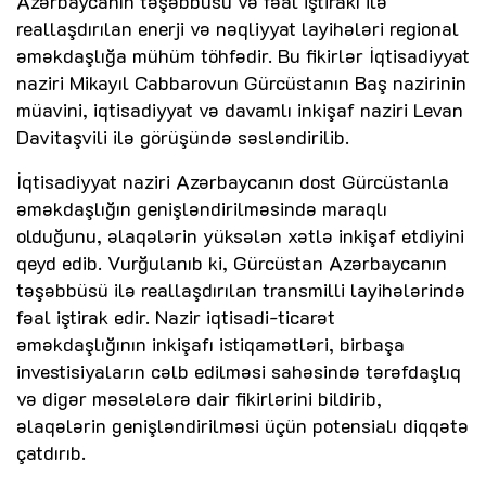
Azərbaycanın təşəbbüsü və fəal iştirakı ilə
reallaşdırılan enerji və nəqliyyat layihələri regional
əməkdaşlığa mühüm töhfədir. Bu fikirlər İqtisadiyyat
naziri Mikayıl Cabbarovun Gürcüstanın Baş nazirinin
müavini, iqtisadiyyat və davamlı inkişaf naziri Levan
Davitaşvili ilə görüşündə səsləndirilib.
İqtisadiyyat naziri Azərbaycanın dost Gürcüstanla
əməkdaşlığın genişləndirilməsində maraqlı
olduğunu, əlaqələrin yüksələn xətlə inkişaf etdiyini
qeyd edib. Vurğulanıb ki, Gürcüstan Azərbaycanın
təşəbbüsü ilə reallaşdırılan transmilli layihələrində
fəal iştirak edir. Nazir iqtisadi-ticarət
əməkdaşlığının inkişafı istiqamətləri, birbaşa
investisiyaların cəlb edilməsi sahəsində tərəfdaşlıq
və digər məsələlərə dair fikirlərini bildirib,
əlaqələrin genişləndirilməsi üçün potensialı diqqətə
çatdırıb.