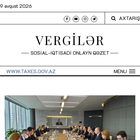
9 avqust 2026
AXTARIŞ
VERGİLƏR
SOSİAL-İQTİSADİ ONLAYN QƏZET
WWW.TAXES.GOV.AZ
MENU