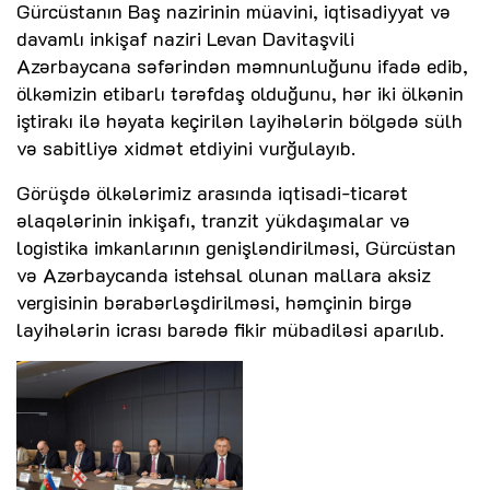
Gürcüstanın Baş nazirinin müavini, iqtisadiyyat və
davamlı inkişaf naziri Levan Davitaşvili
Azərbaycana səfərindən məmnunluğunu ifadə edib,
ölkəmizin etibarlı tərəfdaş olduğunu, hər iki ölkənin
iştirakı ilə həyata keçirilən layihələrin bölgədə sülh
və sabitliyə xidmət etdiyini vurğulayıb.
Görüşdə ölkələrimiz arasında iqtisadi-ticarət
əlaqələrinin inkişafı, tranzit yükdaşımalar və
logistika imkanlarının genişləndirilməsi, Gürcüstan
və Azərbaycanda istehsal olunan mallara aksiz
vergisinin bərabərləşdirilməsi, həmçinin birgə
layihələrin icrası barədə fikir mübadiləsi aparılıb.