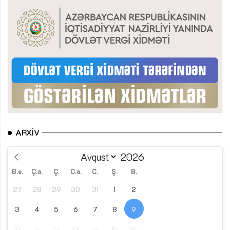
ARXIV
B.e.
Ç.a.
Ç.
C.a.
C.
Ş.
B.
27
28
29
30
31
1
2
3
4
5
6
7
8
9
10
11
12
13
14
15
16