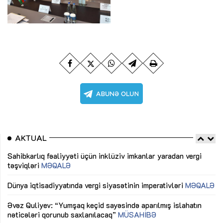
AKTUAL
Sahibkarlıq fəaliyyəti üçün inklüziv imkanlar yaradan vergi
“D
təşviqləri
MƏQALƏ
fə
lıq
Dünya iqtisadiyyatında vergi siyasətinin imperativləri
MƏQALƏ
Ni
mü
Əvəz Quliyev: “Yumşaq keçid sayəsində aparılmış islahatın
nəticələri qorunub saxlanılacaq”
MÜSAHİBƏ
Ay