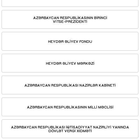
AZƏRBAYCAN RESPUBLİKASININ BİRİNCİ
VİTSE-PREZİDENTİ
HEYDƏR ƏLİYEV FONDU
HEYDƏR ƏLİYEV MƏRKƏZİ
AZƏRBAYCAN RESPUBLİKASI NAZİRLƏR KABİNETİ
AZƏRBAYCAN RESPUBLİKASININ MİLLİ MƏCLİSİ
AZƏRBAYCAN RESPUBLİKASI İQTİSADİYYAT NAZİRLİYİ YANINDA
DÖVLƏT VERGİ XİDMƏTİ