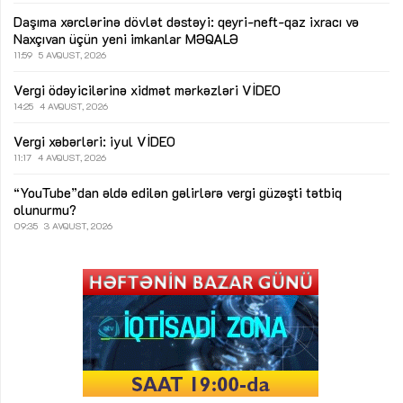
Daşıma xərclərinə dövlət dəstəyi: qeyri-neft-qaz ixracı və
Naxçıvan üçün yeni imkanlar
MƏQALƏ
11:59
5 AVQUST, 2026
Vergi ödəyicilərinə xidmət mərkəzləri
VİDEO
14:25
4 AVQUST, 2026
Vergi xəbərləri: iyul
VİDEO
11:17
4 AVQUST, 2026
“YouTube”dan əldə edilən gəlirlərə vergi güzəşti tətbiq
olunurmu?
09:35
3 AVQUST, 2026