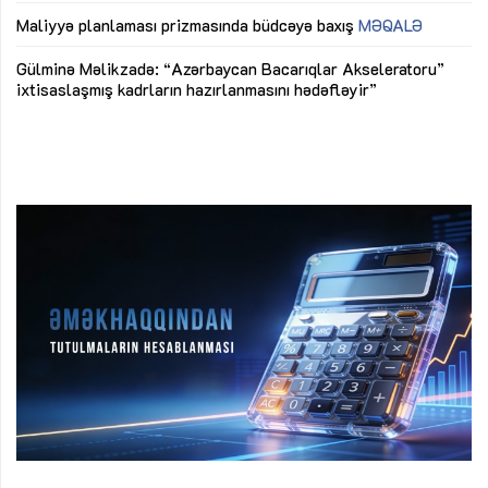
ya
M
Maliyyə planlaması prizmasında büdcəyə baxış
MƏQALƏ
Az
Gülminə Məlikzadə: “Azərbaycan Bacarıqlar Akseleratoru”
ke
ixtisaslaşmış kadrların hazırlanmasını hədəfləyir”
Ay
su