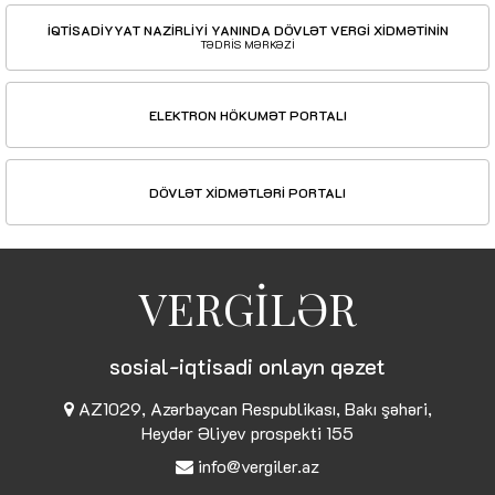
İQTİSADİYYAT NAZİRLİYİ YANINDA DÖVLƏT VERGİ XİDMƏTİNİN
TƏDRİS MƏRKƏZİ
ELEKTRON HÖKUMƏT PORTALI
DÖVLƏT XİDMƏTLƏRİ PORTALI
VERGİLƏR
sosial-iqtisadi onlayn qəzet
AZ1029, Azərbaycan Respublikası, Bakı şəhəri,
Heydər Əliyev prospekti 155
info@vergiler.az