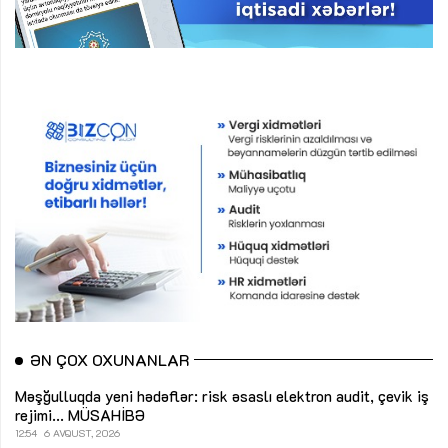
ƏN ÇOX OXUNANLAR
Məşğulluqda yeni hədəflər: risk əsaslı elektron audit, çevik iş
rejimi...
MÜSAHİBƏ
12:54
6 AVQUST, 2026