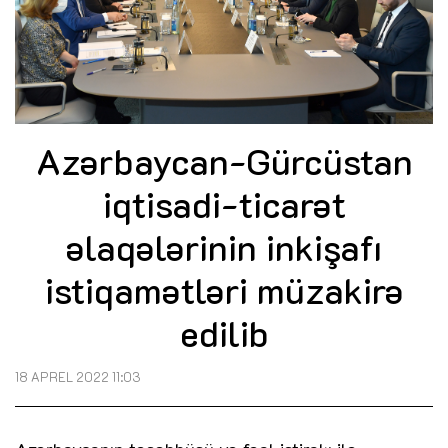
Azərbaycan-Gürcüstan
iqtisadi-ticarət
əlaqələrinin inkişafı
istiqamətləri müzakirə
edilib
18 APREL 2022 11:03