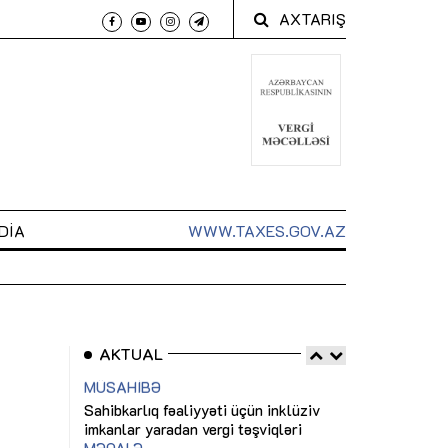
AXTARIŞ
DIA
WWW.TAXES.GOV.AZ
AKTUAL
 arxasında
Sahibkarlıq fəaliyyəti üçün inklüziv
“Düzgün kommun
t dayanır”
imkanlar yaradan vergi təşviqləri
real iş və siste
MƏQALƏ
MÜSAHİBƏ