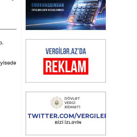
b.
ayisədə