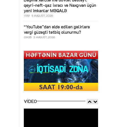
qeyri-neft-qaz ixracı və Naxçıvan üçün
yeni imkanlar
MƏQALƏ
11:59
5 AVQUST, 2026
“YouTube”dan əldə edilən gəlirlərə
vergi güzəşti tətbiq olunurmu?
09:35
3 AVQUST, 2026
VIDEO