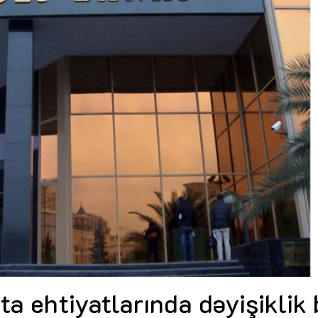
Dünya iqtisadiyyatında vergi
Nicat İmanov: "Vergi qanunv
siyasətinin imperativləri
MƏQALƏ
dəyişikliklər sahibkarlıq m
yaxşılaşdırılmasına xidmət 
MÜSAHİBƏ
Əvəz Quliyev: “Yumşaq keçid
sayəsində aparılmış islahatın nəticələri
qorunub saxlanılacaq”
MÜSAHİBƏ
Aytən Kərimova: “Məqsədi
inklüziv iş mühiti yaratmaq
öyrənən komanda formalaş
Maliyyə planlaması prizmasında
MÜSAHİBƏ
büdcəyə baxış
MƏQALƏ
Azərbaycanda dövlət-özəl 
Gülminə Məlikzadə: “Azərbaycan
çərçivəsində həyata keçirilə
Bacarıqlar Akseleratoru” ixtisaslaşmış
layihə
VİDEO
kadrların hazırlanmasını hədəfləyir”
Aydın Hüseynov: “Əsrin mü
Azərbaycanın iqtisadi suve
təmin edən əsas dayaqlard
MÜSAHİBƏ
a ehtiyatlarında dəyişiklik