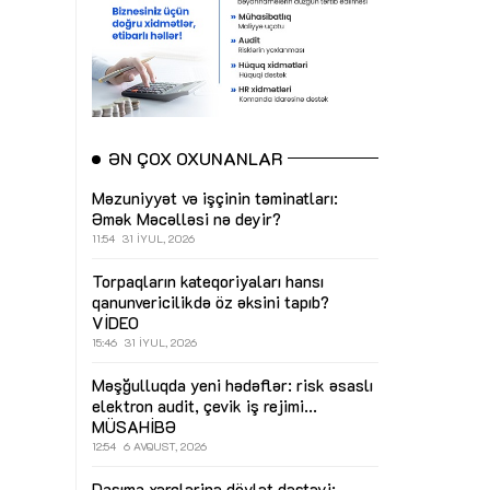
ƏN ÇOX OXUNANLAR
Məzuniyyət və işçinin təminatları:
Əmək Məcəlləsi nə deyir?
11:54
31 İYUL, 2026
Torpaqların kateqoriyaları hansı
qanunvericilikdə öz əksini tapıb?
VİDEO
15:46
31 İYUL, 2026
Məşğulluqda yeni hədəflər: risk əsaslı
elektron audit, çevik iş rejimi...
MÜSAHİBƏ
12:54
6 AVQUST, 2026
Daşıma xərclərinə dövlət dəstəyi: