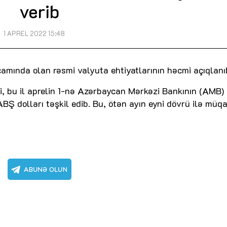
verib
1 APREL 2022 15:48
mında olan rəsmi valyuta ehtiyatlarının həcmi açıqlanı
ki, bu il aprelin 1-nə Azərbaycan Mərkəzi Bankının (AMB)
ABŞ dolları təşkil edib. Bu, ötən ayın eyni dövrü ilə müq