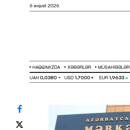
6 avqust 2026
HAQQIMIZDA
XƏBƏRLƏR
MÜSAHIBƏLƏR
EL
0,6486
UAH
0,0380
USD
1,7000
EUR
1,9633