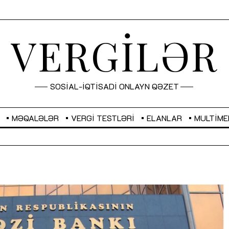
VERGİLƏR
SOSİAL-İQTİSADİ ONLAYN QƏZET
MƏQALƏLƏR
VERGI TESTLƏRI
ELANLAR
MULTIME
GBP
2,2882
RUB
2,1023
Sahibkarlıq fəaliyyəti üçün inklüziv
“Düzgün kommunikasiyanın
imkanlar yaradan vergi təşviqləri
real iş və sistemli fəaliyyə
MƏQALƏ
MÜSAHİBƏ