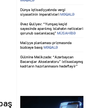
ericiliyinə
Dünya iqtisadiyyatında vergi
Nicat İmanov: "
ühitinin
siyasətinin imperativləri
MƏQALƏ
dəyişikliklər s
edir"
yaxşılaşdırılma
MÜSAHİBƏ
Əvəz Quliyev: “Yumşaq keçid
sayəsində aparılmış islahatın nəticələri
miz daha
qorunub saxlanılacaq”
MÜSAHİBƏ
Aytən Kərimov
, çevik və
inklüziv iş müh
dırmaqdır”
öyrənən komand
Maliyyə planlaması prizmasında
MÜSAHİBƏ
büdcəyə baxış
MƏQALƏ
tərəfdaşlığı
Azərbaycanda d
Gülminə Məlikzadə: “Azərbaycan
n ilk pilot
çərçivəsində hə
Bacarıqlar Akseleratoru” ixtisaslaşmış
layihə
VİDEO
kadrların hazırlanmasını hədəfləyir”
qaviləsi”
Aydın Hüseynov
renliyini
Azərbaycanın iq
andır”
təmin edən əsa
MÜSAHİBƏ
 baş