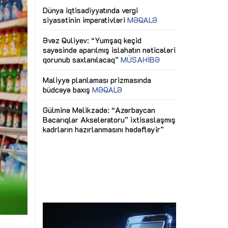
ericiliyinə
Dünya iqtisadiyyatında vergi
Nicat İmanov: "
ühitinin
siyasətinin imperativləri
MƏQALƏ
dəyişikliklər s
edir"
yaxşılaşdırılma
MÜSAHİBƏ
Əvəz Quliyev: “Yumşaq keçid
sayəsində aparılmış islahatın nəticələri
miz daha
qorunub saxlanılacaq”
MÜSAHİBƏ
Aytən Kərimov
, çevik və
inklüziv iş müh
dırmaqdır”
öyrənən komand
Maliyyə planlaması prizmasında
MÜSAHİBƏ
büdcəyə baxış
MƏQALƏ
tərəfdaşlığı
Azərbaycanda d
Gülminə Məlikzadə: “Azərbaycan
n ilk pilot
çərçivəsində hə
Bacarıqlar Akseleratoru” ixtisaslaşmış
layihə
VİDEO
kadrların hazırlanmasını hədəfləyir”
qaviləsi”
Aydın Hüseynov
renliyini
Azərbaycanın iq
andır”
təmin edən əsa
MÜSAHİBƏ