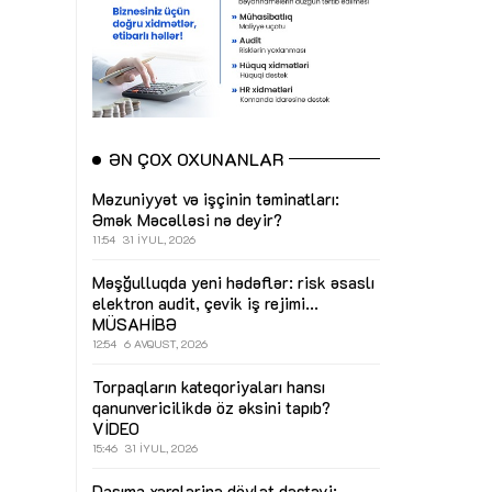
ƏN ÇOX OXUNANLAR
Məzuniyyət və işçinin təminatları:
Əmək Məcəlləsi nə deyir?
11:54
31 İYUL, 2026
Məşğulluqda yeni hədəflər: risk əsaslı
elektron audit, çevik iş rejimi...
MÜSAHİBƏ
12:54
6 AVQUST, 2026
Torpaqların kateqoriyaları hansı
qanunvericilikdə öz əksini tapıb?
VİDEO
15:46
31 İYUL, 2026
Daşıma xərclərinə dövlət dəstəyi: