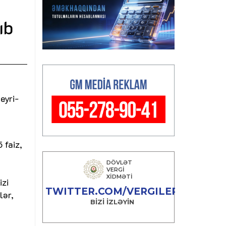
ıb
eyri-
t
 faiz,
izi
lər,