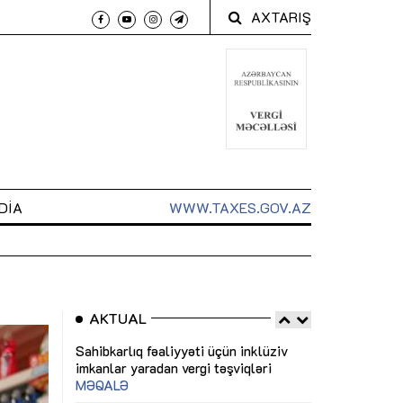
AXTARIŞ
DIA
WWW.TAXES.GOV.AZ
AKTUAL
 arxasında
Sahibkarlıq fəaliyyəti üçün inklüziv
“Düzgün kommun
t dayanır”
imkanlar yaradan vergi təşviqləri
real iş və siste
MƏQALƏ
MÜSAHİBƏ