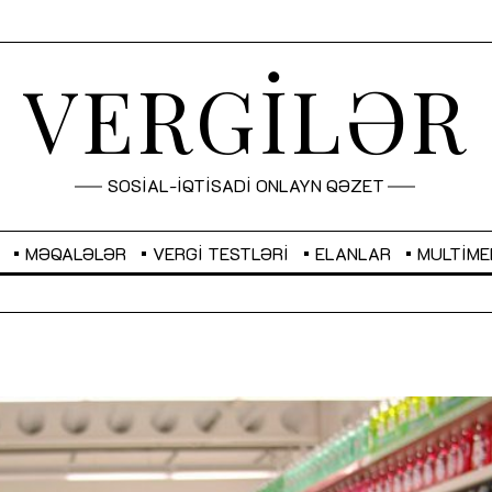
VERGİLƏR
SOSİAL-İQTİSADİ ONLAYN QƏZET
MƏQALƏLƏR
VERGI TESTLƏRI
ELANLAR
MULTIME
GBP
2,2882
RUB
2,1023
Sahibkarlıq fəaliyyəti üçün inklüziv
“Düzgün kommunikasiyanın
imkanlar yaradan vergi təşviqləri
real iş və sistemli fəaliyyə
MƏQALƏ
MÜSAHİBƏ