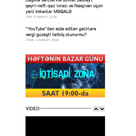
qeyri-neft-qaz ixracı və Naxçıvan üçün
yeni imkanlar
MƏQALƏ
11:59
5 AVQUST, 2026
“YouTube”dan əldə edilən gəlirlərə
vergi güzəşti tətbiq olunurmu?
09:35
3 AVQUST, 2026
VIDEO