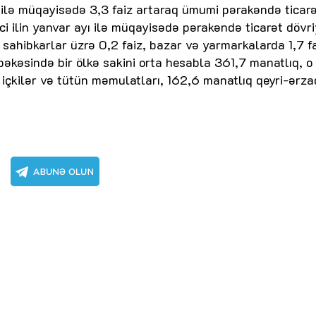
ayı ilə müqayisədə 3,3 faiz artaraq ümumi pərakəndə ticar
-ci ilin yanvar ayı ilə müqayisədə pərakəndə ticarət dövr
i sahibkarlar üzrə 0,2 faiz, bazar və yarmarkalarda 1,7 f
bəkəsində bir ölkə sakini orta hesabla 361,7 manatlıq, o
içkilər və tütün məmulatları, 162,6 manatlıq qeyri-ərza