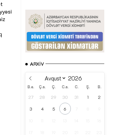
ət
iyyəsi
aiz
q
ARXIV
B.e.
Ç.a.
Ç.
C.a.
C.
Ş.
B.
27
28
29
30
31
1
2
3
4
5
6
7
8
9
10
11
12
13
14
15
16
17
18
19
20
21
22
23