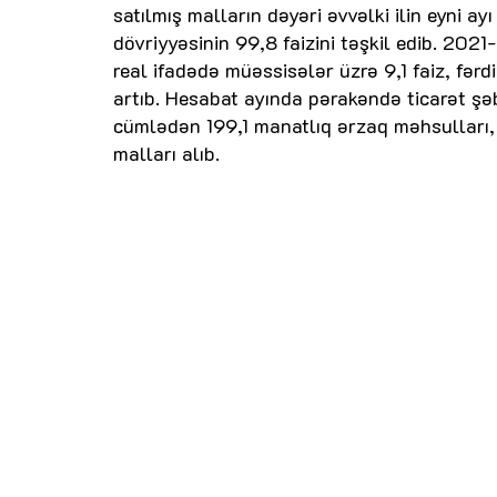
satılmış malların dəyəri əvvəlki ilin eyni 
dövriyyəsinin 99,8 faizini təşkil edib. 2021
real ifadədə müəssisələr üzrə 9,1 faiz, fərd
artıb. Hesabat ayında pərakəndə ticarət şə
cümlədən 199,1 manatlıq ərzaq məhsulları, 
malları alıb.