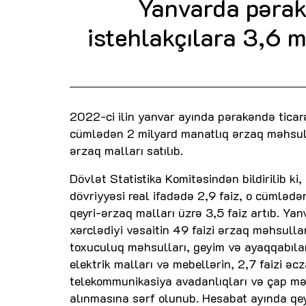
Yanvarda pərak
istehlakçılara 3,6 m
2022-ci ilin yanvar ayında pərakəndə ticar
cümlədən 2 milyard manatlıq ərzaq məhsulla
ərzaq malları satılıb.
Dövlət Statistika Komitəsindən bildirilib ki
dövriyyəsi real ifadədə 2,9 faiz, o cümlədə
qeyri-ərzaq malları üzrə 3,5 faiz artıb. Yan
xərclədiyi vəsaitin 49 faizi ərzaq məhsulları
toxuculuq məhsulları, geyim və ayaqqabıları
elektrik malları və mebellərin, 2,7 faizi əcz
telekommunikasiya avadanlıqları və çap məhs
alınmasına sərf olunub. Hesabat ayında qey