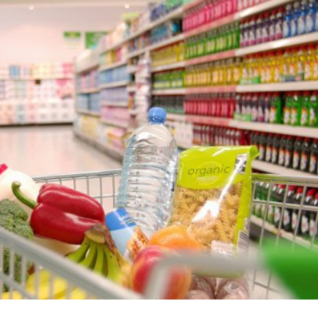
Dünya iqtisadiyyatında vergi
Nicat İmanov: "Vergi qanunv
siyasətinin imperativləri
MƏQALƏ
dəyişikliklər sahibkarlıq m
yaxşılaşdırılmasına xidmət 
MÜSAHİBƏ
Əvəz Quliyev: “Yumşaq keçid
sayəsində aparılmış islahatın nəticələri
qorunub saxlanılacaq”
MÜSAHİBƏ
Aytən Kərimova: “Məqsədi
inklüziv iş mühiti yaratmaq
öyrənən komanda formalaş
Maliyyə planlaması prizmasında
MÜSAHİBƏ
büdcəyə baxış
MƏQALƏ
Azərbaycanda dövlət-özəl 
Gülminə Məlikzadə: “Azərbaycan
çərçivəsində həyata keçirilə
Bacarıqlar Akseleratoru” ixtisaslaşmış
layihə
VİDEO
kadrların hazırlanmasını hədəfləyir”
Aydın Hüseynov: “Əsrin mü
Azərbaycanın iqtisadi suve
təmin edən əsas dayaqlard
MÜSAHİBƏ