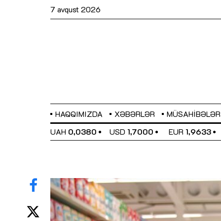
7 avqust 2026
HAQQIMIZDA
XƏBƏRLƏR
MÜSAHIBƏLƏR
EL
0,6486
UAH
0,0380
USD
1,7000
EUR
1,9633