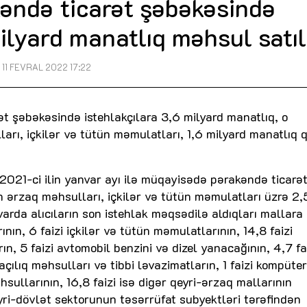
əndə ticarət şəbəkəsində
ilyard manatlıq məhsul satıl
11 FEVRAL 2022 17:22
ət şəbəkəsində istehlakçılara 3,6 milyard manatlıq, o
rı, içkilər və tütün məmulatları, 1,6 milyard manatlıq q
, 2021-ci ilin yanvar ayı ilə müqayisədə pərakəndə ticarə
n ərzaq məhsulları, içkilər və tütün məmulatları üzrə 2,5
varda alıcıların son istehlak məqsədilə aldıqları mallara
nın, 6 faizi içkilər və tütün məmulatlarının, 14,8 faizi
n, 5 faizi avtomobil benzini və dizel yanacağının, 4,7 fa
açılıq məhsulları və tibbi ləvazimatların, 1 faizi kompüter
ullarının, 16,8 faizi isə digər qeyri-ərzaq mallarının
ri-dövlət sektorunun təsərrüfat subyektləri tərəfindən