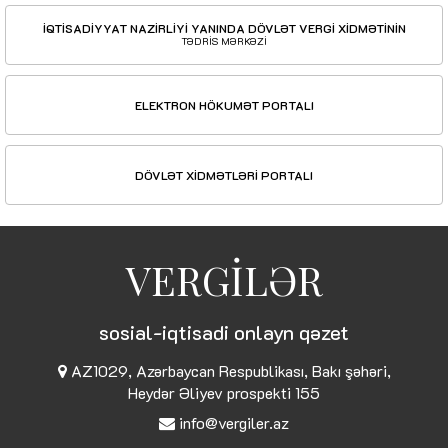
İQTİSADİYYAT NAZİRLİYİ YANINDA DÖVLƏT VERGİ XİDMƏTİNİN
TƏDRİS MƏRKƏZİ
ELEKTRON HÖKUMƏT PORTALI
DÖVLƏT XİDMƏTLƏRİ PORTALI
VERGİLƏR
sosial-iqtisadi onlayn qəzet
AZ1029, Azərbaycan Respublikası, Bakı şəhəri,
Heydər Əliyev prospekti 155
info@vergiler.az