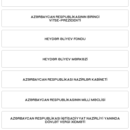
AZƏRBAYCAN RESPUBLİKASININ BİRİNCİ
VİTSE-PREZİDENTİ
HEYDƏR ƏLİYEV FONDU
HEYDƏR ƏLİYEV MƏRKƏZİ
AZƏRBAYCAN RESPUBLİKASI NAZİRLƏR KABİNETİ
AZƏRBAYCAN RESPUBLİKASININ MİLLİ MƏCLİSİ
AZƏRBAYCAN RESPUBLİKASI İQTİSADİYYAT NAZİRLİYİ YANINDA
DÖVLƏT VERGİ XİDMƏTİ