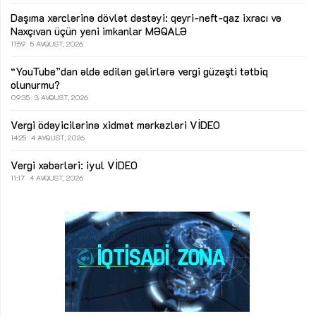
Daşıma xərclərinə dövlət dəstəyi: qeyri-neft-qaz ixracı və
Naxçıvan üçün yeni imkanlar
MƏQALƏ
11:59
5 AVQUST, 2026
“YouTube”dan əldə edilən gəlirlərə vergi güzəşti tətbiq
olunurmu?
09:35
3 AVQUST, 2026
Vergi ödəyicilərinə xidmət mərkəzləri
VİDEO
14:25
4 AVQUST, 2026
Vergi xəbərləri: iyul
VİDEO
11:17
4 AVQUST, 2026