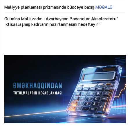
ya
M
Maliyyə planlaması prizmasında büdcəyə baxış
MƏQALƏ
Az
Gülminə Məlikzadə: “Azərbaycan Bacarıqlar Akseleratoru”
ke
ixtisaslaşmış kadrların hazırlanmasını hədəfləyir”
Ay
su