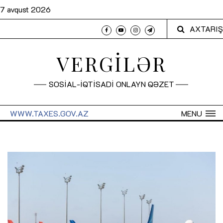
7 avqust 2026
AXTARIŞ
VERGİLƏR
SOSİAL-İQTİSADİ ONLAYN QƏZET
WWW.TAXES.GOV.AZ
MENU