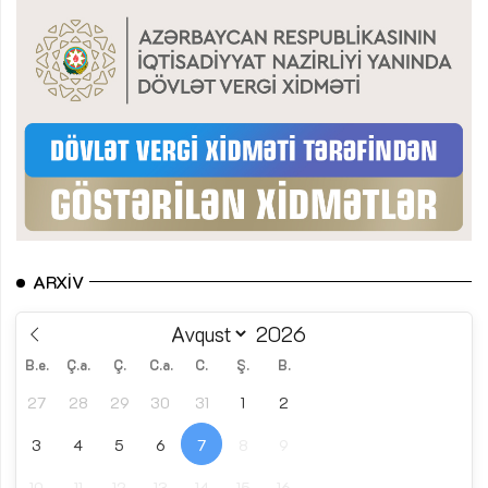
ARXIV
B.e.
Ç.a.
Ç.
C.a.
C.
Ş.
B.
27
28
29
30
31
1
2
3
4
5
6
7
8
9
10
11
12
13
14
15
16