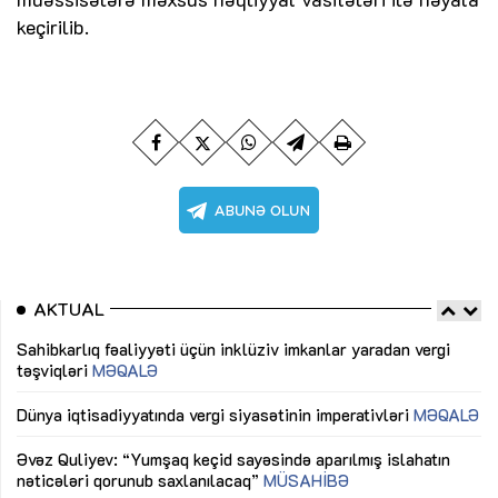
keçirilib.
AKTUAL
Sahibkarlıq fəaliyyəti üçün inklüziv imkanlar yaradan vergi
“D
təşviqləri
MƏQALƏ
fə
lıq
Dünya iqtisadiyyatında vergi siyasətinin imperativləri
MƏQALƏ
Ni
mü
Əvəz Quliyev: “Yumşaq keçid sayəsində aparılmış islahatın
nəticələri qorunub saxlanılacaq”
MÜSAHİBƏ
Ay