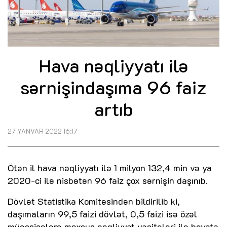
Hava nəqliyyatı ilə
sərnişindaşıma 96 faiz
artıb
27 YANVAR 2022 16:17
Ötən il hava nəqliyyatı ilə 1 milyon 132,4 min və ya
2020-ci ilə nisbətən 96 faiz çox sərnişin daşınıb.
Dövlət Statistika Komitəsindən bildirilib ki,
daşımaların 99,5 faizi dövlət, 0,5 faizi isə özəl
müəssisələrə məxsus nəqliyyat vasitələri ilə həyata