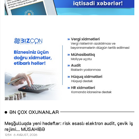
ƏN ÇOX OXUNANLAR
Məşğulluqda yeni hədəflər: risk əsaslı elektron audit, çevik iş
rejimi...
MÜSAHİBƏ
12:54
6 AVQUST, 2026