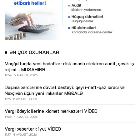
ƏN ÇOX OXUNANLAR
Məşğulluqda yeni hədəflər: risk əsaslı elektron audit, çevik iş
rejimi...
MÜSAHİBƏ
12:54
6 AVQUST, 2026
Daşıma xərclərinə dövlət dəstəyi: qeyri-neft-qaz ixracı və
Naxçıvan üçün yeni imkanlar
MƏQALƏ
11:59
5 AVQUST, 2026
Vergi ödəyicilərinə xidmət mərkəzləri
VİDEO
14:25
4 AVQUST, 2026
Vergi xəbərləri: iyul
VİDEO
11:17
4 AVQUST, 2026