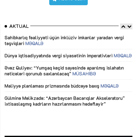
AKTUAL
Sahibkarlıq fəaliyyəti üçün inklüziv imkanlar yaradan vergi
“D
təşviqləri
MƏQALƏ
fə
lıq
Dünya iqtisadiyyatında vergi siyasətinin imperativləri
MƏQALƏ
Ni
mü
Əvəz Quliyev: “Yumşaq keçid sayəsində aparılmış islahatın
nəticələri qorunub saxlanılacaq”
MÜSAHİBƏ
Ay
ya
M
Maliyyə planlaması prizmasında büdcəyə baxış
MƏQALƏ
Az
Gülminə Məlikzadə: “Azərbaycan Bacarıqlar Akseleratoru”
ke
ixtisaslaşmış kadrların hazırlanmasını hədəfləyir”
Ay
su