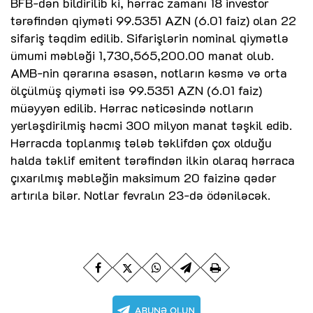
BFB-dən bildirilib ki, hərrac zamanı 18 investor
tərəfindən qiyməti 99.5351 AZN (6.01 faiz) olan 22
sifariş təqdim edilib. Sifarişlərin nominal qiymətlə
ümumi məbləği 1,730,565,200.00 manat olub.
AMB-nin qərarına əsasən, notların kəsmə və orta
ölçülmüş qiyməti isə 99.5351 AZN (6.01 faiz)
müəyyən edilib. Hərrac nəticəsində notların
yerləşdirilmiş həcmi 300 milyon manat təşkil edib.
Hərracda toplanmış tələb təklifdən çox olduğu
halda təklif emitent tərəfindən ilkin olaraq hərraca
çıxarılmış məbləğin maksimum 20 faizinə qədər
artırıla bilər. Notlar fevralın 23-də ödəniləcək.