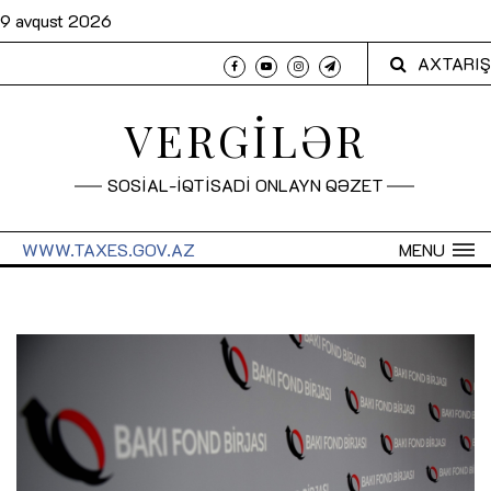
9 avqust 2026
AXTARIŞ
VERGİLƏR
SOSİAL-İQTİSADİ ONLAYN QƏZET
WWW.TAXES.GOV.AZ
MENU