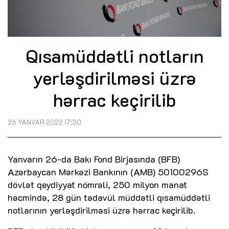
Qısamüddətli notların
yerləşdirilməsi üzrə
hərrac keçirilib
26 YANVAR 2022 17:30
Yanvarın 26-da Bakı Fond Birjasında (BFB)
Azərbaycan Mərkəzi Bankının (AMB) 50100296S
dövlət qeydiyyat nömrəli, 250 milyon manat
həcmində, 28 gün tədavül müddətli qısamüddətli
notlarının yerləşdirilməsi üzrə hərrac keçirilib.