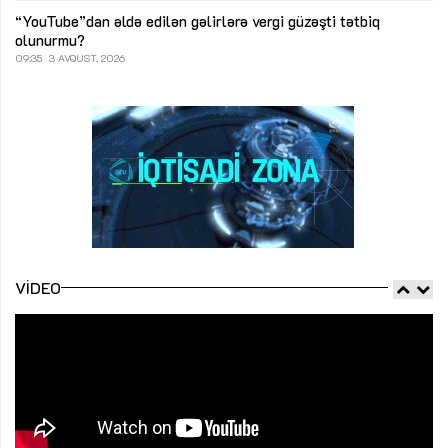
“YouTube”dan əldə edilən gəlirlərə vergi güzəşti tətbiq
olunurmu?
09:35
3 AVQUST, 2026
VIDEO