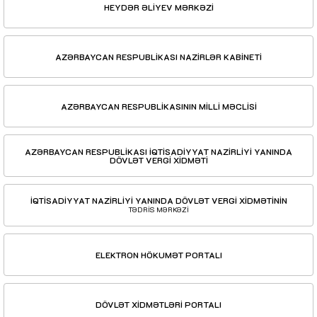
HEYDƏR ƏLİYEV MƏRKƏZİ
AZƏRBAYCAN RESPUBLİKASI NAZİRLƏR KABİNETİ
AZƏRBAYCAN RESPUBLİKASININ MİLLİ MƏCLİSİ
AZƏRBAYCAN RESPUBLİKASI İQTİSADİYYAT NAZİRLİYİ YANINDA
DÖVLƏT VERGİ XİDMƏTİ
İQTİSADİYYAT NAZİRLİYİ YANINDA DÖVLƏT VERGİ XİDMƏTİNİN
TƏDRİS MƏRKƏZİ
ELEKTRON HÖKUMƏT PORTALI
DÖVLƏT XİDMƏTLƏRİ PORTALI