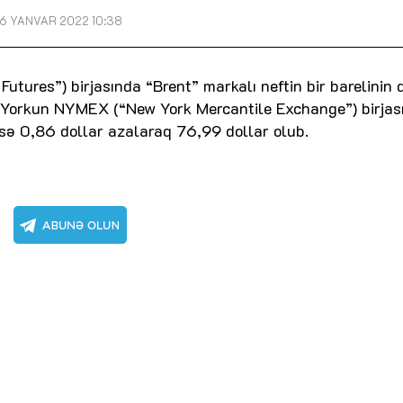
6 YANVAR 2022 10:38
tures”) birjasında “Brent” markalı neftin bir barelinin 
-Yorkun NYMEX (“New York Mercantile Exchange”) birjas
 isə 0,86 dollar azalaraq 76,99 dollar olub.