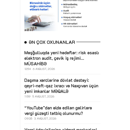
ƏN ÇOX OXUNANLAR
Məşğulluqda yeni hədəflər: risk əsaslı
elektron audit, çevik iş rejimi...
MÜSAHİBƏ
12:54
6 AVQUST, 2026
Daşıma xərclərinə dövlət dəstəyi:
qeyri-neft-qaz ixracı və Naxçıvan üçün
yeni imkanlar
MƏQALƏ
11:59
5 AVQUST, 2026
“YouTube”dan əldə edilən gəlirlərə
vergi güzəşti tətbiq olunurmu?
09:35
3 AVQUST, 2026
Vergi ödəyicilərinə xidmət mərkəzləri