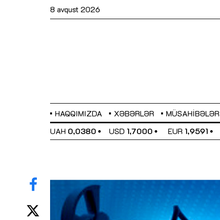
8 avqust 2026
HAQQIMIZDA
XƏBƏRLƏR
MÜSAHIBƏLƏR
EL
0,6489
UAH
0,0380
USD
1,7000
EUR
1,9591