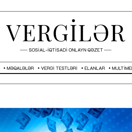
VERGİLƏR
SOSİAL-İQTİSADİ ONLAYN QƏZET
MƏQALƏLƏR
VERGI TESTLƏRI
ELANLAR
MULTIME
GBP
2,2873
RUB
2,0816
Sahibkarlıq fəaliyyəti üçün inklüziv
“Düzgün kommunikasiyanın
imkanlar yaradan vergi təşviqləri
real iş və sistemli fəaliyyə
MƏQALƏ
MÜSAHİBƏ