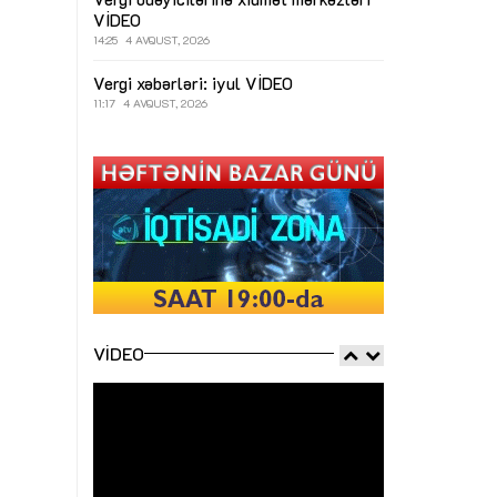
VİDEO
14:25
4 AVQUST, 2026
Vergi xəbərləri: iyul
VİDEO
11:17
4 AVQUST, 2026
VIDEO