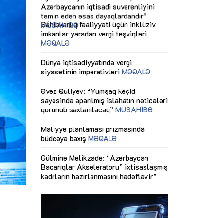
ericiliyinə
Dünya iqtisadiyyatında vergi
Nicat İmanov: "
ühitinin
siyasətinin imperativləri
MƏQALƏ
dəyişikliklər s
edir"
yaxşılaşdırılma
MÜSAHİBƏ
Əvəz Quliyev: “Yumşaq keçid
sayəsində aparılmış islahatın nəticələri
miz daha
qorunub saxlanılacaq”
MÜSAHİBƏ
Aytən Kərimov
, çevik və
inklüziv iş müh
dırmaqdır”
öyrənən komand
Maliyyə planlaması prizmasında
MÜSAHİBƏ
büdcəyə baxış
MƏQALƏ
tərəfdaşlığı
Azərbaycanda d
Gülminə Məlikzadə: “Azərbaycan
n ilk pilot
çərçivəsində hə
Bacarıqlar Akseleratoru” ixtisaslaşmış
layihə
VİDEO
kadrların hazırlanmasını hədəfləyir”
qaviləsi”
Aydın Hüseynov
renliyini
Azərbaycanın iq
andır”
təmin edən əsa
MÜSAHİBƏ