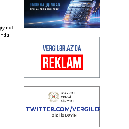
qiyməti
ında