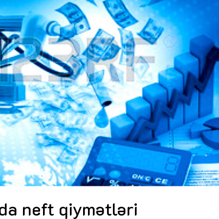
Dünya iqtisadiyyatında vergi
Nicat İmanov: "Vergi qanunv
siyasətinin imperativləri
MƏQALƏ
dəyişikliklər sahibkarlıq m
yaxşılaşdırılmasına xidmət 
MÜSAHİBƏ
Əvəz Quliyev: “Yumşaq keçid
sayəsində aparılmış islahatın nəticələri
qorunub saxlanılacaq”
MÜSAHİBƏ
Aytən Kərimova: “Məqsədi
inklüziv iş mühiti yaratmaq
öyrənən komanda formalaş
Maliyyə planlaması prizmasında
MÜSAHİBƏ
büdcəyə baxış
MƏQALƏ
Azərbaycanda dövlət-özəl 
Gülminə Məlikzadə: “Azərbaycan
çərçivəsində həyata keçirilə
Bacarıqlar Akseleratoru” ixtisaslaşmış
layihə
VİDEO
kadrların hazırlanmasını hədəfləyir”
Aydın Hüseynov: “Əsrin mü
Azərbaycanın iqtisadi suve
təmin edən əsas dayaqlard
MÜSAHİBƏ
da neft qiymətləri