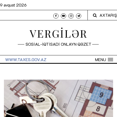
9 avqust 2026
AXTARIŞ
VERGİLƏR
SOSİAL-İQTİSADİ ONLAYN QƏZET
WWW.TAXES.GOV.AZ
MENU