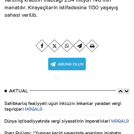
manatdır. Kirayəçilərin istifadəsinə 1150 yaşayış
sahəsi verilib.
AKTUAL
Sahibkarlıq fəaliyyəti üçün inklüziv imkanlar yaradan vergi
“D
təşviqləri
MƏQALƏ
fə
lıq
Dünya iqtisadiyyatında vergi siyasətinin imperativləri
MƏQALƏ
Ni
mü
Əvəz Quliyev: “Yumşaq keçid sayəsində aparılmış islahatın