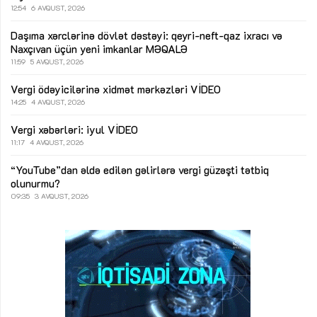
12:54
6 AVQUST, 2026
Daşıma xərclərinə dövlət dəstəyi: qeyri-neft-qaz ixracı və
Naxçıvan üçün yeni imkanlar
MƏQALƏ
11:59
5 AVQUST, 2026
Vergi ödəyicilərinə xidmət mərkəzləri
VİDEO
14:25
4 AVQUST, 2026
Vergi xəbərləri: iyul
VİDEO
11:17
4 AVQUST, 2026
“YouTube”dan əldə edilən gəlirlərə vergi güzəşti tətbiq
olunurmu?
09:35
3 AVQUST, 2026