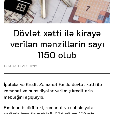
Dövlət xətti ilə kirayə
verilən mənzillərin sayı
1150 olub
19 NOYABR 2021 12:15
İpoteka və Kredit Zəmanət Fondu dövlət xətti ilə
zəmanət və subsidiyalar verilmiş kreditlərin
məbləğini açıqlayıb.
Fonddan bildirilib ki, zəmanət və subsidiyalar
verilmiş kreditin məbləği 234 milyon 198 min