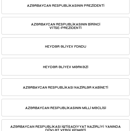
AZƏRBAYCAN RESPUBLİKASININ PREZİDENTİ
AZƏRBAYCAN RESPUBLİKASININ BİRİNCİ
VİTSE-PREZİDENTİ
HEYDƏR ƏLİYEV FONDU
HEYDƏR ƏLİYEV MƏRKƏZİ
AZƏRBAYCAN RESPUBLİKASI NAZİRLƏR KABİNETİ
AZƏRBAYCAN RESPUBLİKASININ MİLLİ MƏCLİSİ
AZƏRBAYCAN RESPUBLİKASI İQTİSADİYYAT NAZİRLİYİ YANINDA
DÖVLƏT VERGİ XİDMƏTİ