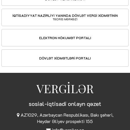
İQTİSADİYYAT NAZİRLİYİ YANINDA DÖVLƏT VERGİ XİDMƏTİNİN
TƏDRİS MƏRKƏZİ
ELEKTRON HÖKUMƏT PORTALI
DÖVLƏT XİDMƏTLƏRİ PORTALI
VERGİLƏR
sosial-iqtisadi onlayn qəzet
AZ1029, Azərbaycan Respublikası, Bakı şəhəri,
Heydər Əliyev prospekti 155
info@vergiler.az