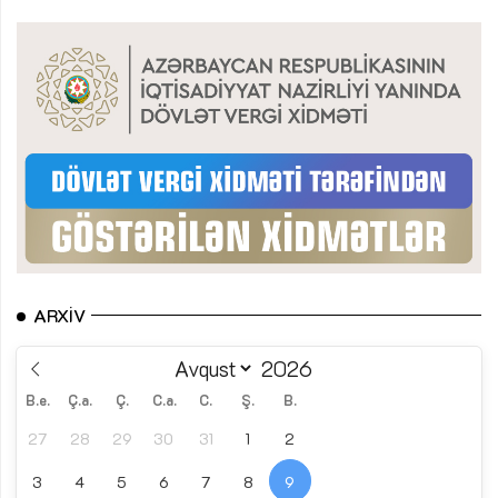
ARXIV
B.e.
Ç.a.
Ç.
C.a.
C.
Ş.
B.
27
28
29
30
31
1
2
3
4
5
6
7
8
9