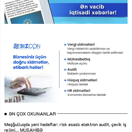
ƏN ÇOX OXUNANLAR
Məşğulluqda yeni hədəflər: risk əsaslı elektron audit, çevik iş
rejimi...
MÜSAHİBƏ