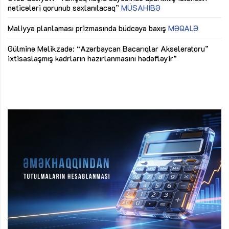
nəticələri qorunub saxlanılacaq”
MÜSAHİBƏ
Ay
ya
M
Maliyyə planlaması prizmasında büdcəyə baxış
MƏQALƏ
Az
Gülminə Məlikzadə: “Azərbaycan Bacarıqlar Akseleratoru”
ke
ixtisaslaşmış kadrların hazırlanmasını hədəfləyir”
Ay
su