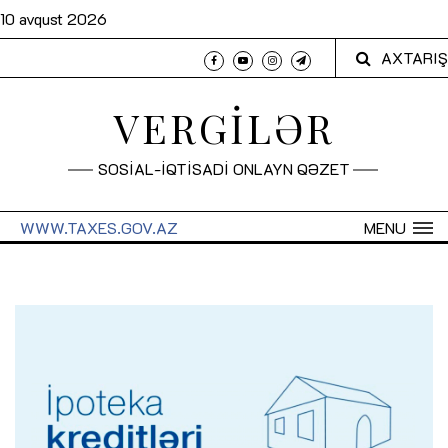
10 avqust 2026
AXTARIŞ
VERGİLƏR
SOSİAL-İQTİSADİ ONLAYN QƏZET
WWW.TAXES.GOV.AZ
MENU