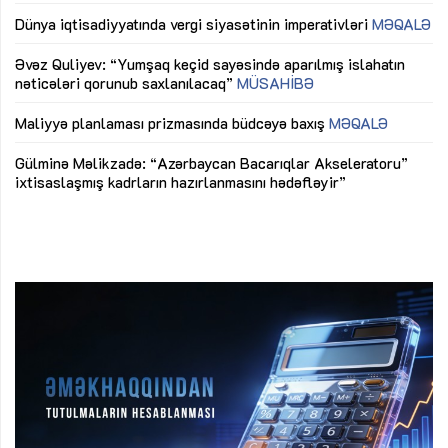
lıq
Dünya iqtisadiyyatında vergi siyasətinin imperativləri
MƏQALƏ
Ni
mü
Əvəz Quliyev: “Yumşaq keçid sayəsində aparılmış islahatın
nəticələri qorunub saxlanılacaq”
MÜSAHİBƏ
Ay
ya
M
Maliyyə planlaması prizmasında büdcəyə baxış
MƏQALƏ
Az
Gülminə Məlikzadə: “Azərbaycan Bacarıqlar Akseleratoru”
ke
ixtisaslaşmış kadrların hazırlanmasını hədəfləyir”
Ay
su