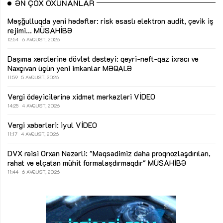
ƏN ÇOX OXUNANLAR
Məşğulluqda yeni hədəflər: risk əsaslı elektron audit, çevik iş
rejimi...
MÜSAHİBƏ
12:54
6 AVQUST, 2026
Daşıma xərclərinə dövlət dəstəyi: qeyri-neft-qaz ixracı və
Naxçıvan üçün yeni imkanlar
MƏQALƏ
11:59
5 AVQUST, 2026
Vergi ödəyicilərinə xidmət mərkəzləri
VİDEO
14:25
4 AVQUST, 2026
Vergi xəbərləri: iyul
VİDEO
11:17
4 AVQUST, 2026
DVX rəisi Orxan Nəzərli: "Məqsədimiz daha proqnozlaşdırılan,
rahat və əlçatan mühit formalaşdırmaqdır"
MÜSAHİBƏ
11:44
6 AVQUST, 2026