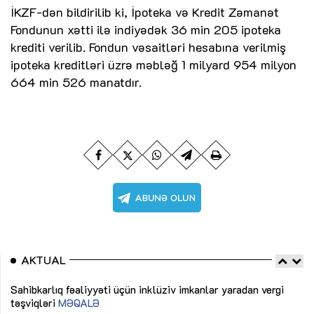
İKZF-dən bildirilib ki, İpoteka və Kredit Zəmanət
Fondunun xətti ilə indiyədək 36 min 205 ipoteka
krediti verilib. Fondun vəsaitləri hesabına verilmiş
ipoteka kreditləri üzrə məbləğ 1 milyard 954 milyon
664 min 526 manatdır.
AKTUAL
Sahibkarlıq fəaliyyəti üçün inklüziv imkanlar yaradan vergi
“D
təşviqləri
MƏQALƏ
fə