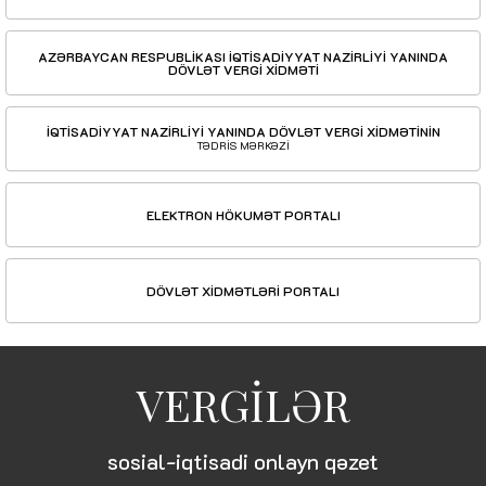
AZƏRBAYCAN RESPUBLİKASI İQTİSADİYYAT NAZİRLİYİ YANINDA
DÖVLƏT VERGİ XİDMƏTİ
İQTİSADİYYAT NAZİRLİYİ YANINDA DÖVLƏT VERGİ XİDMƏTİNİN
TƏDRİS MƏRKƏZİ
ELEKTRON HÖKUMƏT PORTALI
DÖVLƏT XİDMƏTLƏRİ PORTALI
VERGİLƏR
sosial-iqtisadi onlayn qəzet