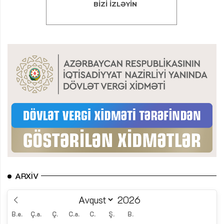
ARXIV
B.e.
Ç.a.
Ç.
C.a.
C.
Ş.
B.