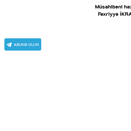
Müsahibəni haz
Fəxriyyə İKR