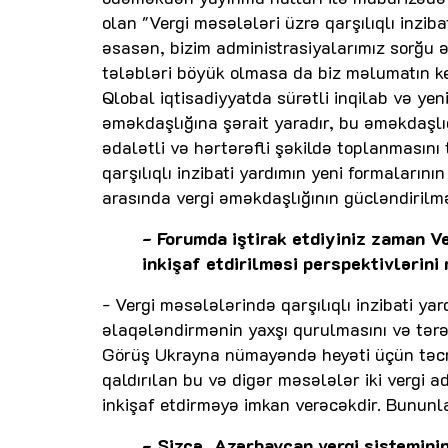
olan "Vergi məsələləri üzrə qarşılıqlı inzi
əsasən, bizim administrasiyalarımız sorğu ə
tələbləri böyük olmasa da biz məlumatın ke
Qlobal iqtisadiyyatda sürətli inqilab və yen
əməkdaşlığına şərait yaradır, bu əməkdaşl
ədalətli və hərtərəfli şəkildə toplanmasını t
qarşılıqlı inzibati yardımın yeni formaları
arasında vergi əməkdaşlığının gücləndirilmə
- Forumda iştirak etdiyiniz zaman Ve
inkişaf etdirilməsi perspektivlərini
- Vergi məsələlərində qarşılıqlı inzibati 
əlaqələndirmənin yaxşı qurulmasını və tərəf
Görüş Ukrayna nümayəndə heyəti üçün təcrü
qaldırılan bu və digər məsələlər iki vergi 
inkişaf etdirməyə imkan verəcəkdir. Bununl
- Sizcə, Azərbaycan vergi sisteminin