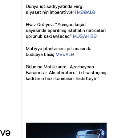
ericiliyinə
Dünya iqtisadiyyatında vergi
Nicat İmanov: "
ühitinin
siyasətinin imperativləri
MƏQALƏ
dəyişikliklər s
edir"
yaxşılaşdırılma
MÜSAHİBƏ
Əvəz Quliyev: “Yumşaq keçid
sayəsində aparılmış islahatın nəticələri
miz daha
qorunub saxlanılacaq”
MÜSAHİBƏ
Aytən Kərimov
, çevik və
inklüziv iş müh
dırmaqdır”
öyrənən komand
Maliyyə planlaması prizmasında
MÜSAHİBƏ
büdcəyə baxış
MƏQALƏ
tərəfdaşlığı
Azərbaycanda d
Gülminə Məlikzadə: “Azərbaycan
n ilk pilot
çərçivəsində hə
Bacarıqlar Akseleratoru” ixtisaslaşmış
layihə
VİDEO
kadrların hazırlanmasını hədəfləyir”
qaviləsi”
Aydın Hüseynov
renliyini
Azərbaycanın iq
andır”
təmin edən əsa
MÜSAHİBƏ
 və