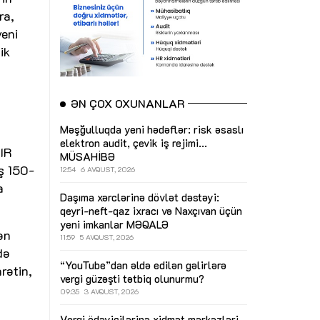
ra,
yeni
ik
ƏN ÇOX OXUNANLAR
Məşğulluqda yeni hədəflər: risk əsaslı
elektron audit, çevik iş rejimi...
OIR
MÜSAHİBƏ
ş 150-
12:54
6 AVQUST, 2026
a
Daşıma xərclərinə dövlət dəstəyi:
qeyri-neft-qaz ixracı və Naxçıvan üçün
yeni imkanlar
MƏQALƏ
ən
11:59
5 AVQUST, 2026
də
“YouTube”dan əldə edilən gəlirlərə
rətin,
vergi güzəşti tətbiq olunurmu?
09:35
3 AVQUST, 2026
Vergi ödəyicilərinə xidmət mərkəzləri