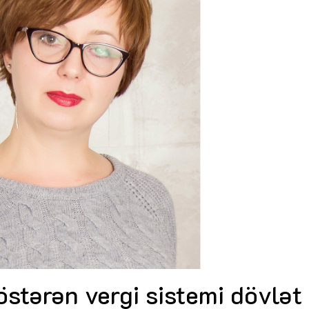
Dünya iqtisadiyyatında vergi
Nicat İmanov: "Vergi qanunv
siyasətinin imperativləri
MƏQALƏ
dəyişikliklər sahibkarlıq m
yaxşılaşdırılmasına xidmət 
MÜSAHİBƏ
Əvəz Quliyev: “Yumşaq keçid
sayəsində aparılmış islahatın nəticələri
qorunub saxlanılacaq”
MÜSAHİBƏ
Aytən Kərimova: “Məqsədi
inklüziv iş mühiti yaratmaq
öyrənən komanda formalaş
Maliyyə planlaması prizmasında
MÜSAHİBƏ
büdcəyə baxış
MƏQALƏ
Azərbaycanda dövlət-özəl 
Gülminə Məlikzadə: “Azərbaycan
çərçivəsində həyata keçirilə
Bacarıqlar Akseleratoru” ixtisaslaşmış
layihə
VİDEO
kadrların hazırlanmasını hədəfləyir”
Aydın Hüseynov: “Əsrin mü
Azərbaycanın iqtisadi suve
təmin edən əsas dayaqlard
MÜSAHİBƏ
östərən vergi sistemi dövlət