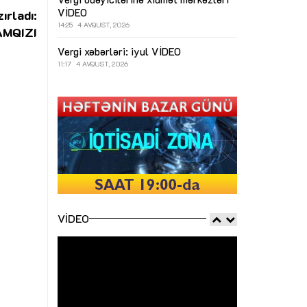
VİDEO
ırladı:
14:25
4 AVQUST, 2026
AMQIZI
Vergi xəbərləri: iyul
VİDEO
11:17
4 AVQUST, 2026
VIDEO