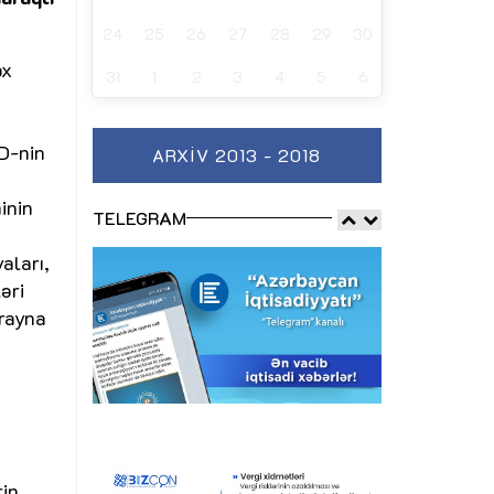
24
25
26
27
28
29
30
ox
31
1
2
3
4
5
6
D-nin
ARXIV 2013 - 2018
inin
TELEGRAM
aları,
əri
krayna
rin