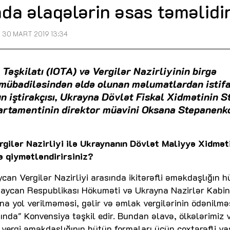
da əlaqələrin əsas təməlidi
30 MART 2019 13:34
Təşkilatı (IOTA) və Vergilər Nazirliyinin birgə
t mübadiləsindən əldə olunan məlumatlardan istif
iştirakçısı, Ukrayna Dövlət Fiskal Xidmətinin St
partamentinin direktor müavini Oksana Stepanenk
ilər Nazirliyi ilə Ukraynanın Dövlət Maliyyə Xidmət
cə qiymətləndirirsiniz?
can Vergilər Nazirliyi arasında ikitərəfli əməkdaşlığın h
aycan Respublikası Hökuməti və Ukrayna Nazirlər Kabin
ına yol verilməməsi, gəlir və əmlak vergilərinin ödənilm
ında" Konvensiya təşkil edir. Bundan əlavə, ölkələrimiz v
ergi əməkdaşlığının bütün formaları üçün çoxtərəfli va