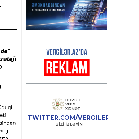
r
adə"
rateji
o
i
üquqi
eti
əsindən
ergi
sitə