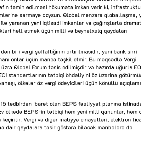
fın təmin edilməsi hökumətə imkan verir ki, infrastruktu
temlərinə sərmayə qoysun. Qlobal mənzərə qloballaşma, 
ilə yaranan yeni iqtisadi imkanlar və çağırışlarla dramat
ikləri həll etmək üçün milli və beynəlxalq qaydaları
n biri vergi şəffaflığının artırılmasıdır, yəni bank sirri
zamanı onlar üçün maneə təşkil etmir. Bu məqsədlə Vergi
üzrə Qlobal Forum təsis edilmişdir və hazırda uğurla E
I standartlarının tətbiqi öhdəliyini öz üzərinə götürmü
yanaşı, ölkələr öz vergi ödəyiciləri üçün könüllü açıqlam
15 tədbirdən ibarət olan BEPS fəaliyyət planına istinad
üzv ölkədə BEPS-in tətbiqi həm yeni milli qanunlar, həm 
eçirilir. Vergi və digər maliyyə cinayətləri, elektron tica
inə dair qaydalara təsir göstərə biləcək mənbələrə də