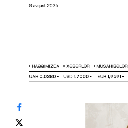
8 avqust 2026
HAQQIMIZDA
XƏBƏRLƏR
MÜSAHIBƏLƏR
EL
0,6489
UAH
0,0380
USD
1,7000
EUR
1,9591