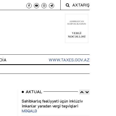
AXTARIŞ
DIA
WWW.TAXES.GOV.AZ
AKTUAL
 arxasında
Sahibkarlıq fəaliyyəti üçün inklüziv
“Düzgün kommun
t dayanır”
imkanlar yaradan vergi təşviqləri
real iş və siste
MƏQALƏ
MÜSAHİBƏ