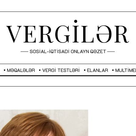
VERGİLƏR
SOSİAL-İQTİSADİ ONLAYN QƏZET
MƏQALƏLƏR
VERGI TESTLƏRI
ELANLAR
MULTIME
GBP
2,2873
RUB
2,0816
Sahibkarlıq fəaliyyəti üçün inklüziv
“Düzgün kommunikasiyanın
imkanlar yaradan vergi təşviqləri
real iş və sistemli fəaliyyə
MƏQALƏ
MÜSAHİBƏ