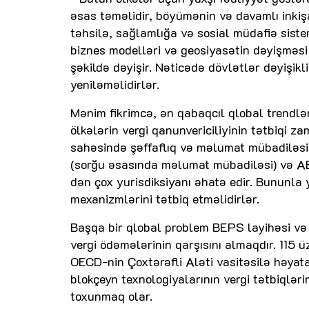
əsas təməlidir, böyümənin və davamlı inkişa
təhsilə, sağlamlığa və sosial müdafiə sis
biznes modelləri və geosiyasətin dəyişməsi 
şəkildə dəyişir. Nəticədə dövlətlər dəyişikl
yeniləməlidirlər.
Mənim fikrimcə, ən qabaqcıl qlobal trendlərdə
ölkələrin vergi qanunvericiliyinin tətbiqi 
sahəsində şəffaflıq və məlumat mübadiləsi 
(sorğu əsasında məlumat mübadiləsi) və AEO
dən çox yurisdiksiyanı əhatə edir. Bununla 
mexanizmlərini tətbiq etməlidirlər.
Başqa bir qlobal problem BEPS layihəsi və 
vergi ödəmələrinin qarşısını almaqdır. 115 
OECD-nin Çoxtərəfli Aləti vasitəsilə həyata k
blokçeyn texnologiyalarının vergi tətbiqlər
toxunmaq olar.