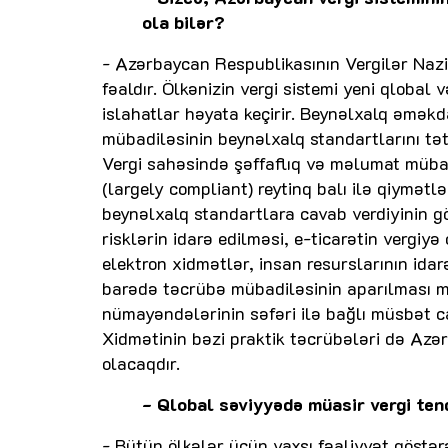
ola bilər?
- Azərbaycan Respublikasının Vergilər Nazir
fəaldır. Ölkənizin vergi sistemi yeni qlobal 
islahatlar həyata keçirir. Beynəlxalq əməkd
mübadiləsinin beynəlxalq standartlarını t
Vergi sahəsində şəffaflıq və məlumat müb
(largely compliant) reytinq balı ilə qiymətl
beynəlxalq standartlara cavab verdiyinin gö
risklərin idarə edilməsi, e-ticarətin vergiy
elektron xidmətlər, insan resurslarının idar
barədə təcrübə mübadiləsinin aparılması m
nümayəndələrinin səfəri ilə bağlı müsbət c
Xidmətinin bəzi praktik təcrübələri də Az
olacaqdır.
- Qlobal səviyyədə müasir vergi ten
- Bütün ölkələr üçün yaxşı fəaliyyət göstər