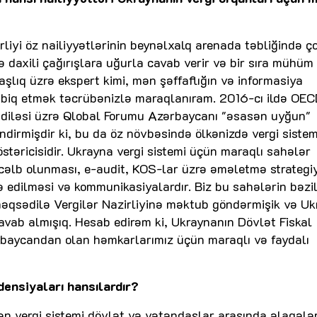
liyi öz nailiyyətlərinin beynəlxalq arenada təbliğində ç
və daxili çağırışlara uğurla cavab verir və bir sıra mühüm
aşlıq üzrə ekspert kimi, mən şəffaflığın və informasiya
ətbiq etmək təcrübənizlə maraqlanıram. 2016-cı ildə OEC
adiləsi üzrə Qlobal Forumu Azərbaycanı "əsasən uyğun"
əndirmişdir ki, bu da öz növbəsində ölkənizdə vergi sistem
stəricisidir. Ukrayna vergi sistemi üçün maraqlı sahələr
ə cəlb olunması, e-audit, KOS-lar üzrə əməletmə strategiy
ə edilməsi və kommunikasiyalardır. Biz bu sahələrin bəzil
əqsədilə Vergilər Nazirliyinə məktub göndərmişik və U
avab almışıq. Hesab edirəm ki, Ukraynanın Dövlət Fiskal
ərbaycandan olan həmkarlarımız üçün maraqlı və faydalı
densiyaları hansılardır?
ən vergi sistemi dövlət və vətəndaşlar arasında əlaqələ