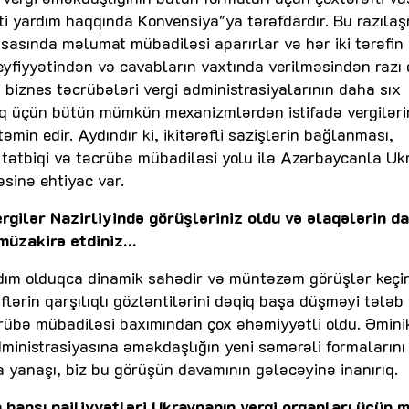
bati yardım haqqında Konvensiya"ya tərəfdardır. Bu razıla
sasında məlumat mübadiləsi aparırlar və hər iki tərəfin
yfiyyətindən və cavabların vaxtında verilməsindən razı q
i biznes təcrübələri vergi administrasiyalarının daha sıx
ıq üçün bütün mümkün mexanizmlərdən istifadə vergiləri
əmin edir. Aydındır ki, ikitərəfli sazişlərin bağlanması,
nın tətbiqi və təcrübə mübadiləsi yolu ilə Azərbaycanla U
sinə ehtiyac var.
rgilər Nazirliyində görüşləriniz oldu və əlaqələrin d
 müzakirə etdiniz…
yardım olduqca dinamik sahədir və müntəzəm görüşlər keçi
lərin qarşılıqlı gözləntilərini dəqiq başa düşməyi tələb 
bə mübadiləsi baxımından çox əhəmiyyətli oldu. Əminik
administrasiyasına əməkdaşlığın yeni səmərəli formalarını
a yanaşı, biz bu görüşün davamının gələcəyinə inanırıq.
 hansı nailiyyətləri Ukraynanın vergi orqanları üçün m