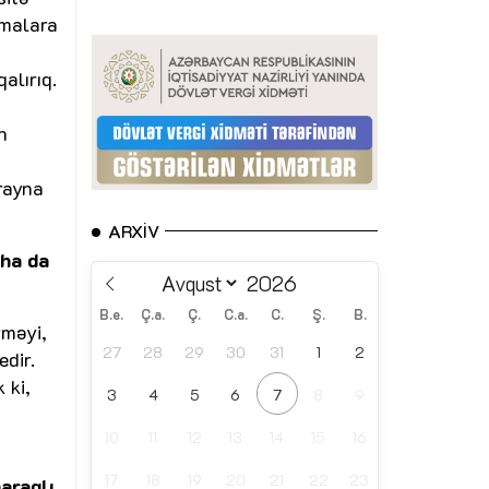
şmalara
alırıq.
n
krayna
ARXIV
aha da
B.e.
Ç.a.
Ç.
C.a.
C.
Ş.
B.
rməyi,
27
28
29
30
31
1
2
edir.
 ki,
3
4
5
6
7
8
9
10
11
12
13
14
15
16
17
18
19
20
21
22
23
araqlı