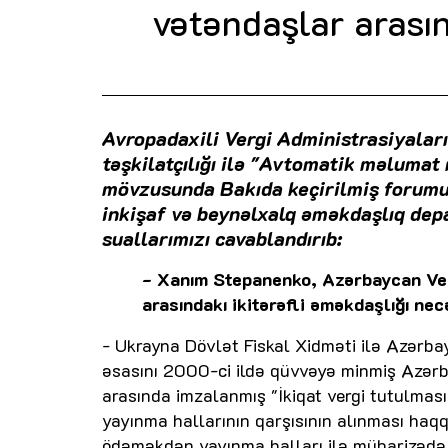
vətəndaşlar arasın
Avropadaxili Vergi Administrasiyaları 
təşkilatçılığı ilə "Avtomatik məluma
mövzusunda Bakıda keçirilmiş forumun 
inkişaf və beynəlxalq əməkdaşlıq de
suallarımızı cavablandırıb:
- Xanım Stepanenko, Azərbaycan Verg
arasındakı ikitərəfli əməkdaşlığı ne
- Ukrayna Dövlət Fiskal Xidməti ilə Azərbay
əsasını 2000-ci ildə qüvvəyə minmiş Azərb
arasında imzalanmış "İkiqat vergi tutulmas
yayınma hallarının qarşısının alınması haqq
ödəməkdən yayınma halları ilə mübarizədə v