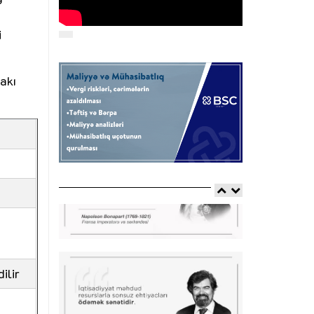
i
dakı
ilir