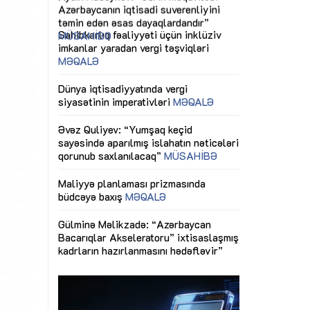
ericiliyinə
Dünya iqtisadiyyatında vergi
Nicat İmanov: "
ühitinin
siyasətinin imperativləri
MƏQALƏ
dəyişikliklər s
edir"
yaxşılaşdırılma
MÜSAHİBƏ
Əvəz Quliyev: “Yumşaq keçid
sayəsində aparılmış islahatın nəticələri
miz daha
qorunub saxlanılacaq”
MÜSAHİBƏ
Aytən Kərimov
, çevik və
inklüziv iş müh
dırmaqdır”
öyrənən komand
Maliyyə planlaması prizmasında
MÜSAHİBƏ
büdcəyə baxış
MƏQALƏ
tərəfdaşlığı
Azərbaycanda d
Gülminə Məlikzadə: “Azərbaycan
n ilk pilot
çərçivəsində hə
Bacarıqlar Akseleratoru” ixtisaslaşmış
layihə
VİDEO
kadrların hazırlanmasını hədəfləyir”
qaviləsi”
Aydın Hüseynov
renliyini
Azərbaycanın iq
andır”
təmin edən əsa
MÜSAHİBƏ