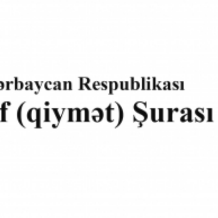
Dünya iqtisadiyyatında vergi
Nicat İmanov: "Vergi qanunv
siyasətinin imperativləri
MƏQALƏ
dəyişikliklər sahibkarlıq m
yaxşılaşdırılmasına xidmət 
MÜSAHİBƏ
Əvəz Quliyev: “Yumşaq keçid
sayəsində aparılmış islahatın nəticələri
qorunub saxlanılacaq”
MÜSAHİBƏ
Aytən Kərimova: “Məqsədi
inklüziv iş mühiti yaratmaq
öyrənən komanda formalaş
Maliyyə planlaması prizmasında
MÜSAHİBƏ
büdcəyə baxış
MƏQALƏ
Azərbaycanda dövlət-özəl 
Gülminə Məlikzadə: “Azərbaycan
çərçivəsində həyata keçirilə
Bacarıqlar Akseleratoru” ixtisaslaşmış
layihə
VİDEO
kadrların hazırlanmasını hədəfləyir”
Aydın Hüseynov: “Əsrin mü
Azərbaycanın iqtisadi suve
təmin edən əsas dayaqlard
MÜSAHİBƏ