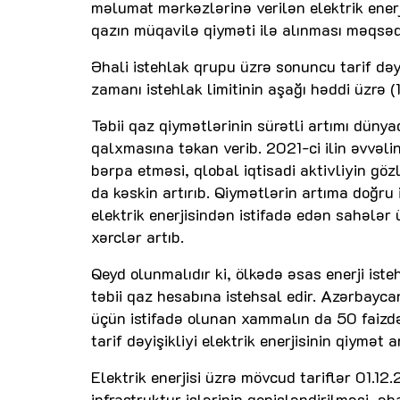
məlumat mərkəzlərinə verilən elektrik enerj
qazın müqavilə qiyməti ilə alınması məqsə
Əhali istehlak qrupu üzrə sonuncu tarif dəyi
zamanı istehlak limitinin aşağı həddi üzrə (
Təbii qaz qiymətlərinin sürətli artımı düny
qalxmasına təkan verib. 2021-ci ilin əvvəli
bərpa etməsi, qlobal iqtisadi aktivliyin göz
da kəskin artırıb. Qiymətlərin artıma doğru
elektrik enerjisindən istifadə edən sahələr 
xərclər artıb.
Qeyd olunmalıdır ki, ölkədə əsas enerji isteh
təbii qaz hesabına istehsal edir. Azərbaycanı
üçün istifadə olunan xammalın da 50 faizdən
tarif dəyişikliyi elektrik enerjisinin qiymət a
Elektrik enerjisi üzrə mövcud tariflər 01.12
infrastruktur işlərinin genişləndirilməsi, əha