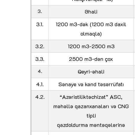
3.
Əhali
3.1.
1200 m3-dək (1200 m3 daxil
olmaqla)
3.2.
1200 m3-2500 m3
3.3.
2500 m3-dən çox
4.
Qeyri-əhali
4.1.
Sənaye və kənd təsərrüfatı
4.2.
“Azəristiliktəchizat” ASC,
məhəllə qazanxanaları və CNG
tipli
qazdoldurma məntəqələrinə