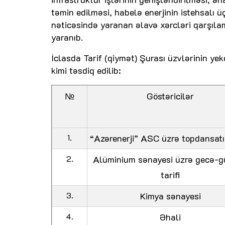
təmin edilməsi, habelə enerjinin istehsalı ü
nəticəsində yaranan əlavə xərcləri qarşılam
yaranıb.
İclasda Tarif (qiymət) Şurası üzvlərinin yekdi
kimi təsdiq edilib:
№
Göstəricilər
1.
“Azərenerji” ASC üzrə topdansatış
2.
Alüminium sənayesi üzrə gecə-
tarifi
3.
Kimya sənayesi
4.
Əhali