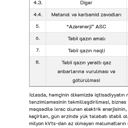
4.3.
Digər
4.4.
Metanol və karbamid zavodları
5.
“Azərenerji” ASC
6.
Təbii qazın emalı
7.
Təbii qazın nəqli
8.
Təbii qazın yeraltı qaz
anbarlarına vurulması və
götürülməsi
İclasda, həmçinin ölkəmizdə iqtisadiyyatın 
tənzimləməsinin təkmilləşdirilməsi, biznes v
məqsədilə ixrac olunan elektrik enerjisinin,
keçirilən, gün ərzində yük tələbatı stabil o
milyon kVts-dan az olmayan məlumatların e