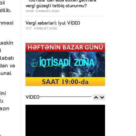
bii
vergi güzəşti tətbiq olunurmu?
ilib.
09:35
3 AVQUST, 2026
ənməsi
Vergi xəbərləri: iyul
VİDEO
11:17
4 AVQUST, 2026
kəskin
i
ləbatı
zdan və
munal
ini
VIDEO
lı
azın
ə