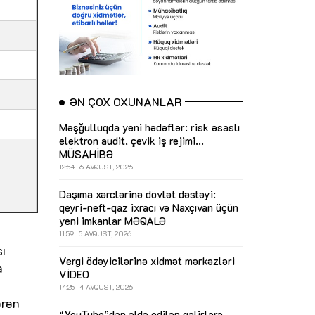
ƏN ÇOX OXUNANLAR
Məşğulluqda yeni hədəflər: risk əsaslı
elektron audit, çevik iş rejimi...
MÜSAHİBƏ
12:54
6 AVQUST, 2026
Daşıma xərclərinə dövlət dəstəyi:
qeyri-neft-qaz ixracı və Naxçıvan üçün
yeni imkanlar
MƏQALƏ
11:59
5 AVQUST, 2026
sı
Vergi ödəyicilərinə xidmət mərkəzləri
a
VİDEO
14:25
4 AVQUST, 2026
ərən
“YouTube”dan əldə edilən gəlirlərə