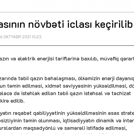
sının növbəti iclası keçirilib
16 OKTYABR 2021 15:23
qazın və elektrik enerjisi tariflərinə baxılıb, müvafiq qərar
zarında təbii qazın bahalaşması, ölkəmizin enerji dayanıq
n təmin edilməsi, xidmət səviyyəsinin yüksəldilməsi, d
eləcə də istehlak edilən təbii qazın istehsal və təchizat
irə edilib.
atın rəqabət qabiliyyətinin yüksəldilməsinin əsas strate
sizliyinin təmin olunması, iqtisadiyyatın dinamik və inte
esurslardan məqsədyönlü və səmərəli istifadə edilməsi,