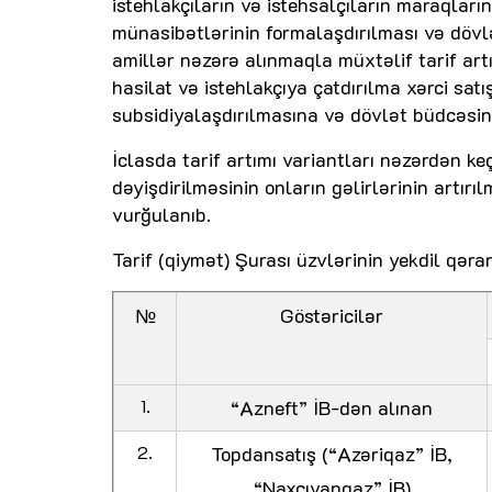
istehlakçıların və istehsalçıların maraqlar
münasibətlərinin formalaşdırılması və dövl
amillər nəzərə alınmaqla müxtəlif tarif artım
hasilat və istehlakçıya çatdırılma xərci sat
subsidiyalaşdırılmasına və dövlət büdcəsin
İclasda tarif artımı variantları nəzərdən ke
dəyişdirilməsinin onların gəlirlərinin artır
vurğulanıb.
Tarif (qiymət) Şurası üzvlərinin yekdil qərarı
№
Göstəricilər
1.
“Azneft” İB-dən alınan
2.
Topdansatış (“Azəriqaz” İB,
“Naxçıvanqaz” İB)