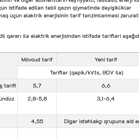
çün istifadə edilən təbii qazın qiymətində dəyişikliklər
aq üçün elektrik enerjisinin tarif tənzimlənməsi zərurət
l qərarı ilə elektrik enerjisindən istifadə tarifləri aşağı
Mövcud tarif
Yeni tarif
Tariflər (qəpik/kVts, ƏDV ilə)
 tarifi
5,7
6,6
gündüz
2,8-5,8
3,1-6,4
4,55
Digər istehlakçı qrupuna aid ed