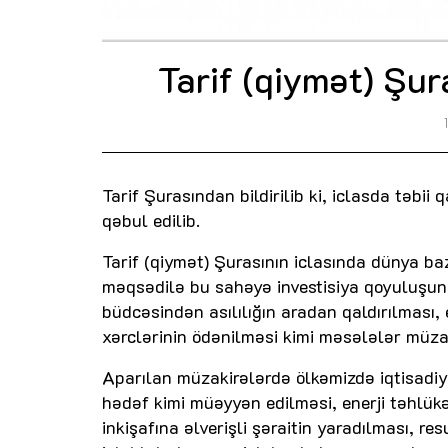
Tarif (qiymət) Şura
Tarif Şurasından bildirilib ki, iclasda təbii 
qəbul edilib.
Tarif (qiymət) Şurasının iclasında dünya ba
məqsədilə bu sahəyə investisiya qoyuluşunu
büdcəsindən asılılığın aradan qaldırılması, 
xərclərinin ödənilməsi kimi məsələlər müzak
Aparılan müzakirələrdə ölkəmizdə iqtisadiyy
hədəf kimi müəyyən edilməsi, enerji təhlükə
inkişafına əlverişli şəraitin yaradılması, r