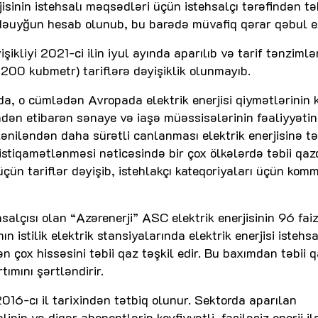
isinin istehsalı məqsədləri üçün istehsalçı tərəfindən tə
dəuyğun hesab olunub, bu barədə müvafiq qərar qəbul ed
şikliyi 2021-ci ilin iyul ayında aparılıb və tarif tənziml
1200 kubmetr) tariflərə dəyişiklik olunmayıb.
ada, o cümlədən Avropada elektrik enerjisi qiymətlərinin 
ndən etibarən sənaye və iaşə müəssisələrinin fəaliyyətin
ləniləndən daha sürətli canlanması elektrik enerjisinə tə
 istiqamətlənməsi nəticəsində bir çox ölkələrdə təbii qa
üçün tariflər dəyişib, istehlakçı kateqoriyaları üçün kom
salçısı olan “Azərenerji” ASC elektrik enerjisinin 96 faiz
n istilik elektrik stansiyalarında elektrik enerjisi istehsa
 çox hissəsini təbii qaz təşkil edir. Bu baxımdan təbii q
rtımını şərtləndirir.
.2016-cı il tarixindən tətbiq olunur. Sektorda aparılan
linin və digər abonentlərin keyfiyyətli, fasiləsiz enerji il