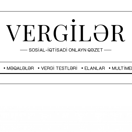
VERGİLƏR
SOSİAL-İQTİSADİ ONLAYN QƏZET
MƏQALƏLƏR
VERGI TESTLƏRI
ELANLAR
MULTIME
GBP
2,2873
RUB
2,0816
Sahibkarlıq fəaliyyəti üçün inklüziv
“Düzgün kommunikasiyanın
imkanlar yaradan vergi təşviqləri
real iş və sistemli fəaliyyə
MƏQALƏ
MÜSAHİBƏ