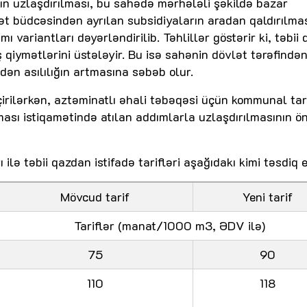
ının uzlaşdırılması, bu sahədə mərhələli şəkildə bazar
ət büdcəsindən ayrılan subsidiyaların aradan qaldırılmas
ı variantları dəyərləndirilib. Təhlillər göstərir ki, təbii 
ış qiymətlərini üstələyir. Bu isə sahənin dövlət tərəfində
dən asılılığın artmasına səbəb olur.
çirilərkən, aztəminatlı əhali təbəqəsi üçün kommunal tari
ılması istiqamətində atılan addımlarla uzlaşdırılmasının ö
 ilə təbii qazdan istifadə tarifləri aşağıdakı kimi təsdiq e
Mövcud tarif
Yeni tarif
Tariflər (manat/1000 m3, ƏDV ilə)
75
90
110
118