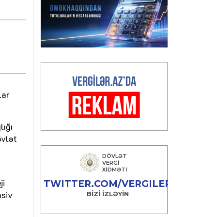
lar
lığı
övlət
ji
nsiv