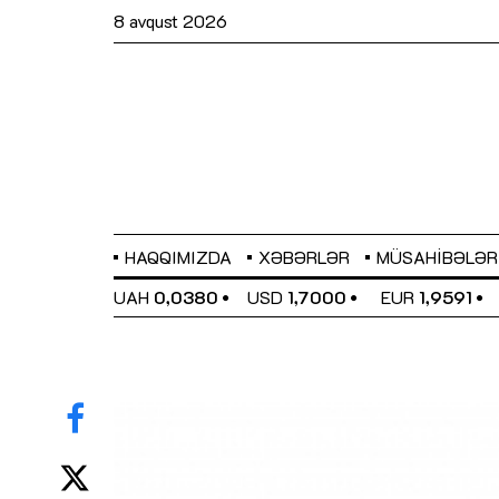
8 avqust 2026
HAQQIMIZDA
XƏBƏRLƏR
MÜSAHIBƏLƏR
EL
0,6489
UAH
0,0380
USD
1,7000
EUR
1,9591