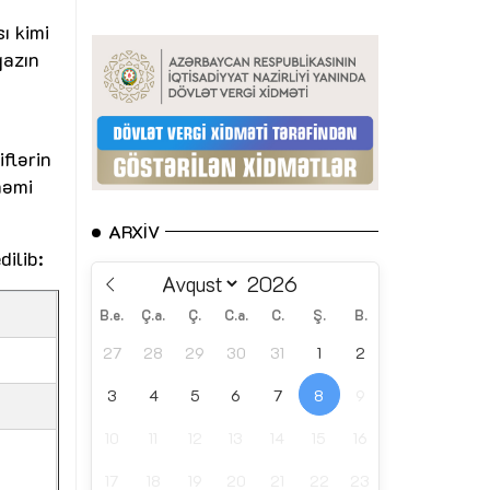
ı kimi
qazın
n
flərin
nəmi
ARXIV
dilib:
B.e.
Ç.a.
Ç.
C.a.
C.
Ş.
B.
27
28
29
30
31
1
2
3
4
5
6
7
8
9
10
11
12
13
14
15
16
17
18
19
20
21
22
23